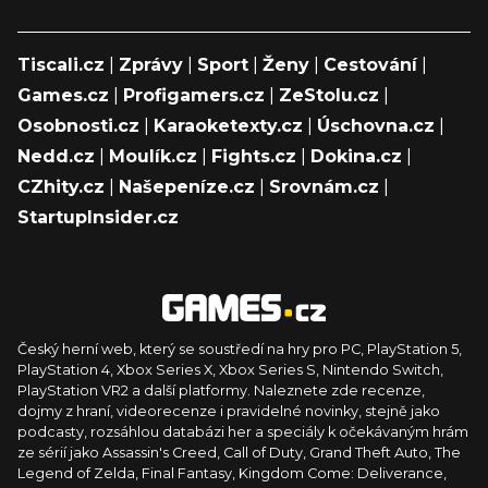
Tiscali.cz
|
Zprávy
|
Sport
|
Ženy
|
Cestování
|
Games.cz
|
Profigamers.cz
|
ZeStolu.cz
|
Osobnosti.cz
|
Karaoketexty.cz
|
Úschovna.cz
|
Nedd.cz
|
Moulík.cz
|
Fights.cz
|
Dokina.cz
|
CZhity.cz
|
Našepeníze.cz
|
Srovnám.cz
|
StartupInsider.cz
Český herní web, který se soustředí na hry pro PC, PlayStation 5,
PlayStation 4, Xbox Series X, Xbox Series S, Nintendo Switch,
PlayStation VR2 a další platformy. Naleznete zde recenze,
dojmy z hraní, videorecenze i pravidelné novinky, stejně jako
podcasty, rozsáhlou databázi her a speciály k očekávaným hrám
ze sérií jako Assassin's Creed, Call of Duty, Grand Theft Auto, The
Legend of Zelda, Final Fantasy, Kingdom Come: Deliverance,