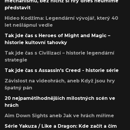
mechanismů, bez nichž si hry dnes neumíme
představit
Hideo Kodžima: Legendární vývojář, který 40
let nešlápnul vedle
Tak jde čas s Heroes of Might and Magic –
historie kultovní tahovky
Tak jde čas s Civilizací – historie legendární
strategie
Tak jde čas s Assassin's Creed - historie série
Závislost na videohrách, aneb Když jsou hry
špatný pán
20 nejpamětihodnějších milostných scén ve
hrách
Aim Down Sights aneb Jak ve hrách míříme
Série Yakuza / Like a Dragon: Kde začít a čím