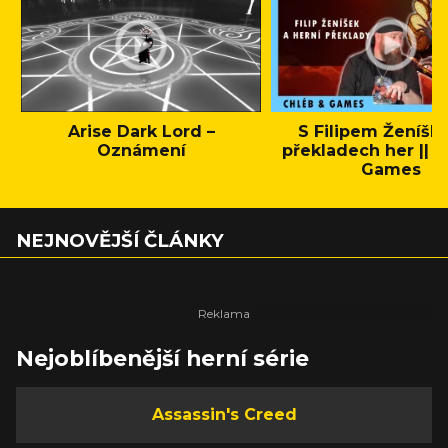
Arise Dark Lord –
S Filipem Ženíšk
Oznámení
překladech her || C
Games
NEJNOVĚJŠÍ ČLÁNKY
Nejoblíbenější herní série
Assassin's Creed