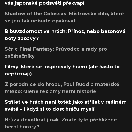
vás japonské podsvětí překvapí
Shadow of the Colossus: Mistrovské dílo, které
se jen tak nebude opakovat
Blbuvzdornost ve hrách: Přínos, nebo betonové
boty zábavy?
Série Final Fantasy: Průvodce a rady pro
začátečníky
Filmy, které se inspirovaly hrami (ale často to
nepřiznají)
Z porodnice do hrobu, Paul Rudd a mateřské
mléko: šílené reklamy herní historie
Střílet ve hrách není totéž jako střílet v reálném
světě – i když si to dost hráčů myslí
Hrůza devětkrát jinak. Znáte tyto přehlížené
herní horory?