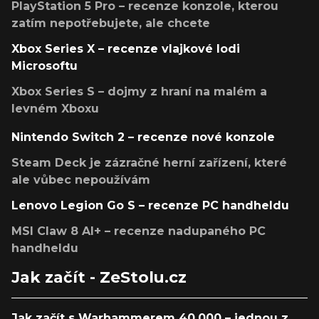
PlayStation 5 Pro – recenze konzole, kterou
zatím nepotřebujete, ale chcete
Xbox Series X – recenze vlajkové lodi
Microsoftu
Xbox Series S – dojmy z hraní na malém a
levném Xboxu
Nintendo Switch 2 – recenze nové konzole
Steam Deck je zázračné herní zařízení, které
ale vůbec nepoužívám
Lenovo Legion Go S – recenze PC handheldu
MSI Claw 8 AI+ – recenze nadupaného PC
handheldu
Jak začít - ZeStolu.cz
Jak začít s Warhammerem 40,000 – jednou z