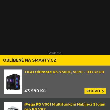
OBLÍBENÉ NA SMARTY.CZ
TIGO Ultimate R5-7500F, 5070 - 1TB 32GB
43 990 KČ
KOUPIT
iPega P5 V001 Multifunkční Nabíjecí Stojan
pro PS VR2