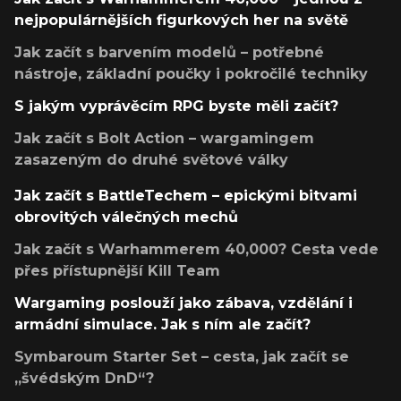
nejpopulárnějších figurkových her na světě
Jak začít s barvením modelů – potřebné
nástroje, základní poučky i pokročilé techniky
S jakým vyprávěcím RPG byste měli začít?
Jak začít s Bolt Action – wargamingem
zasazeným do druhé světové války
Jak začít s BattleTechem – epickými bitvami
obrovitých válečných mechů
Jak začít s Warhammerem 40,000? Cesta vede
přes přístupnější Kill Team
Wargaming poslouží jako zábava, vzdělání i
armádní simulace. Jak s ním ale začít?
Symbaroum Starter Set – cesta, jak začít se
„švédským DnD“?