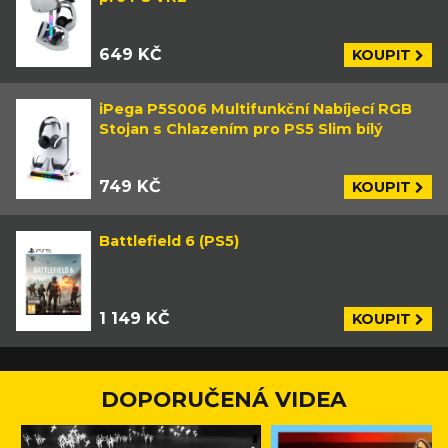
649 KČ
KOUPIT
iPega P5S006 Multifunkční Nabíjecí RGB
Stojan s Chlazením pro PS5 Slim bílý
749 KČ
KOUPIT
Battlefield 6 (PS5)
1 149 KČ
KOUPIT
DOPORUČENÁ VIDEA