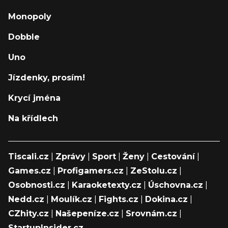
Monopoly
Dobble
Uno
Jízdenky, prosím!
Krycí jména
Na křídlech
Tiscali.cz
|
Zprávy
|
Sport
|
Ženy
|
Cestování
|
Games.cz
|
Profigamers.cz
|
ZeStolu.cz
|
Osobnosti.cz
|
Karaoketexty.cz
|
Úschovna.cz
|
Nedd.cz
|
Moulík.cz
|
Fights.cz
|
Dokina.cz
|
CZhity.cz
|
Našepeníze.cz
|
Srovnám.cz
|
StartupInsider.cz