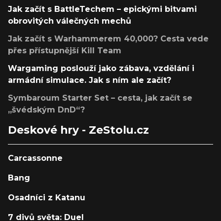
Jak začít s BattleTechem – epickými bitvami
obrovitých válečných mechů
Jak začít s Warhammerem 40,000? Cesta vede
přes přístupnější Kill Team
Wargaming poslouží jako zábava, vzdělání i
armádní simulace. Jak s ním ale začít?
Symbaroum Starter Set – cesta, jak začít se
„švédským DnD“?
Deskové hry - ZeStolu.cz
Carcassonne
Bang
Osadníci z Katanu
7 divů světa: Duel