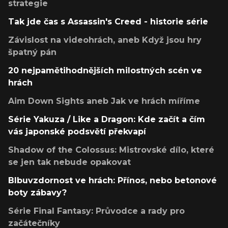
strategie
Tak jde čas s Assassin's Creed - historie série
Závislost na videohrách, aneb Když jsou hry
špatný pán
20 nejpamětihodnějších milostných scén ve
hrách
Aim Down Sights aneb Jak ve hrách míříme
Série Yakuza / Like a Dragon: Kde začít a čím
vás japonské podsvětí překvapí
Shadow of the Colossus: Mistrovské dílo, které
se jen tak nebude opakovat
Blbuvzdornost ve hrách: Přínos, nebo betonové
boty zábavy?
Série Final Fantasy: Průvodce a rady pro
začátečníky