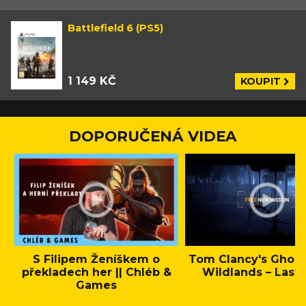
Battlefield 6 (PS5)
1 149 KČ
KOUPIT
DOPORUČENÁ VIDEA
S Filipem Ženíškem o
Tom Clancy's Ghos
překladech her || Chléb &
Wildlands – Last 
Games