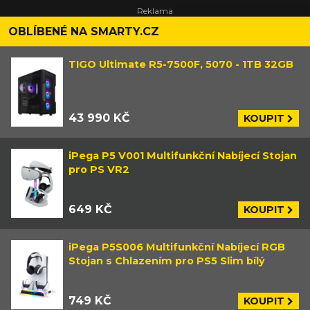
OBLÍBENÉ NA SMARTY.CZ
TIGO Ultimate R5-7500F, 5070 - 1TB 32GB
43 990 KČ
KOUPIT
iPega P5 V001 Multifunkční Nabíjecí Stojan
pro PS VR2
649 KČ
KOUPIT
iPega P5S006 Multifunkční Nabíjecí RGB
Stojan s Chlazením pro PS5 Slim bílý
749 KČ
KOUPIT