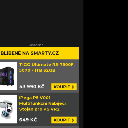
BLÍBENÉ NA SMARTY.CZ
TIGO Ultimate R5-7500F,
5070 - 1TB 32GB
43 990 KČ
KOUPIT
iPega P5 V001
Multifunkční Nabíjecí
Stojan pro PS VR2
649 KČ
KOUPIT