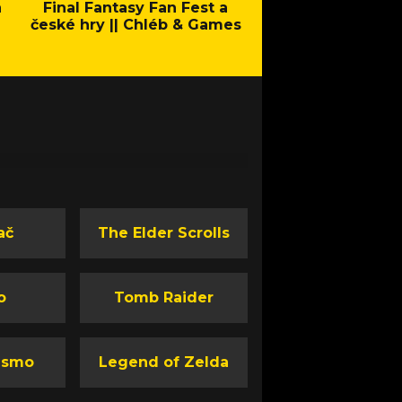
a
Final Fantasy Fan Fest a
Company of Heroes 
české hry || Chléb & Games
Stand - Trail
ač
The Elder Scrolls
o
Tomb Raider
ismo
Legend of Zelda