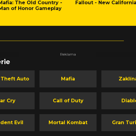
Mafia: The Old Country -
Fallout - New Californi
Man of Honor Gameplay
rie
 Theft Auto
Mafia
Zaklín
ar Cry
Call of Duty
Diabl
dent Evil
Mortal Kombat
Gran Tur