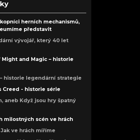
nky
ůkopníci herních mechanismů,
 neumíme představit
rní vývojář, který 40 let
f Might and Magic – historie
 – historie legendární strategie
s Creed - historie série
h, aneb Když jsou hry špatný
h milostných scén ve hrách
Jak ve hrách míříme