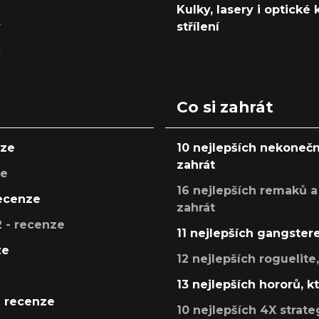
Kulky, lasery i optické
y
střílení
y
Co si zahrát
nze
10 nejlepších nekonečn
zahrát
ze
16 nejlepších remaků a
recenze
zahrát
 - recenze
11 nejlepších gangstere
ze
12 nejlepších roguelite
13 nejlepších hororů, k
- recenze
10 nejlepších 4X strate