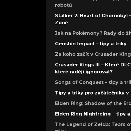
robotů
Stalker 2: Heart of Chornobyl – 
Zóně
Jak na Pokémony? Rady do živ
Genshin Impact - tipy a triky
Za koho začít v Crusader Kings
Crusader Kings III – Které DLC 
které raději ignorovat?
Songs of Conquest – tipy a tri
Tipy a triky pro začátečníky 
Elden Ring: Shadow of the Erdt
Elden Ring Nightreing – tipy a 
The Legend of Zelda: Tears of