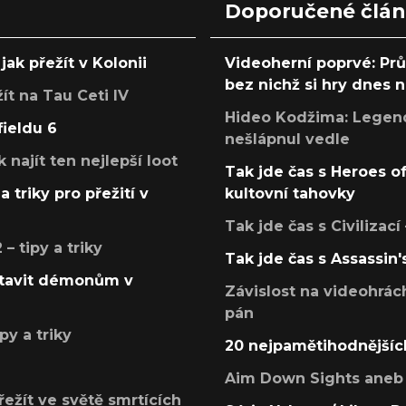
Doporučené člá
jak přežít v Kolonii
Videoherní poprvé: Pr
bez nichž si hry dnes
žít na Tau Ceti IV
Hideo Kodžima: Legendá
fieldu 6
nešlápnul vedle
k najít ten nejlepší loot
Tak jde čas s Heroes o
a triky pro přežití v
kultovní tahovky
Tak jde čas s Civilizací
 tipy a triky
Tak jde čas s Assassin'
postavit démonům v
Závislost na videohrác
pán
py a triky
20 nejpamětihodnějšíc
Aim Down Sights aneb 
přežít ve světě smrtících