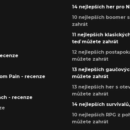
14 nejlepších her pro 
10 nejlepších boomer s
zahrát
11 nejlepších klasickýc
teď můžete zahrát
12 nejlepších postapoka
recenze
můžete zahrát
13 nejlepších gaučových
tom Pain - recenze
můžete zahrát
13 nejlepších her s ot
můžete zahrát
ach - recenze
14 nejlepších survivalů
ze
10 nejlepších RPG z poh
můžete zahrát