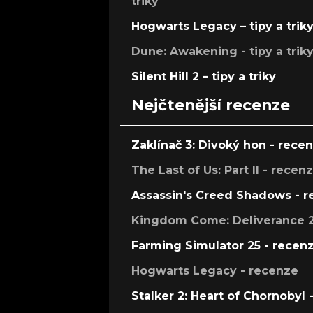
triky
Hogwarts Legacy – tipy a trik
Dune: Awakening - tipy a trik
Silent Hill 2 – tipy a triky
Nejčtenější recenze
Zaklínač 3: Divoký hon - rece
The Last of Us: Part II - recen
Assassin's Creed Shadows - 
Kingdom Come: Deliverance 2
Farming Simulator 25 - recen
Hogwarts Legacy - recenze
Stalker 2: Heart of Chornobyl 