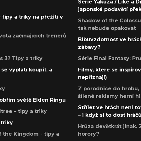
Série Yakuza / Like a D
japonské podsvětí pře
tipy a triky na přežití v
Shadow of the Colossus
tak nebude opakovat
ota začínajících trenérů
Blbuvzdornost ve hrách
zábavy?
 3? Tipy a triky
Série Final Fantasy: P
se vyplatí koupit, a
Filmy, které se inspirov
nepřiznají)
ky
Z porodnice do hrobu,
šílené reklamy herní hi
v obřím světě Elden Ringu
Střílet ve hrách není to
ree – tipy a triky
– i když si to dost hráč
triky
Hrůza devětkrát jinak. 
 the Kingdom - tipy a
horory?