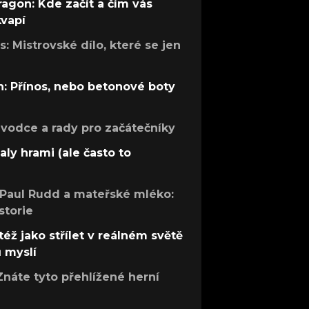
ragon: Kde začít a čím vás
kvapí
: Mistrovské dílo, které se jen
: Přínos, nebo betonové boty
růvodce a rady pro začátečníky
aly hrami (ale často to
 Paul Rudd a mateřské mléko:
storie
též jako střílet v reálném světě
ů myslí
Znáte tyto přehlížené herní