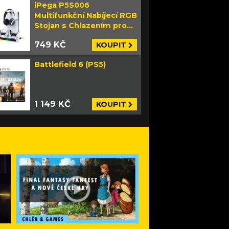
iPega P5S006
Multifunkční Nabíjecí RGB
Stojan s Chlazením pro
PS5 Slim bílý
749 KČ
KOUPIT
Battlefield 6 (PS5)
1 149 KČ
KOUPIT