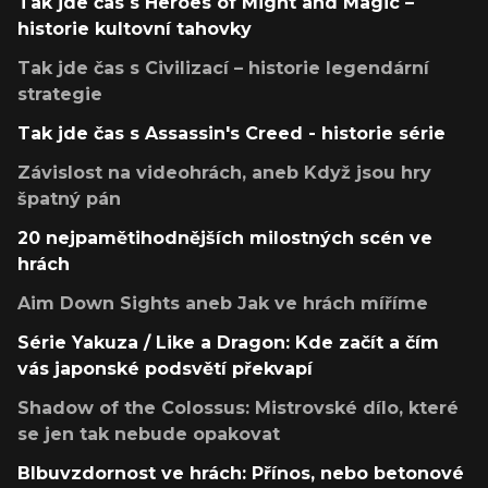
Tak jde čas s Heroes of Might and Magic –
historie kultovní tahovky
Tak jde čas s Civilizací – historie legendární
strategie
Tak jde čas s Assassin's Creed - historie série
Závislost na videohrách, aneb Když jsou hry
špatný pán
20 nejpamětihodnějších milostných scén ve
hrách
Aim Down Sights aneb Jak ve hrách míříme
Série Yakuza / Like a Dragon: Kde začít a čím
vás japonské podsvětí překvapí
Shadow of the Colossus: Mistrovské dílo, které
se jen tak nebude opakovat
Blbuvzdornost ve hrách: Přínos, nebo betonové