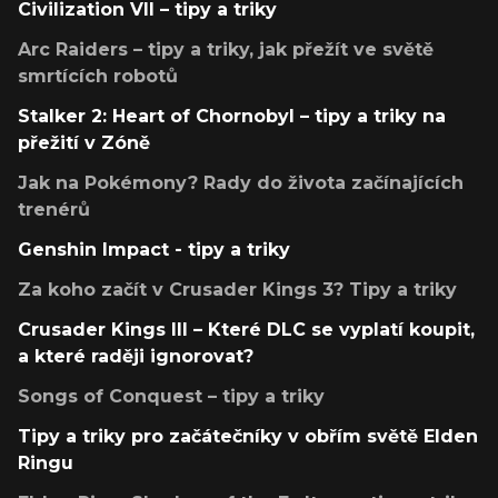
Civilization VII – tipy a triky
Arc Raiders – tipy a triky, jak přežít ve světě
smrtících robotů
Stalker 2: Heart of Chornobyl – tipy a triky na
přežití v Zóně
Jak na Pokémony? Rady do života začínajících
trenérů
Genshin Impact - tipy a triky
Za koho začít v Crusader Kings 3? Tipy a triky
Crusader Kings III – Které DLC se vyplatí koupit,
a které raději ignorovat?
Songs of Conquest – tipy a triky
Tipy a triky pro začátečníky v obřím světě Elden
Ringu