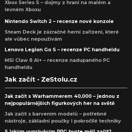
Xbox Series S – dojmy z hraní na malém a
levném Xboxu
Nintendo Switch 2 – recenze nové konzole
Steam Deck je zázračné herní zařízení, které
ale vůbec nepoužívám
Lenovo Legion Go S – recenze PC handheldu
MSI Claw 8 AI+ – recenze nadupaného PC
handheldu
Jak začít - ZeStolu.cz
Jak začít s Warhammerem 40,000 – jednou z
nejpopulárnějších figurkových her na světě
Jak začít s barvením modelů – potřebné
nástroje, základní poučky i pokročilé techniky
S jakým vyprávěcím RPG byste měli začít?