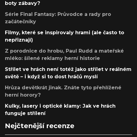
boty zábavy?
Série Final Fantasy: Průvodce a rady pro
začátečníky
Filmy, které se inspirovaly hrami (ale často to
nepřiznají)
Z porodnice do hrobu, Paul Rudd a mateřské
mléko: šílené reklamy herní historie
Střílet ve hrách není totéž jako střílet v reálném
světě – i když si to dost hráčů myslí
Hrůza devětkrát jinak. Znáte tyto přehlížené
herní horory?
Kulky, lasery i optické klamy: Jak ve hrách
funguje střílení
Nejčtenější recenze