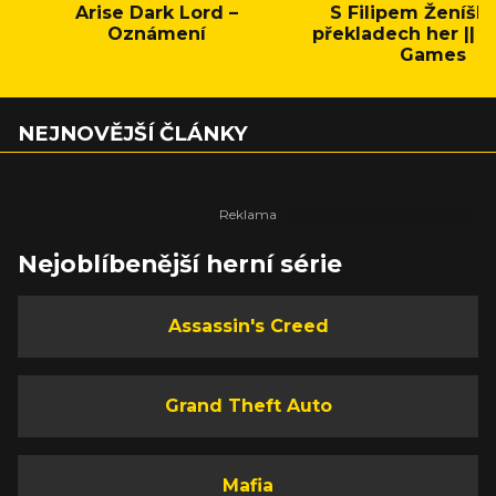
Arise Dark Lord –
S Filipem Ženíšk
Oznámení
překladech her || C
Games
NEJNOVĚJŠÍ ČLÁNKY
Nejoblíbenější herní série
Assassin's Creed
Grand Theft Auto
Mafia