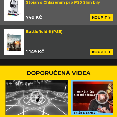
Stojan s Chlazením pro PS5 Slim bílý
749 KČ
KOUPIT
Battlefield 6 (PS5)
1 149 KČ
KOUPIT
DOPORUČENÁ VIDEA