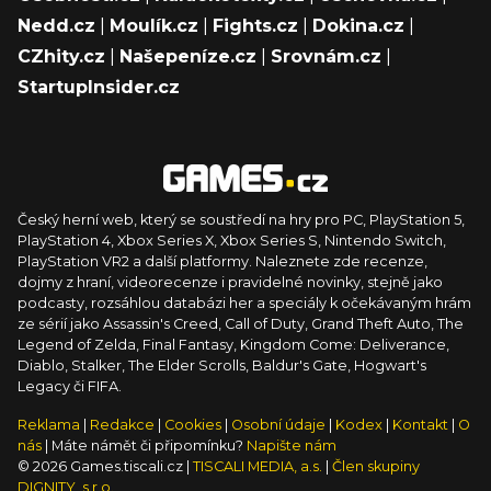
Nedd.cz
|
Moulík.cz
|
Fights.cz
|
Dokina.cz
|
CZhity.cz
|
Našepeníze.cz
|
Srovnám.cz
|
StartupInsider.cz
Český herní web, který se soustředí na hry pro PC, PlayStation 5,
PlayStation 4, Xbox Series X, Xbox Series S, Nintendo Switch,
PlayStation VR2 a další platformy. Naleznete zde recenze,
dojmy z hraní, videorecenze i pravidelné novinky, stejně jako
podcasty, rozsáhlou databázi her a speciály k očekávaným hrám
ze sérií jako Assassin's Creed, Call of Duty, Grand Theft Auto, The
Legend of Zelda, Final Fantasy, Kingdom Come: Deliverance,
Diablo, Stalker, The Elder Scrolls, Baldur's Gate, Hogwart's
Legacy či FIFA.
Reklama
|
Redakce
|
Cookies
|
Osobní údaje
|
Kodex
|
Kontakt
|
O
nás
| Máte námět či připomínku?
Napište nám
© 2026 Games.tiscali.cz |
TISCALI MEDIA, a.s.
|
Člen skupiny
DIGNITY, s.r.o.