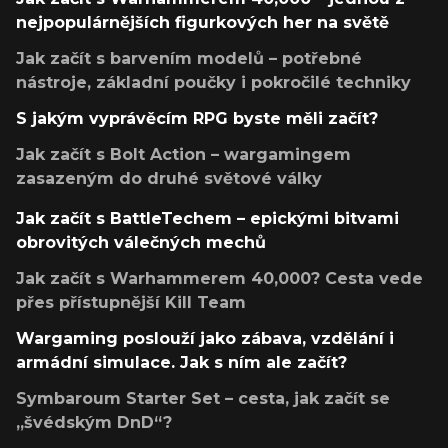
nejpopulárnějších figurkových her na světě
Jak začít s barvením modelů – potřebné
nástroje, základní poučky i pokročilé techniky
S jakým vyprávěcím RPG byste měli začít?
Jak začít s Bolt Action – wargamingem
zasazeným do druhé světové války
Jak začít s BattleTechem – epickými bitvami
obrovitých válečných mechů
Jak začít s Warhammerem 40,000? Cesta vede
přes přístupnější Kill Team
Wargaming poslouží jako zábava, vzdělání i
armádní simulace. Jak s ním ale začít?
Symbaroum Starter Set – cesta, jak začít se
„švédským DnD“?