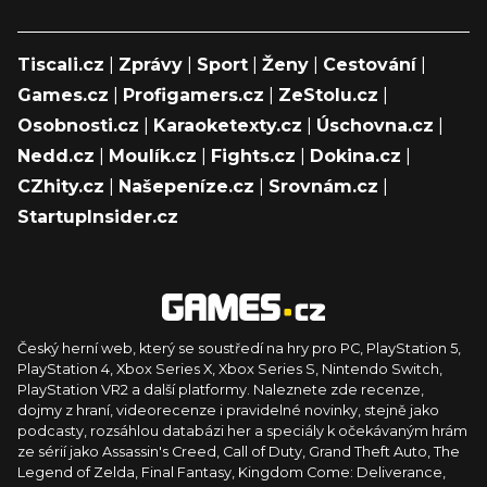
Tiscali.cz
|
Zprávy
|
Sport
|
Ženy
|
Cestování
|
Games.cz
|
Profigamers.cz
|
ZeStolu.cz
|
Osobnosti.cz
|
Karaoketexty.cz
|
Úschovna.cz
|
Nedd.cz
|
Moulík.cz
|
Fights.cz
|
Dokina.cz
|
CZhity.cz
|
Našepeníze.cz
|
Srovnám.cz
|
StartupInsider.cz
Český herní web, který se soustředí na hry pro PC, PlayStation 5,
PlayStation 4, Xbox Series X, Xbox Series S, Nintendo Switch,
PlayStation VR2 a další platformy. Naleznete zde recenze,
dojmy z hraní, videorecenze i pravidelné novinky, stejně jako
podcasty, rozsáhlou databázi her a speciály k očekávaným hrám
ze sérií jako Assassin's Creed, Call of Duty, Grand Theft Auto, The
Legend of Zelda, Final Fantasy, Kingdom Come: Deliverance,