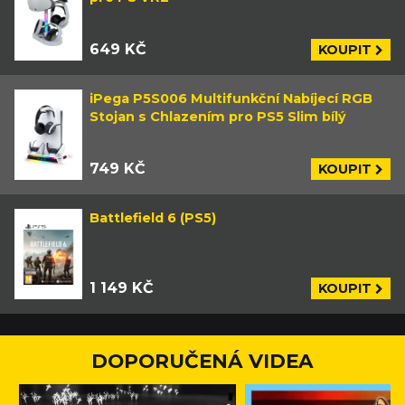
649 KČ
KOUPIT
iPega P5S006 Multifunkční Nabíjecí RGB
Stojan s Chlazením pro PS5 Slim bílý
749 KČ
KOUPIT
Battlefield 6 (PS5)
1 149 KČ
KOUPIT
DOPORUČENÁ VIDEA