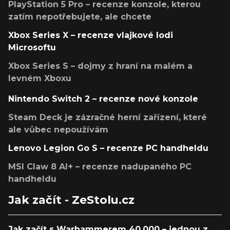
PlayStation 5 Pro – recenze konzole, kterou
zatím nepotřebujete, ale chcete
Xbox Series X – recenze vlajkové lodi
Microsoftu
Xbox Series S – dojmy z hraní na malém a
levném Xboxu
Nintendo Switch 2 – recenze nové konzole
Steam Deck je zázračné herní zařízení, které
ale vůbec nepoužívám
Lenovo Legion Go S – recenze PC handheldu
MSI Claw 8 AI+ – recenze nadupaného PC
handheldu
Jak začít - ZeStolu.cz
Jak začít s Warhammerem 40,000 – jednou z