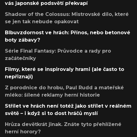
vás japonské podsvětí překvapí
Shadow of the Colossus: Mistrovské dílo, které
se jen tak nebude opakovat
Blbuvzdornost ve hrách: Přínos, nebo betonové
boty zábavy?
Série Final Fantasy: Průvodce a rady pro
začátečníky
Filmy, které se inspirovaly hrami (ale často to
nepřiznají)
Z porodnice do hrobu, Paul Rudd a mateřské
mléko: šílené reklamy herní historie
Střílet ve hrách není totéž jako střílet v reálném
světě – i když si to dost hráčů myslí
Hrůza devětkrát jinak. Znáte tyto přehlížené
herní horory?