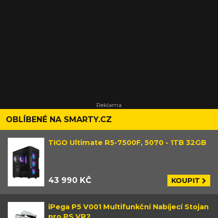
OBLÍBENÉ NA SMARTY.CZ
TIGO Ultimate R5-7500F, 5070 - 1TB 32GB
43 990 KČ
KOUPIT
iPega P5 V001 Multifunkční Nabíjecí Stojan
pro PS VR2