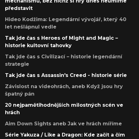
mechanismů, bez nichž si hry dnes neumíme
představit
Hideo Kodžima: Legendární vývojář, který 40
let nešlápnul vedle
Tak jde čas s Heroes of Might and Magic –
historie kultovní tahovky
Tak jde čas s Civilizací – historie legendární
strategie
Tak jde čas s Assassin's Creed - historie série
Závislost na videohrách, aneb Když jsou hry
špatný pán
20 nejpamětihodnějších milostných scén ve
hrách
Aim Down Sights aneb Jak ve hrách míříme
Série Yakuza / Like a Dragon: Kde začít a čím