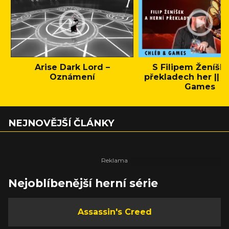
Arise Dark Lord –
S Filipem Ženíšk
Oznámení
překladech her || C
Games
NEJNOVĚJŠÍ ČLÁNKY
Nejoblíbenější herní série
Assassin's Creed