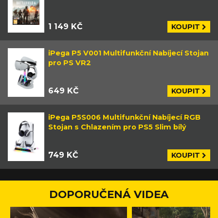
1 149 KČ
KOUPIT
iPega P5 V001 Multifunkční Nabíjecí Stojan
pro PS VR2
649 KČ
KOUPIT
iPega P5S006 Multifunkční Nabíjecí RGB
Stojan s Chlazením pro PS5 Slim bílý
749 KČ
KOUPIT
DOPORUČENÁ VIDEA