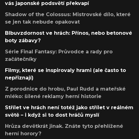
vás japonské podsvětí překvapí
Shadow of the Colossus: Mistrovské dílo, které
se jen tak nebude opakovat
Blbuvzdornost ve hrách: Přínos, nebo betonové
boty zábavy?
Série Final Fantasy: Průvodce a rady pro
začátečníky
Filmy, které se inspirovaly hrami (ale často to
nepřiznají)
Z porodnice do hrobu, Paul Rudd a mateřské
mléko: šílené reklamy herní historie
Střílet ve hrách není totéž jako střílet v reálném
světě – i když si to dost hráčů myslí
Hrůza devětkrát jinak. Znáte tyto přehlížené
herní horory?