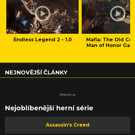
Endless Legend 2 - 1.0
Mafia: The Old Cou
Man of Honor Gam
NEJNOVĚJŠÍ ČLÁNKY
Nejoblíbenější herní série
Assassin's Creed