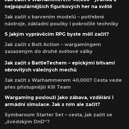
nejpopulárnějších figurkových her na světě
Jak začít s barvením modelů – potřebné
nástroje, základní poučky i pokročilé techniky
S jakým vyprávěcím RPG byste měli začít?
Jak začít s Bolt Action – wargamingem
zasazeným do druhé světové války
Jak začít s BattleTechem – epickými bitvami
obrovitých válečných mechů
Jak začít s Warhammerem 40,000? Cesta vede
přes přístupnější Kill Team
Wargaming poslouží jako zábava, vzdělání i
armádní simulace. Jak s ním ale začít?
Symbaroum Starter Set – cesta, jak začít se
„švédským DnD“?