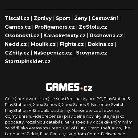
Tiscali.cz
|
Zprávy
|
Sport
|
Ženy
|
Cestování
|
Games.cz
|
Profigamers.cz
|
ZeStolu.cz
|
Osobnosti.cz
|
Karaoketexty.cz
|
Úschovna.cz
|
Nedd.cz
|
Moulík.cz
|
Fights.cz
|
Dokina.cz
|
CZhity.cz
|
Našepeníze.cz
|
Srovnám.cz
|
StartupInsider.cz
Český herní web, který se soustředí na hry pro PC, PlayStation 5,
PlayStation 4, Xbox Series X, Xbox Series S, Nintendo Switch,
PlayStation VR2 a další platformy. Naleznete zde recenze,
dojmy z hraní, videorecenze i pravidelné novinky, stejně jako
podcasty, rozsáhlou databázi her a speciály k očekávaným hrám
ze sérií jako Assassin's Creed, Call of Duty, Grand Theft Auto, The
Legend of Zelda, Final Fantasy, Kingdom Come: Deliverance,