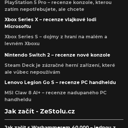
PlayStation 5 Pro – recenze konzole, kterou
zatím nepotřebujete, ale chcete
Xbox Series X – recenze vlajkové lodi
Microsoftu
Xbox Series S – dojmy z hraní na malém a
levném Xboxu
Nintendo Switch 2 – recenze nové konzole
Steam Deck je zázračné herní zařízení, které
ale vůbec nepoužívám
Lenovo Legion Go S – recenze PC handheldu
MSI Claw 8 AI+ – recenze nadupaného PC
handheldu
Jak začít - ZeStolu.cz
Jak začít s Warhammerem 40,000 – jednou z