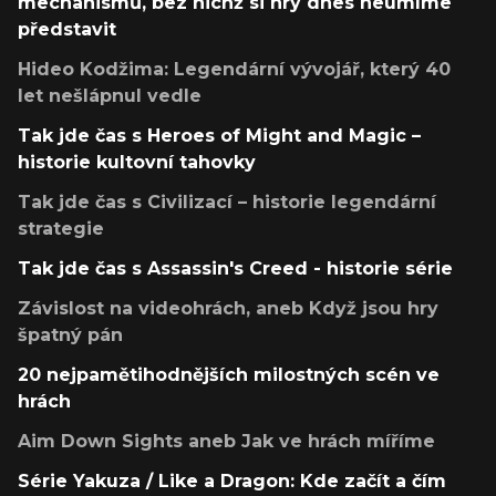
mechanismů, bez nichž si hry dnes neumíme
představit
Hideo Kodžima: Legendární vývojář, který 40
let nešlápnul vedle
Tak jde čas s Heroes of Might and Magic –
historie kultovní tahovky
Tak jde čas s Civilizací – historie legendární
strategie
Tak jde čas s Assassin's Creed - historie série
Závislost na videohrách, aneb Když jsou hry
špatný pán
20 nejpamětihodnějších milostných scén ve
hrách
Aim Down Sights aneb Jak ve hrách míříme
Série Yakuza / Like a Dragon: Kde začít a čím