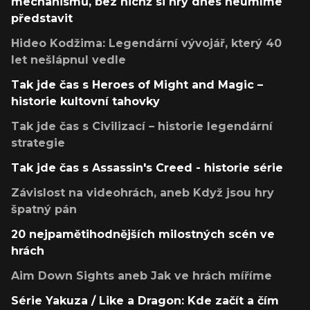
mechanismů, bez nichž si hry dnes neumíme
představit
Hideo Kodžima: Legendární vývojář, který 40
let nešlápnul vedle
Tak jde čas s Heroes of Might and Magic –
historie kultovní tahovky
Tak jde čas s Civilizací – historie legendární
strategie
Tak jde čas s Assassin's Creed - historie série
Závislost na videohrách, aneb Když jsou hry
špatný pán
20 nejpamětihodnějších milostných scén ve
hrách
Aim Down Sights aneb Jak ve hrách míříme
Série Yakuza / Like a Dragon: Kde začít a čím