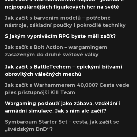
nejpopulárnějších figurkových her na světě
Jak začít s barvením modelů – potřebné
nástroje, základní poučky i pokročilé techniky
S jakým vyprávěcím RPG byste měli začít?
Jak začít s Bolt Action – wargamingem
zasazeným do druhé světové války
Jak začít s BattleTechem – epickými bitvami
obrovitých válečných mechů
Jak začít s Warhammerem 40,000? Cesta vede
přes přístupnější Kill Team
Wargaming poslouží jako zábava, vzdělání i
armádní simulace. Jak s ním ale začít?
Symbaroum Starter Set – cesta, jak začít se
„švédským DnD“?