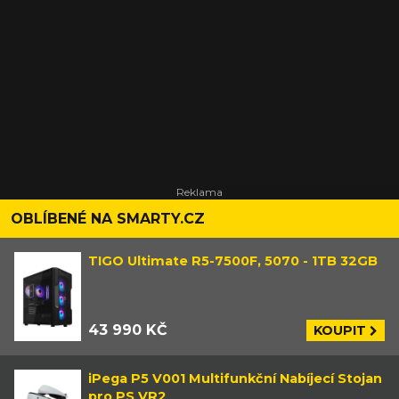
OBLÍBENÉ NA SMARTY.CZ
TIGO Ultimate R5-7500F, 5070 - 1TB 32GB
43 990 KČ
KOUPIT
iPega P5 V001 Multifunkční Nabíjecí Stojan
pro PS VR2