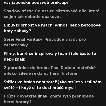
vás japonské podsvětí překvapí
Shadow of the Colossus: Mistrovské dílo, které
se jen tak nebude opakovat
Blbuvzdornost ve hrách: Přínos, nebo betonové
boty zábavy?
Série Final Fantasy: Průvodce a rady pro
začátečníky
Filmy, které se inspirovaly hrami (ale často to
nepřiznají)
Z porodnice do hrobu, Paul Rudd a mateřské
mléko: šílené reklamy herní historie
Střílet ve hrách není totéž jako střílet v reálném
světě – i když si to dost hráčů myslí
Hrůza devětkrát jinak. Znáte tyto přehlížené
herní horory?