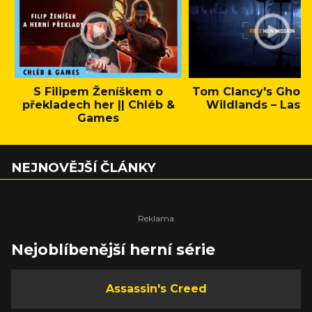
S Filipem Ženíškem o
Tom Clancy's Ghos
překladech her || Chléb &
Wildlands – Last 
Games
NEJNOVĚJŠÍ ČLÁNKY
Nejoblíbenější herní série
Assassin's Creed