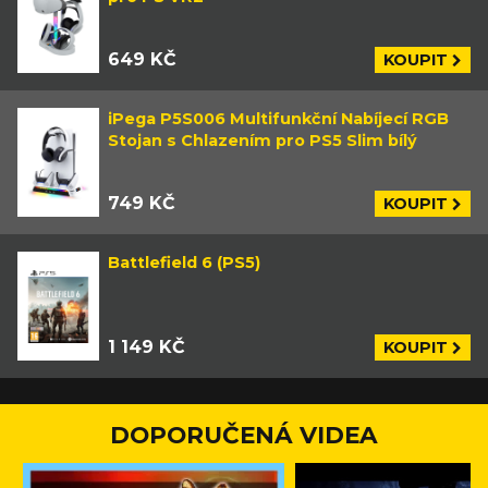
649 KČ
KOUPIT
iPega P5S006 Multifunkční Nabíjecí RGB
Stojan s Chlazením pro PS5 Slim bílý
749 KČ
KOUPIT
Battlefield 6 (PS5)
1 149 KČ
KOUPIT
DOPORUČENÁ VIDEA