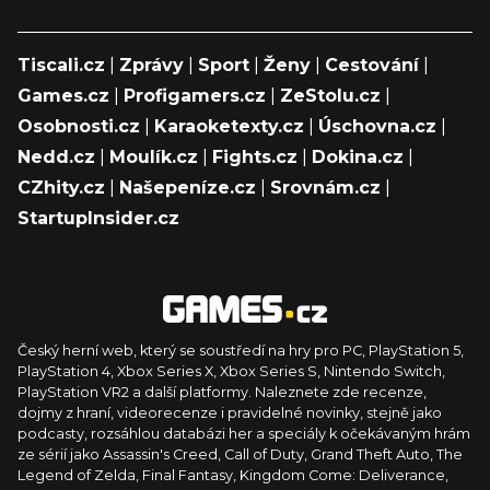
Tiscali.cz
|
Zprávy
|
Sport
|
Ženy
|
Cestování
|
Games.cz
|
Profigamers.cz
|
ZeStolu.cz
|
Osobnosti.cz
|
Karaoketexty.cz
|
Úschovna.cz
|
Nedd.cz
|
Moulík.cz
|
Fights.cz
|
Dokina.cz
|
CZhity.cz
|
Našepeníze.cz
|
Srovnám.cz
|
StartupInsider.cz
Český herní web, který se soustředí na hry pro PC, PlayStation 5,
PlayStation 4, Xbox Series X, Xbox Series S, Nintendo Switch,
PlayStation VR2 a další platformy. Naleznete zde recenze,
dojmy z hraní, videorecenze i pravidelné novinky, stejně jako
podcasty, rozsáhlou databázi her a speciály k očekávaným hrám
ze sérií jako Assassin's Creed, Call of Duty, Grand Theft Auto, The
Legend of Zelda, Final Fantasy, Kingdom Come: Deliverance,