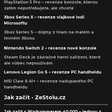
PlayStation 5 Pro – recenze konzole, kterou
zatím nepotřebujete, ale chcete
Xbox Series X – recenze vlajkové lodi
Microsoftu
Xbox Series S – dojmy z hraní na malém a
levném Xboxu
Nintendo Switch 2 – recenze nové konzole
Steam Deck je zázračné herní zařízení, které
ale vůbec nepoužívám
Lenovo Legion Go S – recenze PC handheldu
MSI Claw 8 AI+ – recenze nadupaného PC
handheldu
Jak začít - ZeStolu.cz
Jak začít s Warhammerem 40,000 – jednou z