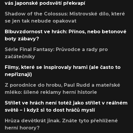
vás japonské podsvětí překvapí
Shadow of the Colossus: Mistrovské dílo, které
se jen tak nebude opakovat
Blbuvzdornost ve hrách: Přínos, nebo betonové
boty zábavy?
Série Final Fantasy: Průvodce a rady pro
začátečníky
Filmy, které se inspirovaly hrami (ale často to
nepřiznají)
Z porodnice do hrobu, Paul Rudd a mateřské
mléko: šílené reklamy herní historie
Střílet ve hrách není totéž jako střílet v reálném
světě – i když si to dost hráčů myslí
Hrůza devětkrát jinak. Znáte tyto přehlížené
herní horory?