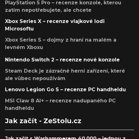
PlayStation 5 Pro – recenze konzole, kterou
zatím nepotřebujete, ale chcete
Xbox Series X – recenze vlajkové lodi
Microsoftu
Xbox Series S – dojmy z hraní na malém a
levném Xboxu
Nintendo Switch 2 – recenze nové konzole
Steam Deck je zázračné herní zařízení, které
ale vůbec nepoužívám
Lenovo Legion Go S – recenze PC handheldu
MSI Claw 8 AI+ – recenze nadupaného PC
handheldu
Jak začít - ZeStolu.cz
Jak začít s Warhammerem 40,000 – jednou z