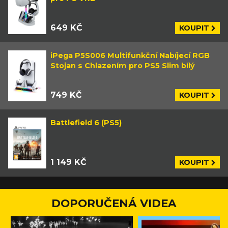
649 KČ
KOUPIT
iPega P5S006 Multifunkční Nabíjecí RGB
Stojan s Chlazením pro PS5 Slim bílý
749 KČ
KOUPIT
Battlefield 6 (PS5)
1 149 KČ
KOUPIT
DOPORUČENÁ VIDEA