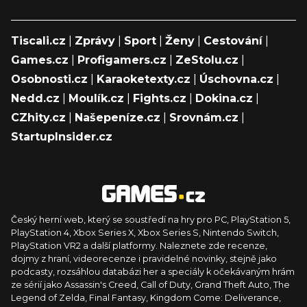
Tiscali.cz
|
Zprávy
|
Sport
|
Ženy
|
Cestování
|
Games.cz
|
Profigamers.cz
|
ZeStolu.cz
|
Osobnosti.cz
|
Karaoketexty.cz
|
Úschovna.cz
|
Nedd.cz
|
Moulík.cz
|
Fights.cz
|
Dokina.cz
|
CZhity.cz
|
Našepeníze.cz
|
Srovnám.cz
|
StartupInsider.cz
Český herní web, který se soustředí na hry pro PC, PlayStation 5,
PlayStation 4, Xbox Series X, Xbox Series S, Nintendo Switch,
PlayStation VR2 a další platformy. Naleznete zde recenze,
dojmy z hraní, videorecenze i pravidelné novinky, stejně jako
podcasty, rozsáhlou databázi her a speciály k očekávaným hrám
ze sérií jako Assassin's Creed, Call of Duty, Grand Theft Auto, The
Legend of Zelda, Final Fantasy, Kingdom Come: Deliverance,