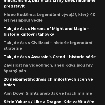
mechanismů, bez nichž si hry dnes neumíme
představit
Hideo Kodžima: Legendární vývojář, který 40
let nešlápnul vedle
Tak jde čas s Heroes of Might and Magic –
historie kultovní tahovky
Tak jde čas s Civilizací – historie legendární
strategie
Tak jde čas s Assassin's Creed - historie série
Závislost na videohrách, aneb Když jsou hry
špatný pán
20 nejpamětihodnějších milostných scén ve
hrách
Aim Down Sights aneb Jak ve hrách míříme
Série Yakuza / Like a Dragon: Kde začít a čím