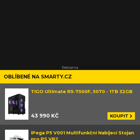
OBLÍBENÉ NA SMARTY.CZ
TIGO Ultimate R5-7500F, 5070 - 1TB 32GB
43 990 KČ
KOUPIT
iPega P5 V001 Multifunkční Nabíjecí Stojan
pro PS VR2