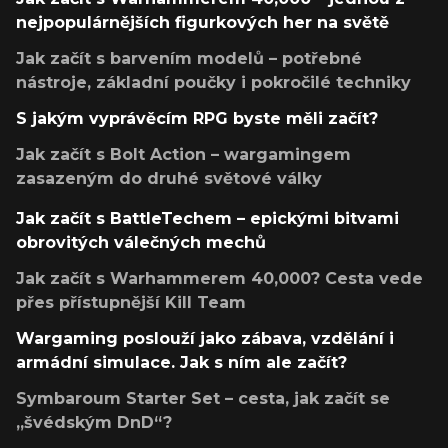
nejpopulárnějších figurkových her na světě
Jak začít s barvením modelů – potřebné
nástroje, základní poučky i pokročilé techniky
S jakým vyprávěcím RPG byste měli začít?
Jak začít s Bolt Action – wargamingem
zasazeným do druhé světové války
Jak začít s BattleTechem – epickými bitvami
obrovitých válečných mechů
Jak začít s Warhammerem 40,000? Cesta vede
přes přístupnější Kill Team
Wargaming poslouží jako zábava, vzdělání i
armádní simulace. Jak s ním ale začít?
Symbaroum Starter Set – cesta, jak začít se
„švédským DnD“?