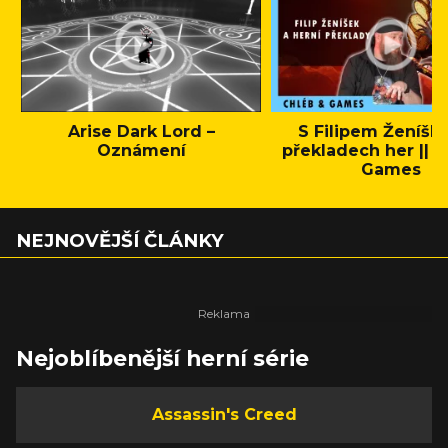
Arise Dark Lord –
S Filipem Ženíšk
Oznámení
překladech her || C
Games
NEJNOVĚJŠÍ ČLÁNKY
Nejoblíbenější herní série
Assassin's Creed