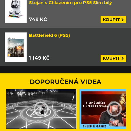
Stojan s Chlazením pro PS5 Slim bílý
749 KČ
KOUPIT
Battlefield 6 (PS5)
1 149 KČ
KOUPIT
DOPORUČENÁ VIDEA