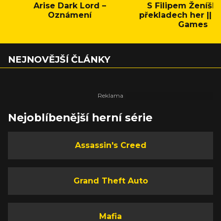
Arise Dark Lord –
S Filipem Ženíšk
Oznámení
překladech her || C
Games
NEJNOVĚJŠÍ ČLÁNKY
Nejoblíbenější herní série
Assassin's Creed
Grand Theft Auto
Mafia