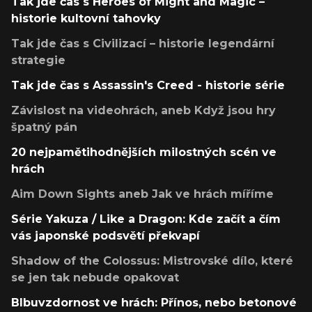
Tak jde čas s Heroes of Might and Magic –
historie kultovní tahovky
Tak jde čas s Civilizací – historie legendární
strategie
Tak jde čas s Assassin's Creed - historie série
Závislost na videohrách, aneb Když jsou hry
špatný pán
20 nejpamětihodnějších milostných scén ve
hrách
Aim Down Sights aneb Jak ve hrách míříme
Série Yakuza / Like a Dragon: Kde začít a čím
vás japonské podsvětí překvapí
Shadow of the Colossus: Mistrovské dílo, které
se jen tak nebude opakovat
Blbuvzdornost ve hrách: Přínos, nebo betonové