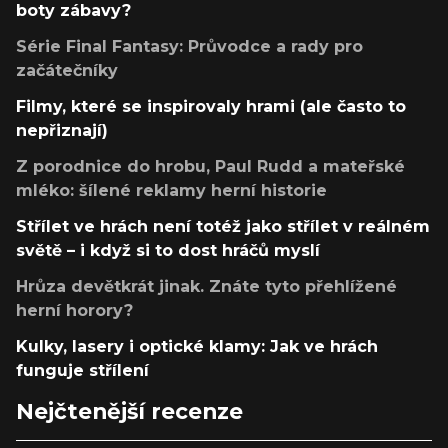
boty zábavy?
Série Final Fantasy: Průvodce a rady pro
začátečníky
Filmy, které se inspirovaly hrami (ale často to
nepřiznají)
Z porodnice do hrobu, Paul Rudd a mateřské
mléko: šílené reklamy herní historie
Střílet ve hrách není totéž jako střílet v reálném
světě – i když si to dost hráčů myslí
Hrůza devětkrát jinak. Znáte tyto přehlížené
herní horory?
Kulky, lasery i optické klamy: Jak ve hrách
funguje střílení
Nejčtenější recenze