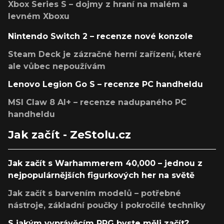
Xbox Series S – dojmy z hraní na malém a
levném Xboxu
Nintendo Switch 2 – recenze nové konzole
Steam Deck je zázračné herní zařízení, které
ale vůbec nepoužívám
Lenovo Legion Go S – recenze PC handheldu
MSI Claw 8 AI+ – recenze nadupaného PC
handheldu
Jak začít - ZeStolu.cz
Jak začít s Warhammerem 40,000 – jednou z
nejpopulárnějších figurkových her na světě
Jak začít s barvením modelů – potřebné
nástroje, základní poučky i pokročilé techniky
S jakým vyprávěcím RPG byste měli začít?