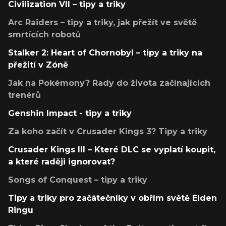
Civilization VII – tipy a triky
Arc Raiders – tipy a triky, jak přežít ve světě
smrtících robotů
Stalker 2: Heart of Chornobyl – tipy a triky na
přežití v Zóně
Jak na Pokémony? Rady do života začínajících
trenérů
Genshin Impact - tipy a triky
Za koho začít v Crusader Kings 3? Tipy a triky
Crusader Kings III – Které DLC se vyplatí koupit,
a které raději ignorovat?
Songs of Conquest – tipy a triky
Tipy a triky pro začátečníky v obřím světě Elden
Ringu