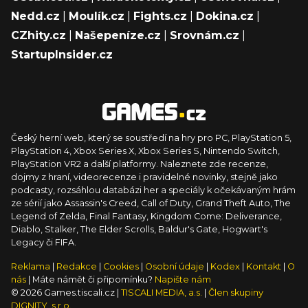
Nedd.cz
|
Moulík.cz
|
Fights.cz
|
Dokina.cz
|
CZhity.cz
|
Našepeníze.cz
|
Srovnám.cz
|
StartupInsider.cz
Český herní web, který se soustředí na hry pro PC, PlayStation 5,
PlayStation 4, Xbox Series X, Xbox Series S, Nintendo Switch,
PlayStation VR2 a další platformy. Naleznete zde recenze,
dojmy z hraní, videorecenze i pravidelné novinky, stejně jako
podcasty, rozsáhlou databázi her a speciály k očekávaným hrám
ze sérií jako Assassin's Creed, Call of Duty, Grand Theft Auto, The
Legend of Zelda, Final Fantasy, Kingdom Come: Deliverance,
Diablo, Stalker, The Elder Scrolls, Baldur's Gate, Hogwart's
Legacy či FIFA.
Reklama
|
Redakce
|
Cookies
|
Osobní údaje
|
Kodex
|
Kontakt
|
O
nás
| Máte námět či připomínku?
Napište nám
© 2026 Games.tiscali.cz |
TISCALI MEDIA, a.s.
|
Člen skupiny
DIGNITY, s.r.o.