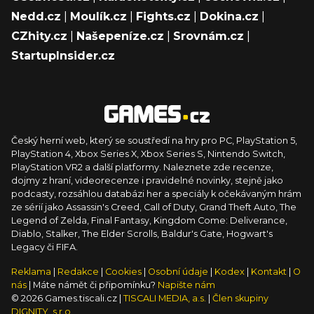
Nedd.cz
|
Moulík.cz
|
Fights.cz
|
Dokina.cz
|
CZhity.cz
|
Našepeníze.cz
|
Srovnám.cz
|
StartupInsider.cz
Český herní web, který se soustředí na hry pro PC, PlayStation 5,
PlayStation 4, Xbox Series X, Xbox Series S, Nintendo Switch,
PlayStation VR2 a další platformy. Naleznete zde recenze,
dojmy z hraní, videorecenze i pravidelné novinky, stejně jako
podcasty, rozsáhlou databázi her a speciály k očekávaným hrám
ze sérií jako Assassin's Creed, Call of Duty, Grand Theft Auto, The
Legend of Zelda, Final Fantasy, Kingdom Come: Deliverance,
Diablo, Stalker, The Elder Scrolls, Baldur's Gate, Hogwart's
Legacy či FIFA.
Reklama
|
Redakce
|
Cookies
|
Osobní údaje
|
Kodex
|
Kontakt
|
O
nás
| Máte námět či připomínku?
Napište nám
© 2026 Games.tiscali.cz |
TISCALI MEDIA, a.s.
|
Člen skupiny
DIGNITY, s.r.o.