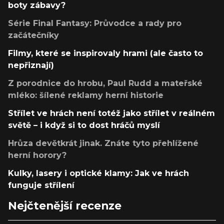
boty zábavy?
Série Final Fantasy: Průvodce a rady pro
začátečníky
Filmy, které se inspirovaly hrami (ale často to
nepřiznají)
Z porodnice do hrobu, Paul Rudd a mateřské
mléko: šílené reklamy herní historie
Střílet ve hrách není totéž jako střílet v reálném
světě – i když si to dost hráčů myslí
Hrůza devětkrát jinak. Znáte tyto přehlížené
herní horory?
Kulky, lasery i optické klamy: Jak ve hrách
funguje střílení
Nejčtenější recenze