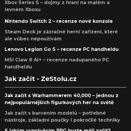
Xbox Series S – dojmy z hraní na malém a
levném Xboxu
Nintendo Switch 2 – recenze nové konzole
Steam Deck je zázračné herní zařízení, které
ale vůbec nepoužívám
Lenovo Legion Go S – recenze PC handheldu
MSI Claw 8 AI+ – recenze nadupaného PC
handheldu
Jak začít - ZeStolu.cz
Jak začít s Warhammerem 40,000 – jednou z
nejpopulárnějších figurkových her na světě
Jak začít s barvením modelů – potřebné
nástroje, základní poučky i pokročilé techniky
S jakým vyprávěcím RPG byste měli začít?