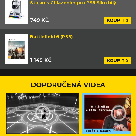
Stojan s Chlazením pro PS5 Slim bílý
749 KČ
KOUPIT
Battlefield 6 (PS5)
1 149 KČ
KOUPIT
DOPORUČENÁ VIDEA