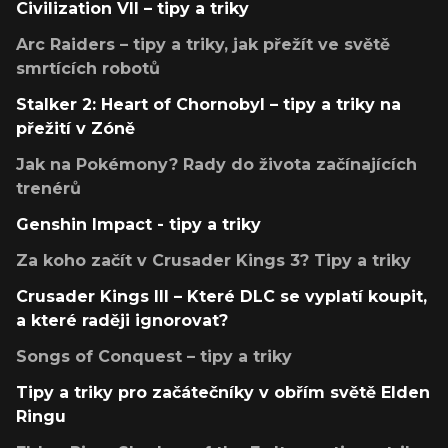
Civilization VII – tipy a triky
Arc Raiders – tipy a triky, jak přežít ve světě
smrtících robotů
Stalker 2: Heart of Chornobyl – tipy a triky na
přežití v Zóně
Jak na Pokémony? Rady do života začínajících
trenérů
Genshin Impact - tipy a triky
Za koho začít v Crusader Kings 3? Tipy a triky
Crusader Kings III – Které DLC se vyplatí koupit,
a které raději ignorovat?
Songs of Conquest – tipy a triky
Tipy a triky pro začátečníky v obřím světě Elden
Ringu