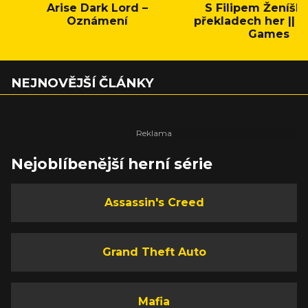
Arise Dark Lord –
S Filipem Ženíšk
Oznámení
překladech her || C
Games
NEJNOVĚJŠÍ ČLÁNKY
Nejoblíbenější herní série
Assassin's Creed
Grand Theft Auto
Mafia