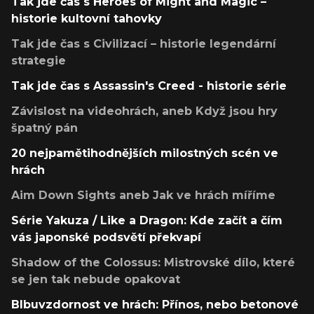
Tak jde čas s Heroes of Might and Magic –
historie kultovní tahovky
Tak jde čas s Civilizací – historie legendární
strategie
Tak jde čas s Assassin's Creed - historie série
Závislost na videohrách, aneb Když jsou hry
špatný pán
20 nejpamětihodnějších milostných scén ve
hrách
Aim Down Sights aneb Jak ve hrách míříme
Série Yakuza / Like a Dragon: Kde začít a čím
vás japonské podsvětí překvapí
Shadow of the Colossus: Mistrovské dílo, které
se jen tak nebude opakovat
Blbuvzdornost ve hrách: Přínos, nebo betonové