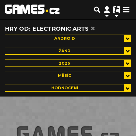
×
HRY OD: ELECTRONIC ARTS
ANDROID
ŽÁNR
2026
MĚSÍC
HODNOCENÍ