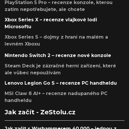
PlayStation 5 Pro – recenze konzole, kterou
zatím nepotřebujete, ale chcete
Xbox Series X – recenze vlajkové lodi
Microsoftu
Xbox Series S – dojmy z hraní na malém a
levném Xboxu
Nintendo Switch 2 – recenze nové konzole
Steam Deck je zázračné herní zařízení, které
ale vůbec nepoužívám
Lenovo Legion Go S – recenze PC handheldu
MSI Claw 8 AI+ – recenze nadupaného PC
handheldu
Jak začít - ZeStolu.cz
Jak začít s Warhammerem 40,000 – jednou z