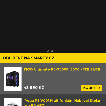
OBLÍBENÉ NA SMARTY.CZ
TIGO Ultimate R5-7500F, 5070 - 1TB 32GB
43 990 KČ
KOUPIT
iPega P5 V001 Multifunkční Nabíjecí Stojan
pro PS VR2