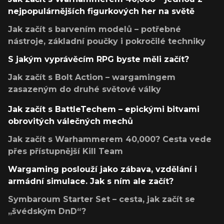
nejpopulárnějších figurkových her na světě
Jak začít s barvením modelů – potřebné
nástroje, základní poučky i pokročilé techniky
S jakým vyprávěcím RPG byste měli začít?
Jak začít s Bolt Action – wargamingem
zasazeným do druhé světové války
Jak začít s BattleTechem – epickými bitvami
obrovitých válečných mechů
Jak začít s Warhammerem 40,000? Cesta vede
přes přístupnější Kill Team
Wargaming poslouží jako zábava, vzdělání i
armádní simulace. Jak s ním ale začít?
Symbaroum Starter Set – cesta, jak začít se
„švédským DnD“?