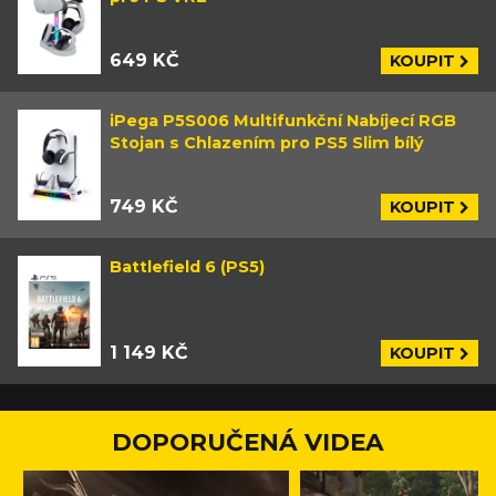
649 KČ
KOUPIT
iPega P5S006 Multifunkční Nabíjecí RGB
Stojan s Chlazením pro PS5 Slim bílý
749 KČ
KOUPIT
Battlefield 6 (PS5)
1 149 KČ
KOUPIT
DOPORUČENÁ VIDEA