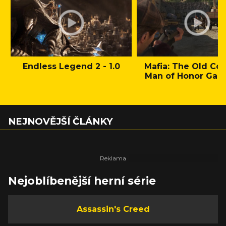
Endless Legend 2 - 1.0
Mafia: The Old Cou
Man of Honor Gam
NEJNOVĚJŠÍ ČLÁNKY
Nejoblíbenější herní série
Assassin's Creed