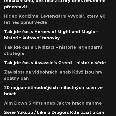
mechanismů, bez nichž si hry dnes neumíme
představit
Hideo Kodžima: Legendární vývojář, který 40
let nešlápnul vedle
Tak jde čas s Heroes of Might and Magic –
historie kultovní tahovky
Tak jde čas s Civilizací – historie legendární
strategie
Tak jde čas s Assassin's Creed - historie série
Závislost na videohrách, aneb Když jsou hry
špatný pán
20 nejpamětihodnějších milostných scén ve
hrách
Aim Down Sights aneb Jak ve hrách míříme
Série Yakuza / Like a Dragon: Kde začít a čím