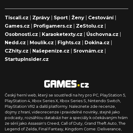
Tiscali.cz
|
Zprávy
|
Sport
|
Ženy
|
Cestování
|
Games.cz
|
Profigamers.cz
|
ZeStolu.cz
|
Osobnosti.cz
|
Karaoketexty.cz
|
Úschovna.cz
|
Nedd.cz
|
Moulík.cz
|
Fights.cz
|
Dokina.cz
|
CZhity.cz
|
Našepeníze.cz
|
Srovnám.cz
|
StartupInsider.cz
Český herní web, který se soustředí na hry pro PC, PlayStation 5,
PlayStation 4, Xbox Series X, Xbox Series S, Nintendo Switch,
PlayStation VR2 a další platformy. Naleznete zde recenze,
dojmy z hraní, videorecenze i pravidelné novinky, stejně jako
podcasty, rozsáhlou databázi her a speciály k očekávaným hrám
ze sérií jako Assassin's Creed, Call of Duty, Grand Theft Auto, The
Legend of Zelda, Final Fantasy, Kingdom Come: Deliverance,