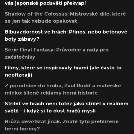
vás japonské podsvětí překvapí
Shadow of the Colossus: Mistrovské dílo, které
se jen tak nebude opakovat
Blbuvzdornost ve hrách: Přínos, nebo betonové
boty zábavy?
Série Final Fantasy: Průvodce a rady pro
začátečníky
Filmy, které se inspirovaly hrami (ale často to
nepřiznají)
Z porodnice do hrobu, Paul Rudd a mateřské
mléko: šílené reklamy herní historie
Střílet ve hrách není totéž jako střílet v reálném
světě – i když si to dost hráčů myslí
Hrůza devětkrát jinak. Znáte tyto přehlížené
herní horory?