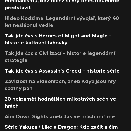
mechanismů, bez nichž si hry dnes neumíme
představit
Hideo Kodžima: Legendární vývojář, který 40
let nešlápnul vedle
Tak jde čas s Heroes of Might and Magic –
historie kultovní tahovky
Tak jde čas s Civilizací – historie legendární
strategie
Tak jde čas s Assassin's Creed - historie série
Závislost na videohrách, aneb Když jsou hry
špatný pán
20 nejpamětihodnějších milostných scén ve
hrách
Aim Down Sights aneb Jak ve hrách míříme
Série Yakuza / Like a Dragon: Kde začít a čím