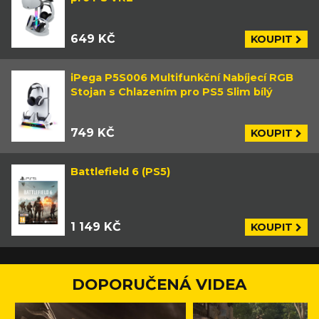
649 KČ
KOUPIT
iPega P5S006 Multifunkční Nabíjecí RGB
Stojan s Chlazením pro PS5 Slim bílý
749 KČ
KOUPIT
Battlefield 6 (PS5)
1 149 KČ
KOUPIT
DOPORUČENÁ VIDEA