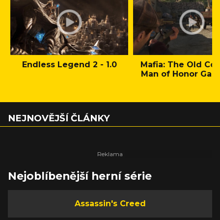
Endless Legend 2 - 1.0
Mafia: The Old Cou
Man of Honor Gam
NEJNOVĚJŠÍ ČLÁNKY
Nejoblíbenější herní série
Assassin's Creed