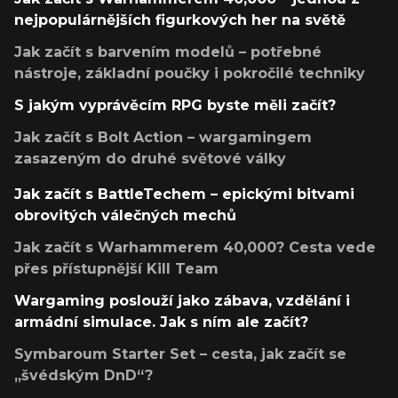
nejpopulárnějších figurkových her na světě
Jak začít s barvením modelů – potřebné
nástroje, základní poučky i pokročilé techniky
S jakým vyprávěcím RPG byste měli začít?
Jak začít s Bolt Action – wargamingem
zasazeným do druhé světové války
Jak začít s BattleTechem – epickými bitvami
obrovitých válečných mechů
Jak začít s Warhammerem 40,000? Cesta vede
přes přístupnější Kill Team
Wargaming poslouží jako zábava, vzdělání i
armádní simulace. Jak s ním ale začít?
Symbaroum Starter Set – cesta, jak začít se
„švédským DnD“?