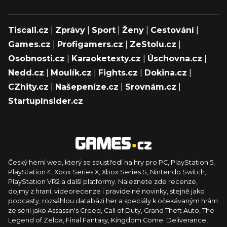
Tiscali.cz
|
Zprávy
|
Sport
|
Ženy
|
Cestování
|
Games.cz
|
Profigamers.cz
|
ZeStolu.cz
|
Osobnosti.cz
|
Karaoketexty.cz
|
Úschovna.cz
|
Nedd.cz
|
Moulík.cz
|
Fights.cz
|
Dokina.cz
|
CZhity.cz
|
Našepeníze.cz
|
Srovnám.cz
|
StartupInsider.cz
Český herní web, který se soustředí na hry pro PC, PlayStation 5,
PlayStation 4, Xbox Series X, Xbox Series S, Nintendo Switch,
PlayStation VR2 a další platformy. Naleznete zde recenze,
dojmy z hraní, videorecenze i pravidelné novinky, stejně jako
podcasty, rozsáhlou databázi her a speciály k očekávaným hrám
ze sérií jako Assassin's Creed, Call of Duty, Grand Theft Auto, The
Legend of Zelda, Final Fantasy, Kingdom Come: Deliverance,