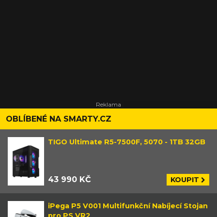
OBLÍBENÉ NA SMARTY.CZ
TIGO Ultimate R5-7500F, 5070 - 1TB 32GB
43 990 KČ
KOUPIT
iPega P5 V001 Multifunkční Nabíjecí Stojan
pro PS VR2