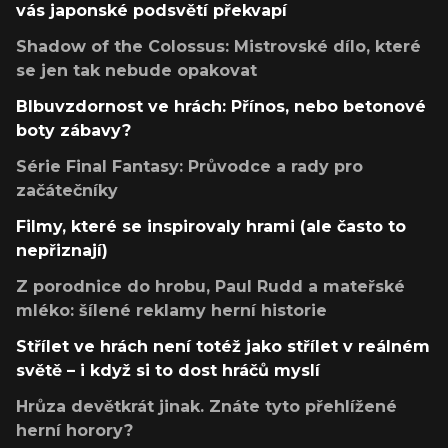
vás japonské podsvětí překvapí
Shadow of the Colossus: Mistrovské dílo, které
se jen tak nebude opakovat
Blbuvzdornost ve hrách: Přínos, nebo betonové
boty zábavy?
Série Final Fantasy: Průvodce a rady pro
začátečníky
Filmy, které se inspirovaly hrami (ale často to
nepřiznají)
Z porodnice do hrobu, Paul Rudd a mateřské
mléko: šílené reklamy herní historie
Střílet ve hrách není totéž jako střílet v reálném
světě – i když si to dost hráčů myslí
Hrůza devětkrát jinak. Znáte tyto přehlížené
herní horory?