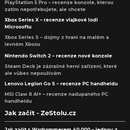
PlayStation 5 Pro – recenze konzole, kterou
zatím nepotřebujete, ale chcete
Xbox Series X – recenze vlajkové lodi
Microsoftu
Xbox Series S – dojmy z hraní na malém a
levném Xboxu
Nintendo Switch 2 – recenze nové konzole
Steam Deck je zázračné herní zařízení, které
ale vůbec nepoužívám
Lenovo Legion Go S – recenze PC handheldu
MSI Claw 8 AI+ – recenze nadupaného PC
handheldu
Jak začít - ZeStolu.cz
Jak začít s Warhammerem 40,000 – jednou z