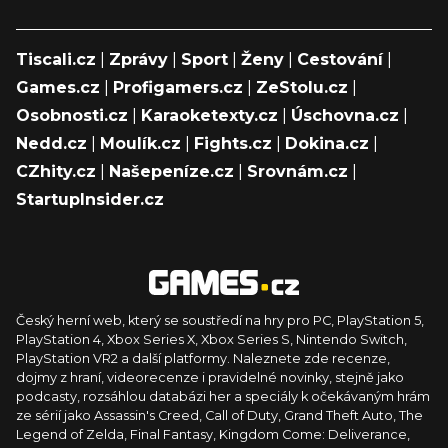
Tiscali.cz
|
Zprávy
|
Sport
|
Ženy
|
Cestování
|
Games.cz
|
Profigamers.cz
|
ZeStolu.cz
|
Osobnosti.cz
|
Karaoketexty.cz
|
Úschovna.cz
|
Nedd.cz
|
Moulík.cz
|
Fights.cz
|
Dokina.cz
|
CZhity.cz
|
Našepeníze.cz
|
Srovnám.cz
|
StartupInsider.cz
Český herní web, který se soustředí na hry pro PC, PlayStation 5,
PlayStation 4, Xbox Series X, Xbox Series S, Nintendo Switch,
PlayStation VR2 a další platformy. Naleznete zde recenze,
dojmy z hraní, videorecenze i pravidelné novinky, stejně jako
podcasty, rozsáhlou databázi her a speciály k očekávaným hrám
ze sérií jako Assassin's Creed, Call of Duty, Grand Theft Auto, The
Legend of Zelda, Final Fantasy, Kingdom Come: Deliverance,