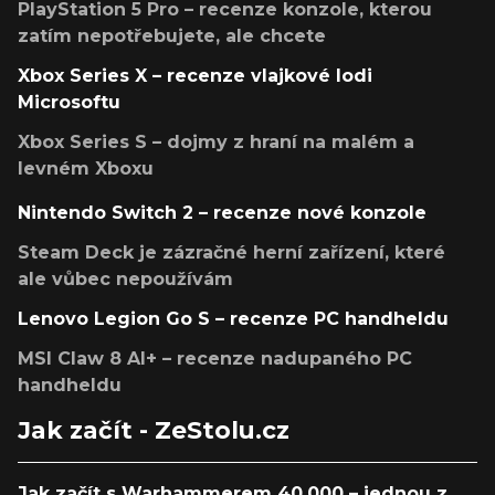
PlayStation 5 Pro – recenze konzole, kterou
zatím nepotřebujete, ale chcete
Xbox Series X – recenze vlajkové lodi
Microsoftu
Xbox Series S – dojmy z hraní na malém a
levném Xboxu
Nintendo Switch 2 – recenze nové konzole
Steam Deck je zázračné herní zařízení, které
ale vůbec nepoužívám
Lenovo Legion Go S – recenze PC handheldu
MSI Claw 8 AI+ – recenze nadupaného PC
handheldu
Jak začít - ZeStolu.cz
Jak začít s Warhammerem 40,000 – jednou z