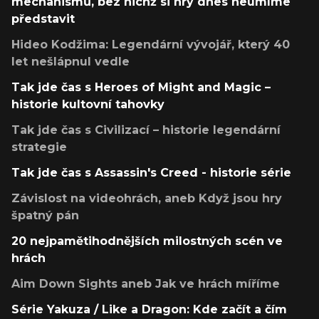
mechanismů, bez nichž si hry dnes neumíme
představit
Hideo Kodžima: Legendární vývojář, který 40
let nešlápnul vedle
Tak jde čas s Heroes of Might and Magic –
historie kultovní tahovky
Tak jde čas s Civilizací – historie legendární
strategie
Tak jde čas s Assassin's Creed - historie série
Závislost na videohrách, aneb Když jsou hry
špatný pán
20 nejpamětihodnějších milostných scén ve
hrách
Aim Down Sights aneb Jak ve hrách míříme
Série Yakuza / Like a Dragon: Kde začít a čím