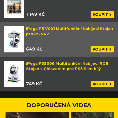
1 149 KČ
KOUPIT
iPega P5 V001 Multifunkční Nabíjecí Stojan
pro PS VR2
649 KČ
KOUPIT
iPega P5S006 Multifunkční Nabíjecí RGB
Stojan s Chlazením pro PS5 Slim bílý
749 KČ
KOUPIT
DOPORUČENÁ VIDEA