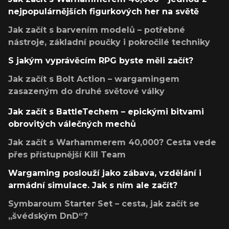
nejpopulárnějších figurkových her na světě
Jak začít s barvením modelů – potřebné
nástroje, základní poučky i pokročilé techniky
S jakým vyprávěcím RPG byste měli začít?
Jak začít s Bolt Action – wargamingem
zasazeným do druhé světové války
Jak začít s BattleTechem – epickými bitvami
obrovitých válečných mechů
Jak začít s Warhammerem 40,000? Cesta vede
přes přístupnější Kill Team
Wargaming poslouží jako zábava, vzdělání i
armádní simulace. Jak s ním ale začít?
Symbaroum Starter Set – cesta, jak začít se
„švédským DnD“?