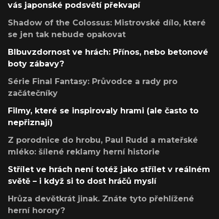
vás japonské podsvětí překvapí
Shadow of the Colossus: Mistrovské dílo, které
se jen tak nebude opakovat
Blbuvzdornost ve hrách: Přínos, nebo betonové
boty zábavy?
Série Final Fantasy: Průvodce a rady pro
začátečníky
Filmy, které se inspirovaly hrami (ale často to
nepřiznají)
Z porodnice do hrobu, Paul Rudd a mateřské
mléko: šílené reklamy herní historie
Střílet ve hrách není totéž jako střílet v reálném
světě – i když si to dost hráčů myslí
Hrůza devětkrát jinak. Znáte tyto přehlížené
herní horory?