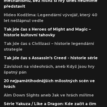
mechanismů, bez nichž si hry dnes neumíme
představit
Hideo Kodžima: Legendární vývojář, který 40
let nešlápnul vedle
Tak jde čas s Heroes of Might and Magic –
historie kultovní tahovky
Tak jde čas s Civilizací – historie legendární
strategie
Tak jde čas s Assassin's Creed - historie série
Závislost na videohrách, aneb Když jsou hry
špatný pán
20 nejpamětihodnějších milostných scén ve
hrách
Aim Down Sights aneb Jak ve hrách míříme
Série Yakuza / Like a Dragon: Kde začít a čím