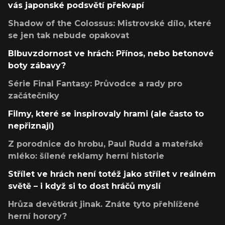
vás japonské podsvětí překvapí
Shadow of the Colossus: Mistrovské dílo, které
se jen tak nebude opakovat
Blbuvzdornost ve hrách: Přínos, nebo betonové
boty zábavy?
Série Final Fantasy: Průvodce a rady pro
začátečníky
Filmy, které se inspirovaly hrami (ale často to
nepřiznají)
Z porodnice do hrobu, Paul Rudd a mateřské
mléko: šílené reklamy herní historie
Střílet ve hrách není totéž jako střílet v reálném
světě – i když si to dost hráčů myslí
Hrůza devětkrát jinak. Znáte tyto přehlížené
herní horory?