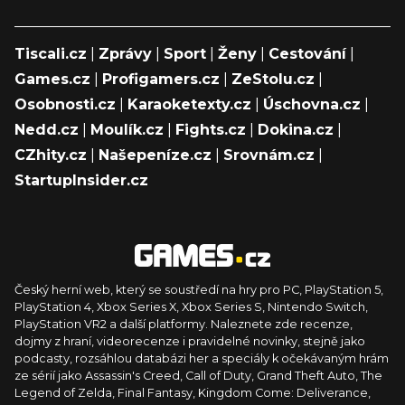
Tiscali.cz
|
Zprávy
|
Sport
|
Ženy
|
Cestování
|
Games.cz
|
Profigamers.cz
|
ZeStolu.cz
|
Osobnosti.cz
|
Karaoketexty.cz
|
Úschovna.cz
|
Nedd.cz
|
Moulík.cz
|
Fights.cz
|
Dokina.cz
|
CZhity.cz
|
Našepeníze.cz
|
Srovnám.cz
|
StartupInsider.cz
Český herní web, který se soustředí na hry pro PC, PlayStation 5,
PlayStation 4, Xbox Series X, Xbox Series S, Nintendo Switch,
PlayStation VR2 a další platformy. Naleznete zde recenze,
dojmy z hraní, videorecenze i pravidelné novinky, stejně jako
podcasty, rozsáhlou databázi her a speciály k očekávaným hrám
ze sérií jako Assassin's Creed, Call of Duty, Grand Theft Auto, The
Legend of Zelda, Final Fantasy, Kingdom Come: Deliverance,