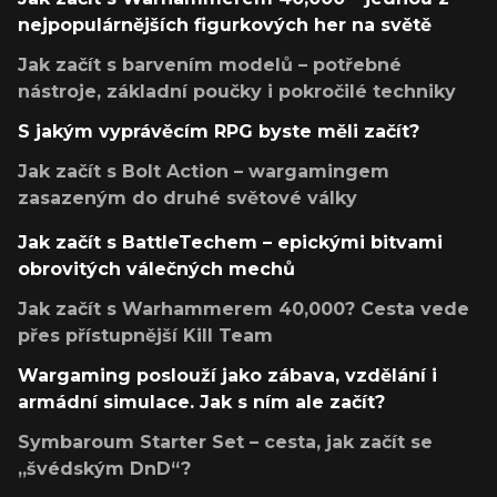
nejpopulárnějších figurkových her na světě
Jak začít s barvením modelů – potřebné
nástroje, základní poučky i pokročilé techniky
S jakým vyprávěcím RPG byste měli začít?
Jak začít s Bolt Action – wargamingem
zasazeným do druhé světové války
Jak začít s BattleTechem – epickými bitvami
obrovitých válečných mechů
Jak začít s Warhammerem 40,000? Cesta vede
přes přístupnější Kill Team
Wargaming poslouží jako zábava, vzdělání i
armádní simulace. Jak s ním ale začít?
Symbaroum Starter Set – cesta, jak začít se
„švédským DnD“?