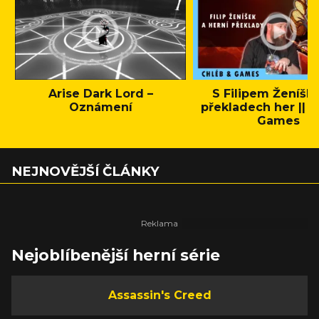
Arise Dark Lord –
S Filipem Ženíšk
Oznámení
překladech her || C
Games
NEJNOVĚJŠÍ ČLÁNKY
Nejoblíbenější herní série
Assassin's Creed