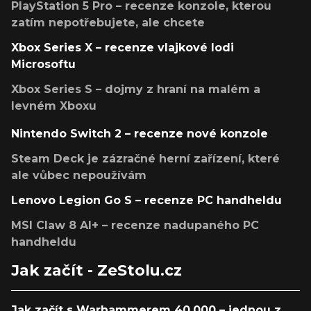
PlayStation 5 Pro – recenze konzole, kterou
zatím nepotřebujete, ale chcete
Xbox Series X – recenze vlajkové lodi
Microsoftu
Xbox Series S – dojmy z hraní na malém a
levném Xboxu
Nintendo Switch 2 – recenze nové konzole
Steam Deck je zázračné herní zařízení, které
ale vůbec nepoužívám
Lenovo Legion Go S – recenze PC handheldu
MSI Claw 8 AI+ – recenze nadupaného PC
handheldu
Jak začít - ZeStolu.cz
Jak začít s Warhammerem 40,000 – jednou z