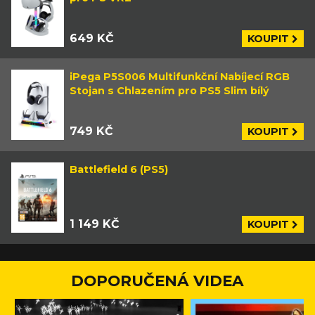
649 KČ
KOUPIT
iPega P5S006 Multifunkční Nabíjecí RGB
Stojan s Chlazením pro PS5 Slim bílý
749 KČ
KOUPIT
Battlefield 6 (PS5)
1 149 KČ
KOUPIT
DOPORUČENÁ VIDEA