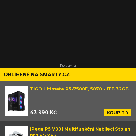
OBLÍBENÉ NA SMARTY.CZ
TIGO Ultimate R5-7500F, 5070 - 1TB 32GB
43 990 KČ
KOUPIT
iPega P5 V001 Multifunkční Nabíjecí Stojan
pro PS VR2