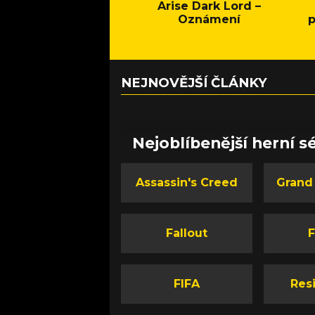
Arise Dark Lord –
Oznámení
p
NEJNOVĚJŠÍ ČLÁNKY
Nejoblíbenější herní sé
Assassin's Creed
Grand
Fallout
F
FIFA
Resi