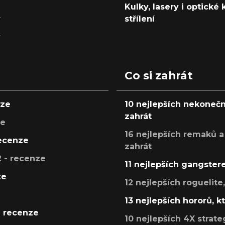
Kulky, lasery i optické
y
střílení
y
Co si zahrát
nze
10 nejlepších nekonečn
zahrát
ze
16 nejlepších remaků a
recenze
zahrát
 - recenze
11 nejlepších gangstere
ze
12 nejlepších roguelite
13 nejlepších hororů, k
- recenze
10 nejlepších 4X strate