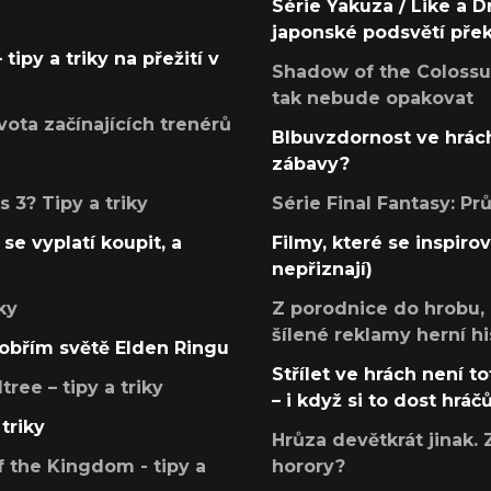
Série Yakuza / Like a D
japonské podsvětí pře
tipy a triky na přežití v
Shadow of the Colossus
tak nebude opakovat
ota začínajících trenérů
Blbuvzdornost ve hrách
zábavy?
 3? Tipy a triky
Série Final Fantasy: P
se vyplatí koupit, a
Filmy, které se inspirov
nepřiznají)
ky
Z porodnice do hrobu,
šílené reklamy herní hi
v obřím světě Elden Ringu
Střílet ve hrách není to
ree – tipy a triky
– i když si to dost hráč
triky
Hrůza devětkrát jinak. 
 the Kingdom - tipy a
horory?