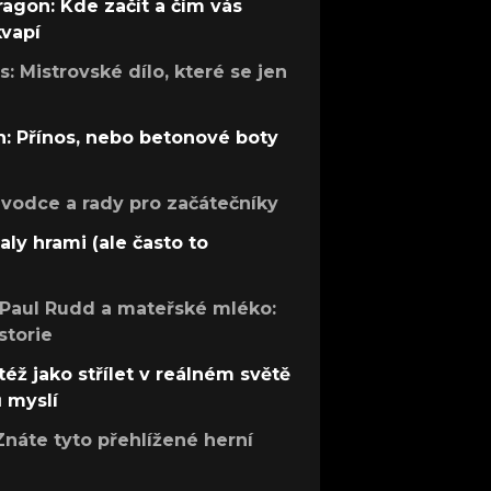
ragon: Kde začít a čím vás
kvapí
: Mistrovské dílo, které se jen
: Přínos, nebo betonové boty
růvodce a rady pro začátečníky
aly hrami (ale často to
 Paul Rudd a mateřské mléko:
storie
též jako střílet v reálném světě
ů myslí
Znáte tyto přehlížené herní