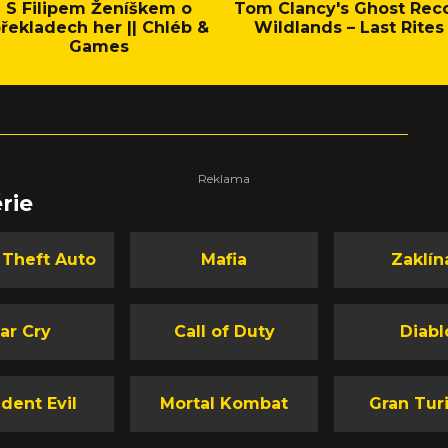
S Filipem Ženíškem o
Tom Clancy's Ghost Rec
řekladech her || Chléb &
Wildlands – Last Rites
Games
rie
 Theft Auto
Mafia
Zaklín
ar Cry
Call of Duty
Diabl
dent Evil
Mortal Kombat
Gran Tur