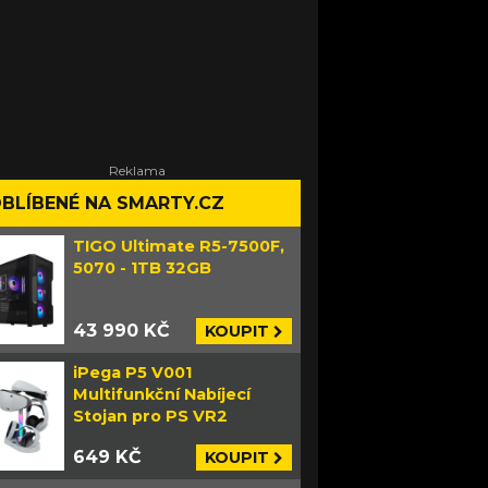
BLÍBENÉ NA SMARTY.CZ
TIGO Ultimate R5-7500F,
5070 - 1TB 32GB
43 990 KČ
KOUPIT
iPega P5 V001
Multifunkční Nabíjecí
Stojan pro PS VR2
649 KČ
KOUPIT