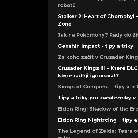
robotů
Stalker 2: Heart of Chornobyl – 
Zóně
Jak na Pokémony? Rady do živ
Genshin Impact - tipy a triky
Za koho začít v Crusader Kings
Crusader Kings III – Které DLC 
které raději ignorovat?
Songs of Conquest – tipy a tri
Tipy a triky pro začátečníky 
Elden Ring: Shadow of the Erdt
Elden Ring Nightreing – tipy a 
The Legend of Zelda: Tears of