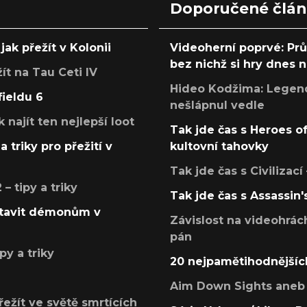
Doporučené člá
jak přežít v Kolonii
Videoherní poprvé: Pr
bez nichž si hry dnes
žít na Tau Ceti IV
Hideo Kodžima: Legendá
fieldu 6
nešlápnul vedle
k najít ten nejlepší loot
Tak jde čas s Heroes o
a triky pro přežití v
kultovní tahovky
Tak jde čas s Civilizací
 tipy a triky
Tak jde čas s Assassin'
postavit démonům v
Závislost na videohrác
pán
py a triky
20 nejpamětihodnějšíc
Aim Down Sights aneb 
přežít ve světě smrtících