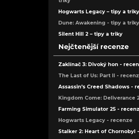
triky
Hogwarts Legacy – tipy a trik
Dune: Awakening - tipy a trik
Silent Hill 2 – tipy a triky
Nejčtenější recenze
Zaklínač 3: Divoký hon - rece
The Last of Us: Part II - recen
Assassin's Creed Shadows - 
Kingdom Come: Deliverance 2
Farming Simulator 25 - recen
Hogwarts Legacy - recenze
Stalker 2: Heart of Chornobyl 