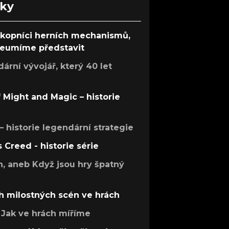
nky
ůkopníci herních mechanismů,
 neumíme představit
rní vývojář, který 40 let
f Might and Magic – historie
 – historie legendární strategie
s Creed - historie série
h, aneb Když jsou hry špatný
h milostných scén ve hrách
Jak ve hrách míříme