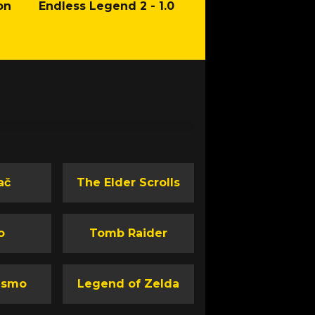
on
Endless Legend 2 - 1.0
Mafia: The Old Co
Man of Honor Ga
ač
The Elder Scrolls
o
Tomb Raider
ismo
Legend of Zelda