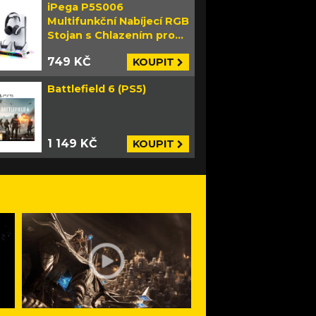
iPega P5S006
Multifunkční Nabíjecí RGB
Stojan s Chlazením pro
PS5 Slim bílý
749 KČ
KOUPIT
Battlefield 6 (PS5)
1 149 KČ
KOUPIT