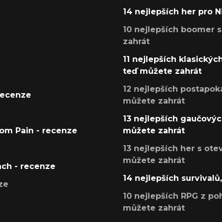
14 nejlepších her pro 
10 nejlepších boomer s
zahrát
11 nejlepších klasickýc
teď můžete zahrát
12 nejlepších postapoka
recenze
můžete zahrát
13 nejlepších gaučových
tom Pain - recenze
můžete zahrát
13 nejlepších her s ot
můžete zahrát
ach - recenze
14 nejlepších survivalů
ze
10 nejlepších RPG z poh
můžete zahrát