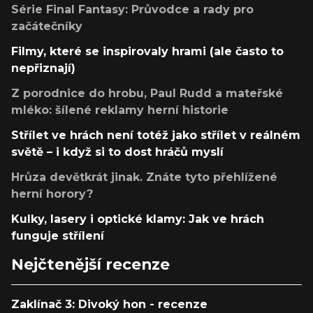
Série Final Fantasy: Průvodce a rady pro
začátečníky
Filmy, které se inspirovaly hrami (ale často to
nepřiznají)
Z porodnice do hrobu, Paul Rudd a mateřské
mléko: šílené reklamy herní historie
Střílet ve hrách není totéž jako střílet v reálném
světě – i když si to dost hráčů myslí
Hrůza devětkrát jinak. Znáte tyto přehlížené
herní horory?
Kulky, lasery i optické klamy: Jak ve hrách
funguje střílení
Nejčtenější recenze
Zaklínač 3: Divoký hon - recenze