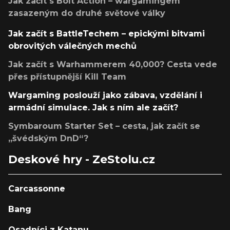
Jak začít s Bolt Action – wargamingem
zasazeným do druhé světové války
Jak začít s BattleTechem – epickými bitvami
obrovitých válečných mechů
Jak začít s Warhammerem 40,000? Cesta vede
přes přístupnější Kill Team
Wargaming poslouží jako zábava, vzdělání i
armádní simulace. Jak s ním ale začít?
Symbaroum Starter Set – cesta, jak začít se
„švédským DnD“?
Deskové hry - ZeStolu.cz
Carcassonne
Bang
Osadníci z Katanu