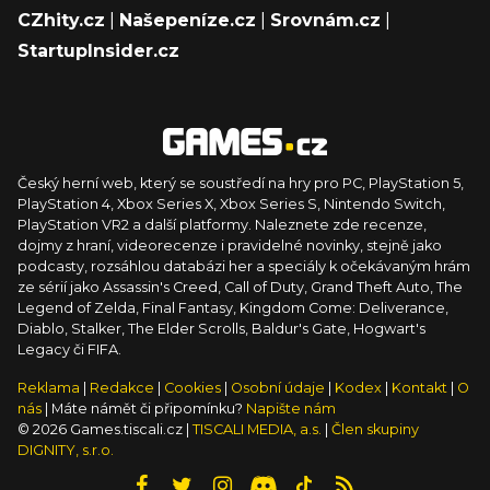
CZhity.cz
|
Našepeníze.cz
|
Srovnám.cz
|
StartupInsider.cz
Český herní web, který se soustředí na hry pro PC, PlayStation 5,
PlayStation 4, Xbox Series X, Xbox Series S, Nintendo Switch,
PlayStation VR2 a další platformy. Naleznete zde recenze,
dojmy z hraní, videorecenze i pravidelné novinky, stejně jako
podcasty, rozsáhlou databázi her a speciály k očekávaným hrám
ze sérií jako Assassin's Creed, Call of Duty, Grand Theft Auto, The
Legend of Zelda, Final Fantasy, Kingdom Come: Deliverance,
Diablo, Stalker, The Elder Scrolls, Baldur's Gate, Hogwart's
Legacy či FIFA.
Reklama
|
Redakce
|
Cookies
|
Osobní údaje
|
Kodex
|
Kontakt
|
O
nás
| Máte námět či připomínku?
Napište nám
© 2026 Games.tiscali.cz |
TISCALI MEDIA, a.s.
|
Člen skupiny
DIGNITY, s.r.o.