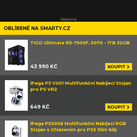
OBLÍBENÉ NA SMARTY.CZ
TIGO Ultimate R5-7500F, 5070 - 1TB 32GB
43 990 KČ
KOUPIT
iPega P5 V001 Multifunkční Nabíjecí Stojan
pro PS VR2
649 KČ
KOUPIT
iPega P5S006 Multifunkční Nabíjecí RGB
Stojan s Chlazením pro PS5 Slim bílý