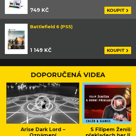
749 KČ
KOUPIT
Battlefield 6 (PS5)
1 149 KČ
KOUPIT
DOPORUČENÁ VIDEA
Arise Dark Lord –
S Filipem Ženíšk
Oznámení
překladech her || C