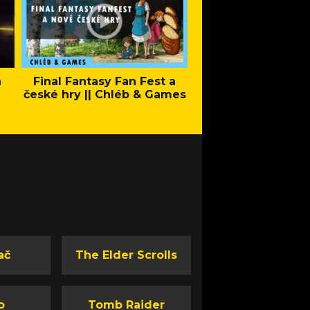
a
Final Fantasy Fan Fest a
Company of Heroes 
české hry || Chléb & Games
Stand - Trail
ač
The Elder Scrolls
o
Tomb Raider