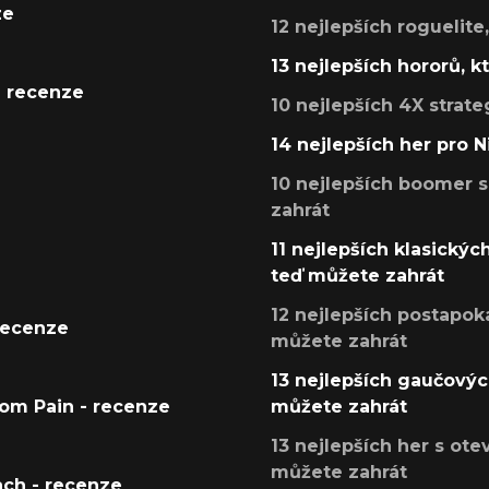
ze
12 nejlepších roguelite
13 nejlepších hororů, k
- recenze
10 nejlepších 4X strate
14 nejlepších her pro 
10 nejlepších boomer s
zahrát
11 nejlepších klasickýc
teď můžete zahrát
12 nejlepších postapoka
recenze
můžete zahrát
13 nejlepších gaučových
tom Pain - recenze
můžete zahrát
13 nejlepších her s ot
můžete zahrát
ach - recenze