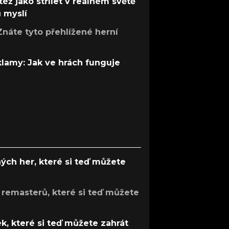
též jako střílet v reálném světě
ů myslí
Znáte tyto přehlížené herní
 klamy: Jak ve hrách funguje
ých her, které si teď můžete
 remasterů, které si teď můžete
k, které si teď můžete zahrát