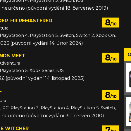
PlayStation 4, PlayStation 5, Switch, iOS
e neurčeno (původní vydání 18. červenec 2019)
8
ER I-III REMASTERED
/10
tura
Android, PC, PlayStation 4, PlayStation 5, Switch, Switch 2, Xbox One, Xbox Series, iOS
2026 (původní vydání 14. únor 2024)
O
8
NDS MEET
/10
Adventura
PlayStation 5, Xbox Series, iOS
26 (původní vydání 14. listopad 2025)
8
T
/10
ura
3DS, Android, PC, PlayStation 3, PlayStation 4, PlayStation 5, Switch, Switch 2, VITA, Wii U, Xbox 360, Xbox One, Xbox Series, iOS
e neurčeno (původní vydání 30. červen 2010)
7
HE WITCHER