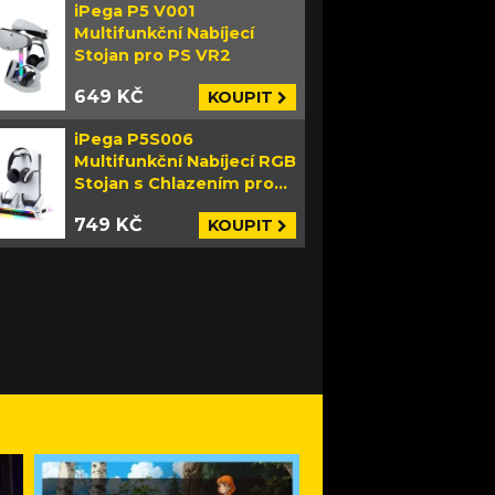
iPega P5 V001
Multifunkční Nabíjecí
Stojan pro PS VR2
649 KČ
KOUPIT
iPega P5S006
Multifunkční Nabíjecí RGB
Stojan s Chlazením pro
PS5 Slim bílý
749 KČ
KOUPIT