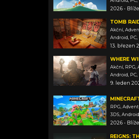
Android, PC, 
2026 - Blíž
TOMB RAID
Akční, Adven
13. březen 
WHERE WI
Akční, RPG, 
Android, PC, 
9. leden 20
MINECRAF
RPG, Advent
2026 - Blíž
REIGNS: T