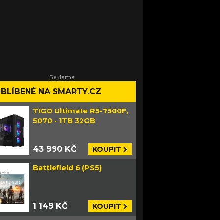
BLÍBENÉ NA SMARTY.CZ
TIGO Ultimate R5-7500F,
5070 - 1TB 32GB
43 990 KČ
KOUPIT
Battlefield 6 (PS5)
1 149 KČ
KOUPIT