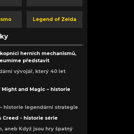
ismo
Legend of Zelda
nky
ůkopníci herních mechanismů,
 neumíme představit
rní vývojář, který 40 let
f Might and Magic – historie
 – historie legendární strategie
s Creed - historie série
h, aneb Když jsou hry špatný