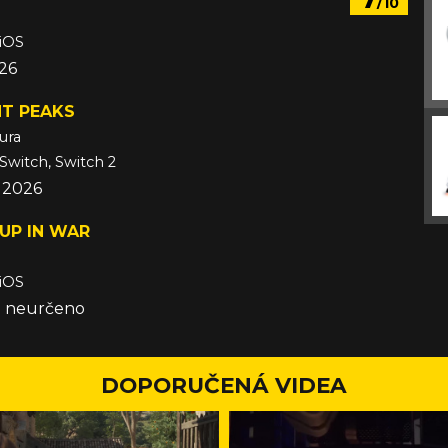
/10
 iOS
026
T PEAKS
ura
 Switch, Switch 2
 2026
UP IN WAR
 iOS
že neurčeno
DOPORUČENÁ VIDEA