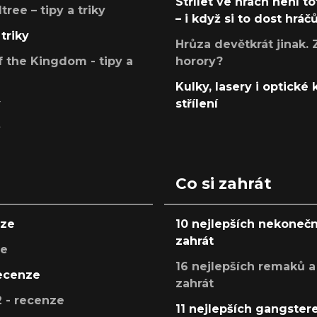
Střílet ve hrách není to
ree – tipy a triky
– i když si to dost hráč
triky
Hrůza devětkrát jinak. 
 the Kingdom - tipy a
horory?
Kulky, lasery i optické
y
střílení
y
Co si zahrát
nze
10 nejlepších nekonečn
zahrát
ze
16 nejlepších remaků a
recenze
zahrát
 - recenze
11 nejlepších gangstere