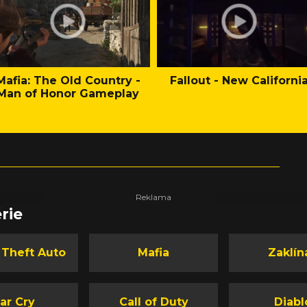
Mafia: The Old Country -
Fallout - New Californi
Man of Honor Gameplay
rie
 Theft Auto
Mafia
Zaklín
ar Cry
Call of Duty
Diabl