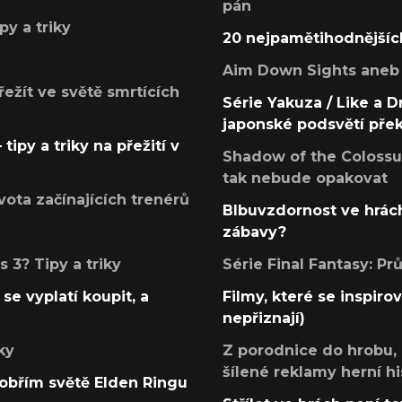
pán
py a triky
20 nejpamětihodnějšíc
Aim Down Sights aneb 
přežít ve světě smrtících
Série Yakuza / Like a D
japonské podsvětí pře
tipy a triky na přežití v
Shadow of the Colossus
tak nebude opakovat
ota začínajících trenérů
Blbuvzdornost ve hrách
zábavy?
 3? Tipy a triky
Série Final Fantasy: P
se vyplatí koupit, a
Filmy, které se inspirov
nepřiznají)
ky
Z porodnice do hrobu,
šílené reklamy herní hi
v obřím světě Elden Ringu