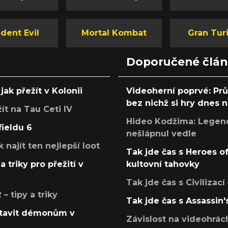
dent Evil
Mortal Kombat
Gran Tur
Doporučené člá
jak přežít v Kolonii
Videoherní poprvé: Pr
bez nichž si hry dnes
žít na Tau Ceti IV
Hideo Kodžima: Legendá
fieldu 6
nešlápnul vedle
k najít ten nejlepší loot
Tak jde čas s Heroes o
a triky pro přežití v
kultovní tahovky
Tak jde čas s Civilizací
 tipy a triky
Tak jde čas s Assassin'
postavit démonům v
Závislost na videohrác