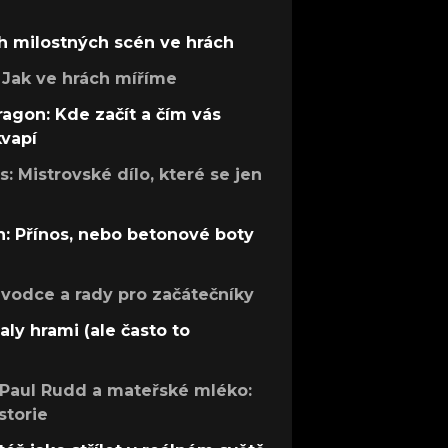
h milostných scén ve hrách
Jak ve hrách míříme
ragon: Kde začít a čím vás
kvapí
: Mistrovské dílo, které se jen
: Přínos, nebo betonové boty
růvodce a rady pro začátečníky
aly hrami (ale často to
 Paul Rudd a mateřské mléko:
storie