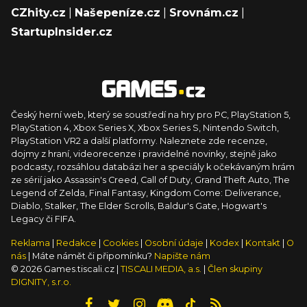
CZhity.cz
|
Našepeníze.cz
|
Srovnám.cz
|
StartupInsider.cz
Český herní web, který se soustředí na hry pro PC, PlayStation 5,
PlayStation 4, Xbox Series X, Xbox Series S, Nintendo Switch,
PlayStation VR2 a další platformy. Naleznete zde recenze,
dojmy z hraní, videorecenze i pravidelné novinky, stejně jako
podcasty, rozsáhlou databázi her a speciály k očekávaným hrám
ze sérií jako Assassin's Creed, Call of Duty, Grand Theft Auto, The
Legend of Zelda, Final Fantasy, Kingdom Come: Deliverance,
Diablo, Stalker, The Elder Scrolls, Baldur's Gate, Hogwart's
Legacy či FIFA.
Reklama
|
Redakce
|
Cookies
|
Osobní údaje
|
Kodex
|
Kontakt
|
O
nás
| Máte námět či připomínku?
Napište nám
© 2026 Games.tiscali.cz |
TISCALI MEDIA, a.s.
|
Člen skupiny
DIGNITY, s.r.o.