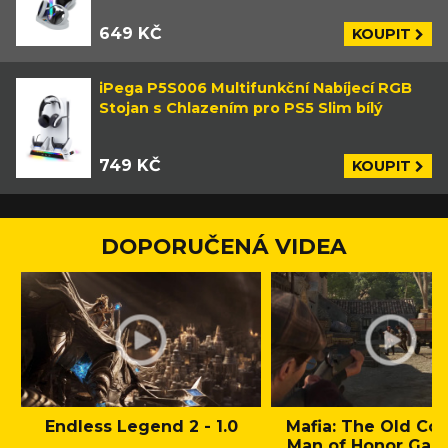
649 KČ
KOUPIT
iPega P5S006 Multifunkční Nabíjecí RGB
Stojan s Chlazením pro PS5 Slim bílý
749 KČ
KOUPIT
DOPORUČENÁ VIDEA
Endless Legend 2 - 1.0
Mafia: The Old Cou
Man of Honor Gam