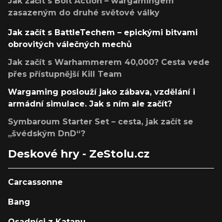
Jak začít s Bolt Action – wargamingem
zasazeným do druhé světové války
Jak začít s BattleTechem – epickými bitvami
obrovitých válečných mechů
Jak začít s Warhammerem 40,000? Cesta vede
přes přístupnější Kill Team
Wargaming poslouží jako zábava, vzdělání i
armádní simulace. Jak s ním ale začít?
Symbaroum Starter Set – cesta, jak začít se
„švédským DnD“?
Deskové hry - ZeStolu.cz
Carcassonne
Bang
Osadníci z Katanu