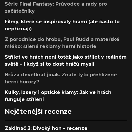
Série Final Fantasy: Průvodce a rady pro
začátečníky
Filmy, které se inspirovaly hrami (ale často to
nepřiznají)
Z porodnice do hrobu, Paul Rudd a mateřské
mléko: šílené reklamy herní historie
Střílet ve hrách není totéž jako střílet v reálném
světě – i když si to dost hráčů myslí
Hrůza devětkrát jinak. Znáte tyto přehlížené
herní horory?
Kulky, lasery i optické klamy: Jak ve hrách
funguje střílení
Nejčtenější recenze
Zaklínač 3: Divoký hon - recenze