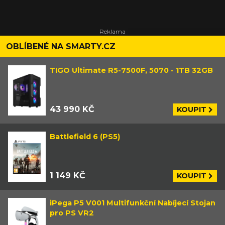
OBLÍBENÉ NA SMARTY.CZ
TIGO Ultimate R5-7500F, 5070 - 1TB 32GB
43 990 KČ
KOUPIT
Battlefield 6 (PS5)
1 149 KČ
KOUPIT
iPega P5 V001 Multifunkční Nabíjecí Stojan
pro PS VR2