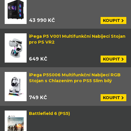
43 990 KČ
KOUPIT
iPega P5 V001 Multifunkční Nabíjecí Stojan
pro PS VR2
649 KČ
KOUPIT
iPega P5S006 Multifunkční Nabíjecí RGB
Stojan s Chlazením pro PS5 Slim bílý
749 KČ
KOUPIT
Battlefield 6 (PS5)