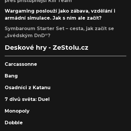
přes přístupnější Kill Team
Wargaming poslouží jako zábava, vzdělání i
armádní simulace. Jak s ním ale začít?
Symbaroum Starter Set – cesta, jak začít se
„švédským DnD“?
Deskové hry - ZeStolu.cz
Carcassonne
Bang
Osadníci z Katanu
7 divů světa: Duel
Monopoly
Dobble