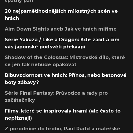
špatný pán
20 nejpamětihodnějších milostných scén ve
hrách
Aim Down Sights aneb Jak ve hrách míříme
Série Yakuza / Like a Dragon: Kde začít a čím
vás japonské podsvětí překvapí
Shadow of the Colossus: Mistrovské dílo, které
se jen tak nebude opakovat
Blbuvzdornost ve hrách: Přínos, nebo betonové
boty zábavy?
Série Final Fantasy: Průvodce a rady pro
začátečníky
Filmy, které se inspirovaly hrami (ale často to
nepřiznají)
Z porodnice do hrobu, Paul Rudd a mateřské