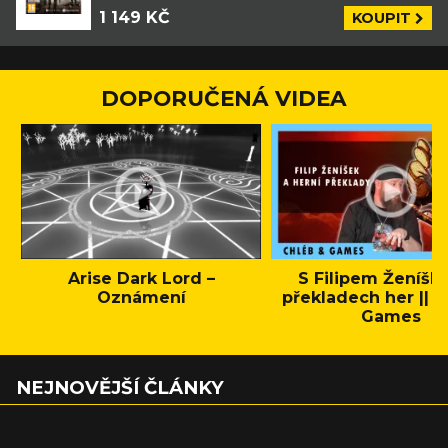
1 149 KČ
KOUPIT
DOPORUČENÁ VIDEA
Arise Dark Lord –
S Filipem Ženíšk
Oznámení
překladech her || C
Games
NEJNOVĚJŠÍ ČLÁNKY