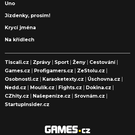
Uno
Jízdenky, prosím!
Krycí jména
Na křídlech
Tiscali.cz
|
Zprávy
|
Sport
|
Ženy
|
Cestování
|
Games.cz
|
Profigamers.cz
|
ZeStolu.cz
|
Osobnosti.cz
|
Karaoketexty.cz
|
Úschovna.cz
|
Nedd.cz
|
Moulík.cz
|
Fights.cz
|
Dokina.cz
|
CZhity.cz
|
Našepeníze.cz
|
Srovnám.cz
|
StartupInsider.cz