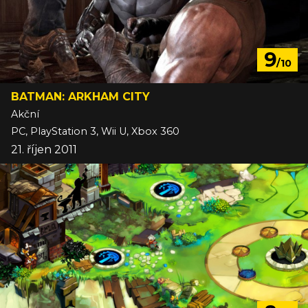
9
/10
BATMAN: ARKHAM CITY
Akční
PC, PlayStation 3, Wii U, Xbox 360
21. říjen 2011