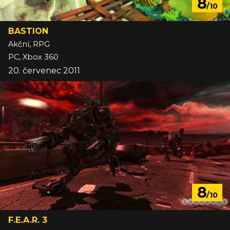
8
/10
BASTION
Akční, RPG
PC, Xbox 360
20. červenec 2011
8
/10
F.E.A.R. 3