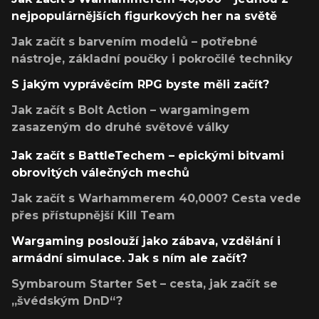
nejpopulárnějších figurkových her na světě
Jak začít s barvením modelů – potřebné
nástroje, základní poučky i pokročilé techniky
S jakým vyprávěcím RPG byste měli začít?
Jak začít s Bolt Action – wargamingem
zasazeným do druhé světové války
Jak začít s BattleTechem – epickými bitvami
obrovitých válečných mechů
Jak začít s Warhammerem 40,000? Cesta vede
přes přístupnější Kill Team
Wargaming poslouží jako zábava, vzdělání i
armádní simulace. Jak s ním ale začít?
Symbaroum Starter Set – cesta, jak začít se
„švédským DnD“?