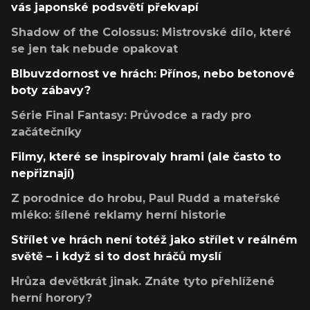
vás japonské podsvětí překvapí
Shadow of the Colossus: Mistrovské dílo, které
se jen tak nebude opakovat
Blbuvzdornost ve hrách: Přínos, nebo betonové
boty zábavy?
Série Final Fantasy: Průvodce a rady pro
začátečníky
Filmy, které se inspirovaly hrami (ale často to
nepřiznají)
Z porodnice do hrobu, Paul Rudd a mateřské
mléko: šílené reklamy herní historie
Střílet ve hrách není totéž jako střílet v reálném
světě – i když si to dost hráčů myslí
Hrůza devětkrát jinak. Znáte tyto přehlížené
herní horory?