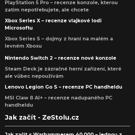
PlayStation 5 Pro – recenze konzole, kterou
zatím nepotřebujete, ale chcete
Xbox Series X – recenze vlajkové lodi
Microsoftu
Xbox Series S – dojmy z hraní na malém a
levném Xboxu
Nintendo Switch 2 – recenze nové konzole
Steam Deck je zázračné herní zařízení, které
ale vůbec nepoužívám
Lenovo Legion Go S – recenze PC handheldu
MSI Claw 8 AI+ – recenze nadupaného PC
handheldu
Jak začít - ZeStolu.cz
Jak začít s Warhammerem 40,000 – jednou z