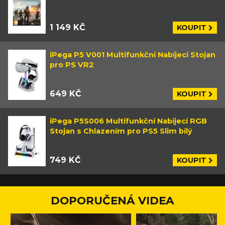
1 149 KČ
KOUPIT
iPega P5 V001 Multifunkční Nabíjecí Stojan
pro PS VR2
649 KČ
KOUPIT
iPega P5S006 Multifunkční Nabíjecí RGB
Stojan s Chlazením pro PS5 Slim bílý
749 KČ
KOUPIT
DOPORUČENÁ VIDEA