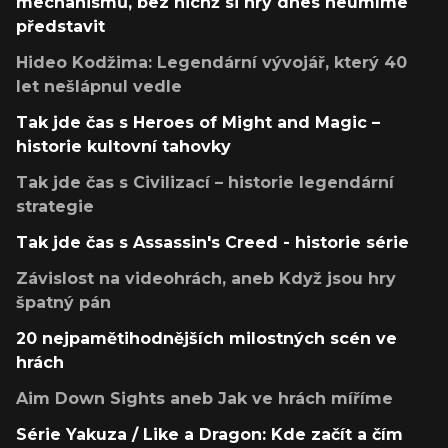
mechanismů, bez nichž si hry dnes neumíme
představit
Hideo Kodžima: Legendární vývojář, který 40
let nešlápnul vedle
Tak jde čas s Heroes of Might and Magic –
historie kultovní tahovky
Tak jde čas s Civilizací – historie legendární
strategie
Tak jde čas s Assassin's Creed - historie série
Závislost na videohrách, aneb Když jsou hry
špatný pán
20 nejpamětihodnějších milostných scén ve
hrách
Aim Down Sights aneb Jak ve hrách míříme
Série Yakuza / Like a Dragon: Kde začít a čím