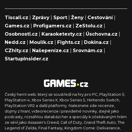
Tiscali.cz
|
Zprávy
|
Sport
|
Ženy
|
Cestování
|
Games.cz
|
Profigamers.cz
|
ZeStolu.cz
|
Osobnosti.cz
|
Karaoketexty.cz
|
Úschovna.cz
|
Nedd.cz
|
Moulík.cz
|
Fights.cz
|
Dokina.cz
|
CZhity.cz
|
Našepeníze.cz
|
Srovnám.cz
|
StartupInsider.cz
Český herní web, který se soustředí na hry pro PC, PlayStation 5,
PlayStation 4, Xbox Series X, Xbox Series S, Nintendo Switch,
PlayStation VR2 a další platformy. Naleznete zde recenze,
dojmy z hraní, videorecenze i pravidelné novinky, stejně jako
podcasty, rozsáhlou databázi her a speciály k očekávaným hrám
ze sérií jako Assassin's Creed, Call of Duty, Grand Theft Auto, The
Legend of Zelda, Final Fantasy, Kingdom Come: Deliverance,