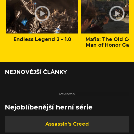
Endless Legend 2 - 1.0
Mafia: The Old Cou
Man of Honor Gam
NEJNOVĚJŠÍ ČLÁNKY
Nejoblíbenější herní série
Assassin's Creed