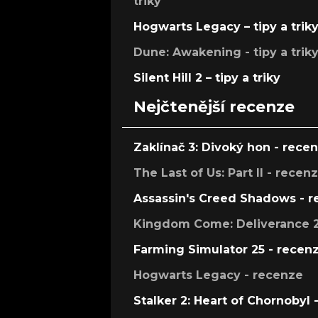
triky
Hogwarts Legacy – tipy a trik
Dune: Awakening - tipy a trik
Silent Hill 2 – tipy a triky
Nejčtenější recenze
Zaklínač 3: Divoký hon - rece
The Last of Us: Part II - recen
Assassin's Creed Shadows - 
Kingdom Come: Deliverance 2
Farming Simulator 25 - recen
Hogwarts Legacy - recenze
Stalker 2: Heart of Chornobyl 