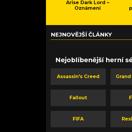
Arise Dark Lord –
Oznámení
p
NEJNOVĚJŠÍ ČLÁNKY
Nejoblíbenější herní sé
Assassin's Creed
Grand
Fallout
F
FIFA
Resi