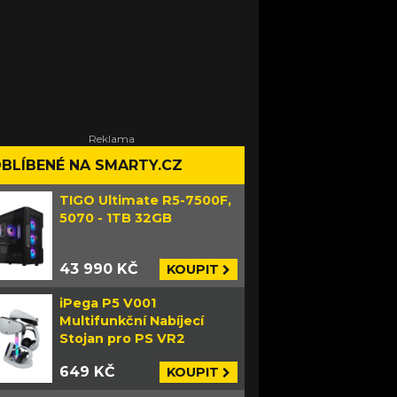
BLÍBENÉ NA SMARTY.CZ
TIGO Ultimate R5-7500F,
5070 - 1TB 32GB
43 990 KČ
KOUPIT
iPega P5 V001
Multifunkční Nabíjecí
Stojan pro PS VR2
649 KČ
KOUPIT