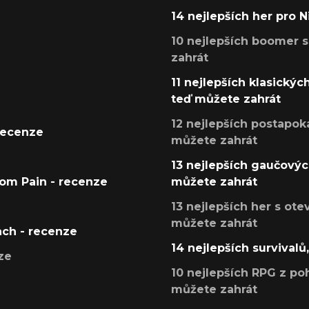
14 nejlepších her pro 
10 nejlepších boomer s
zahrát
11 nejlepších klasickýc
teď můžete zahrát
12 nejlepších postapoka
recenze
můžete zahrát
13 nejlepších gaučových
tom Pain - recenze
můžete zahrát
13 nejlepších her s ot
můžete zahrát
ach - recenze
14 nejlepších survivalů
ze
10 nejlepších RPG z poh
můžete zahrát