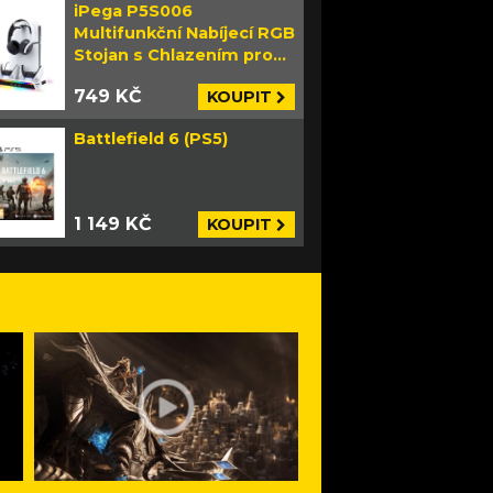
iPega P5S006
Multifunkční Nabíjecí RGB
Stojan s Chlazením pro
PS5 Slim bílý
749 KČ
KOUPIT
Battlefield 6 (PS5)
1 149 KČ
KOUPIT