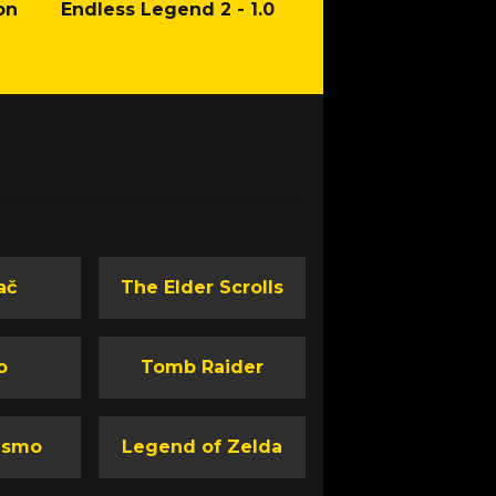
on
Endless Legend 2 - 1.0
Mafia: The Old Co
Man of Honor Ga
ač
The Elder Scrolls
o
Tomb Raider
ismo
Legend of Zelda