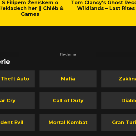
S Filipem Ženíškem o
Tom Clancy's Ghost Rec
řekladech her || Chléb &
Wildlands – Last Rites
Games
rie
 Theft Auto
Mafia
Zaklín
ar Cry
Call of Duty
Diabl
dent Evil
Mortal Kombat
Gran Tur