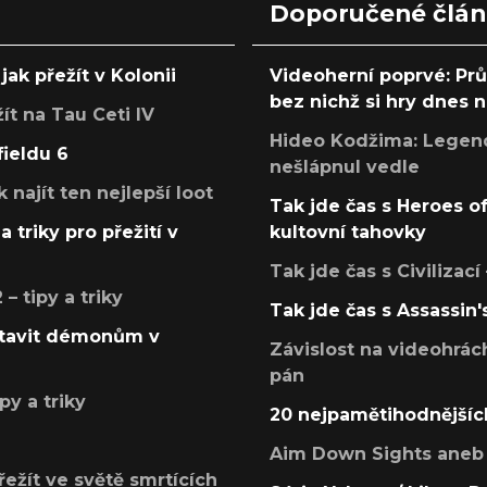
Doporučené člá
jak přežít v Kolonii
Videoherní poprvé: Pr
bez nichž si hry dnes
žít na Tau Ceti IV
Hideo Kodžima: Legendá
fieldu 6
nešlápnul vedle
k najít ten nejlepší loot
Tak jde čas s Heroes o
a triky pro přežití v
kultovní tahovky
Tak jde čas s Civilizací
 tipy a triky
Tak jde čas s Assassin'
postavit démonům v
Závislost na videohrác
pán
py a triky
20 nejpamětihodnějšíc
Aim Down Sights aneb 
přežít ve světě smrtících