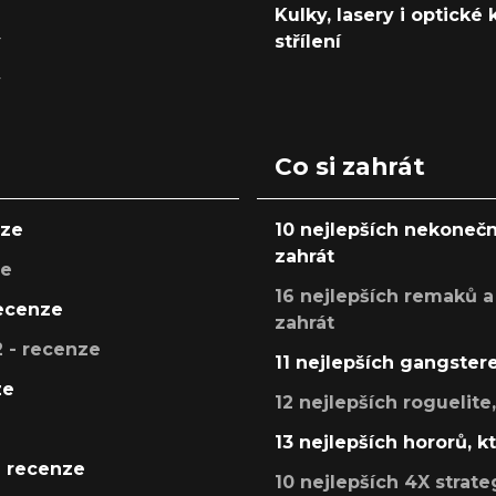
Kulky, lasery i optické
y
střílení
y
Co si zahrát
nze
10 nejlepších nekonečn
zahrát
ze
16 nejlepších remaků a
recenze
zahrát
 - recenze
11 nejlepších gangstere
ze
12 nejlepších roguelite
13 nejlepších hororů, k
- recenze
10 nejlepších 4X strate