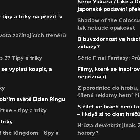
Série Yakuza / Like a D
japonské podsvětí pře
tipy a triky na přežití v
Shadow of the Colossus
tak nebude opakovat
ota začínajících trenérů
Blbuvzdornost ve hrách
zábavy?
 3? Tipy a triky
Série Final Fantasy: P
se vyplatí koupit, a
Filmy, které se inspirov
nepřiznají)
ky
Z porodnice do hrobu,
šílené reklamy herní hi
v obřím světě Elden Ringu
Střílet ve hrách není to
ree – tipy a triky
– i když si to dost hráč
triky
Hrůza devětkrát jinak. 
 the Kingdom - tipy a
horory?