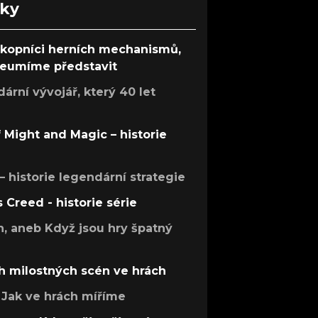
nky
ůkopníci herních mechanismů,
 neumíme představit
rní vývojář, který 40 let
f Might and Magic – historie
 – historie legendární strategie
s Creed - historie série
h, aneb Když jsou hry špatný
h milostných scén ve hrách
Jak ve hrách míříme