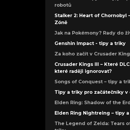
robotů
Stalker 2: Heart of Chornobyl – 
Zóně
Jak na Pokémony? Rady do živ
Genshin Impact - tipy a triky
Za koho začít v Crusader Kings
Crusader Kings III – Které DLC 
které raději ignorovat?
Songs of Conquest – tipy a tri
Tipy a triky pro začátečníky 
Elden Ring: Shadow of the Erdt
Elden Ring Nightreing – tipy a 
The Legend of Zelda: Tears of