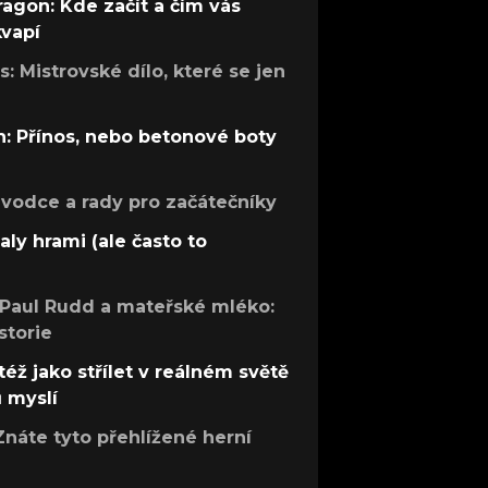
ragon: Kde začít a čím vás
kvapí
: Mistrovské dílo, které se jen
: Přínos, nebo betonové boty
růvodce a rady pro začátečníky
aly hrami (ale často to
 Paul Rudd a mateřské mléko:
storie
též jako střílet v reálném světě
ů myslí
Znáte tyto přehlížené herní