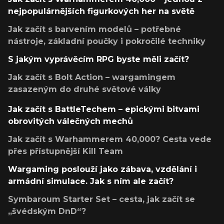
nejpopulárnějších figurkových her na světě
Jak začít s barvením modelů – potřebné
nástroje, základní poučky i pokročilé techniky
S jakým vyprávěcím RPG byste měli začít?
Jak začít s Bolt Action – wargamingem
zasazeným do druhé světové války
Jak začít s BattleTechem – epickými bitvami
obrovitých válečných mechů
Jak začít s Warhammerem 40,000? Cesta vede
přes přístupnější Kill Team
Wargaming poslouží jako zábava, vzdělání i
armádní simulace. Jak s ním ale začít?
Symbaroum Starter Set – cesta, jak začít se
„švédským DnD“?