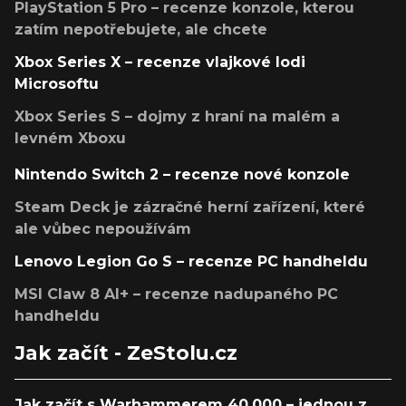
PlayStation 5 Pro – recenze konzole, kterou
zatím nepotřebujete, ale chcete
Xbox Series X – recenze vlajkové lodi
Microsoftu
Xbox Series S – dojmy z hraní na malém a
levném Xboxu
Nintendo Switch 2 – recenze nové konzole
Steam Deck je zázračné herní zařízení, které
ale vůbec nepoužívám
Lenovo Legion Go S – recenze PC handheldu
MSI Claw 8 AI+ – recenze nadupaného PC
handheldu
Jak začít - ZeStolu.cz
Jak začít s Warhammerem 40,000 – jednou z