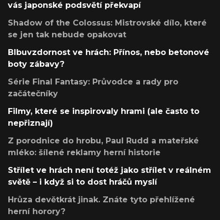
vás japonské podsvětí překvapí
Shadow of the Colossus: Mistrovské dílo, které
se jen tak nebude opakovat
Blbuvzdornost ve hrách: Přínos, nebo betonové
boty zábavy?
Série Final Fantasy: Průvodce a rady pro
začátečníky
Filmy, které se inspirovaly hrami (ale často to
nepřiznají)
Z porodnice do hrobu, Paul Rudd a mateřské
mléko: šílené reklamy herní historie
Střílet ve hrách není totéž jako střílet v reálném
světě – i když si to dost hráčů myslí
Hrůza devětkrát jinak. Znáte tyto přehlížené
herní horory?