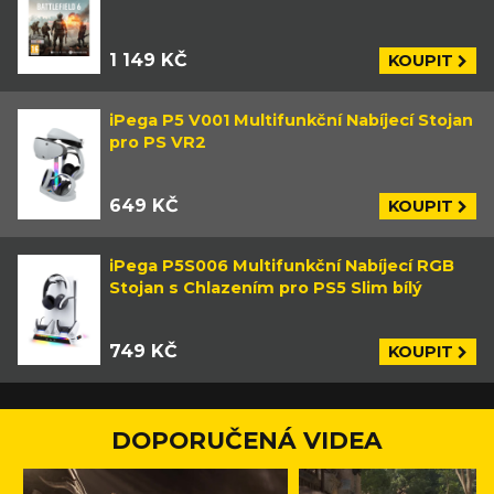
1 149 KČ
KOUPIT
iPega P5 V001 Multifunkční Nabíjecí Stojan
pro PS VR2
649 KČ
KOUPIT
iPega P5S006 Multifunkční Nabíjecí RGB
Stojan s Chlazením pro PS5 Slim bílý
749 KČ
KOUPIT
DOPORUČENÁ VIDEA