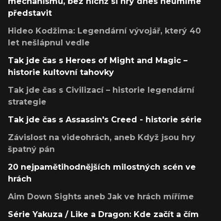
mechanismů, bez nichž si hry dnes neumíme
představit
Hideo Kodžima: Legendární vývojář, který 40
let nešlápnul vedle
Tak jde čas s Heroes of Might and Magic –
historie kultovní tahovky
Tak jde čas s Civilizací – historie legendární
strategie
Tak jde čas s Assassin's Creed - historie série
Závislost na videohrách, aneb Když jsou hry
špatný pán
20 nejpamětihodnějších milostných scén ve
hrách
Aim Down Sights aneb Jak ve hrách míříme
Série Yakuza / Like a Dragon: Kde začít a čím