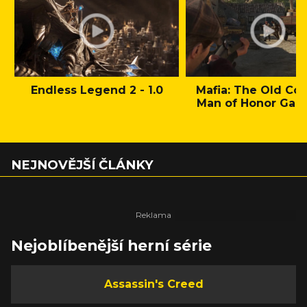
Endless Legend 2 - 1.0
Mafia: The Old Cou
Man of Honor Gam
NEJNOVĚJŠÍ ČLÁNKY
Nejoblíbenější herní série
Assassin's Creed