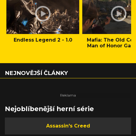
Endless Legend 2 - 1.0
Mafia: The Old Cou
Man of Honor Gam
NEJNOVĚJŠÍ ČLÁNKY
Nejoblíbenější herní série
Assassin's Creed