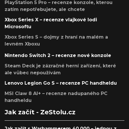
PlayStation 5 Pro – recenze konzole, kterou
zatím nepotřebujete, ale chcete
Xbox Series X – recenze vlajkové lodi
Microsoftu
Xbox Series S – dojmy z hraní na malém a
levném Xboxu
Nintendo Switch 2 – recenze nové konzole
Steam Deck je zázračné herní zařízení, které
ale vůbec nepoužívám
Lenovo Legion Go S – recenze PC handheldu
MSI Claw 8 AI+ – recenze nadupaného PC
handheldu
Jak začít - ZeStolu.cz
Jak začít s Warhammerem 40,000 – jednou z