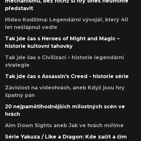
mechanismů, bez nichž si hry dnes neumíme
představit
Hideo Kodžima: Legendární vývojář, který 40
let nešlápnul vedle
Tak jde čas s Heroes of Might and Magic –
historie kultovní tahovky
Tak jde čas s Civilizací – historie legendární
strategie
Tak jde čas s Assassin's Creed - historie série
Závislost na videohrách, aneb Když jsou hry
špatný pán
20 nejpamětihodnějších milostných scén ve
hrách
Aim Down Sights aneb Jak ve hrách míříme
Série Yakuza / Like a Dragon: Kde začít a čím