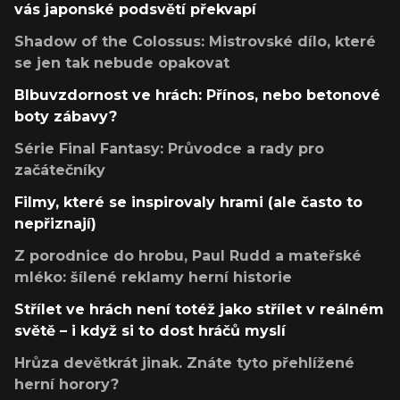
vás japonské podsvětí překvapí
Shadow of the Colossus: Mistrovské dílo, které
se jen tak nebude opakovat
Blbuvzdornost ve hrách: Přínos, nebo betonové
boty zábavy?
Série Final Fantasy: Průvodce a rady pro
začátečníky
Filmy, které se inspirovaly hrami (ale často to
nepřiznají)
Z porodnice do hrobu, Paul Rudd a mateřské
mléko: šílené reklamy herní historie
Střílet ve hrách není totéž jako střílet v reálném
světě – i když si to dost hráčů myslí
Hrůza devětkrát jinak. Znáte tyto přehlížené
herní horory?