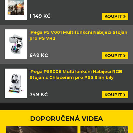
1 149 KČ
KOUPIT
iPega P5 V001 Multifunkční Nabíjecí Stojan
pro PS VR2
649 KČ
KOUPIT
iPega P5S006 Multifunkční Nabíjecí RGB
Stojan s Chlazením pro PS5 Slim bílý
749 KČ
KOUPIT
DOPORUČENÁ VIDEA