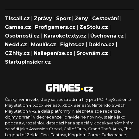
Tiscali.cz
|
Zprávy
|
Sport
|
Ženy
|
Cestování
|
Games.cz
|
Profigamers.cz
|
ZeStolu.cz
|
Osobnosti.cz
|
Karaoketexty.cz
|
Úschovna.cz
|
Nedd.cz
|
Moulík.cz
|
Fights.cz
|
Dokina.cz
|
CZhity.cz
|
Našepeníze.cz
|
Srovnám.cz
|
StartupInsider.cz
Český herní web, který se soustředí na hry pro PC, PlayStation 5,
PlayStation 4, Xbox Series X, Xbox Series S, Nintendo Switch,
PlayStation VR2 a další platformy. Naleznete zde recenze,
dojmy z hraní, videorecenze i pravidelné novinky, stejně jako
podcasty, rozsáhlou databázi her a speciály k očekávaným hrám
ze sérií jako Assassin's Creed, Call of Duty, Grand Theft Auto, The
Legend of Zelda, Final Fantasy, Kingdom Come: Deliverance,