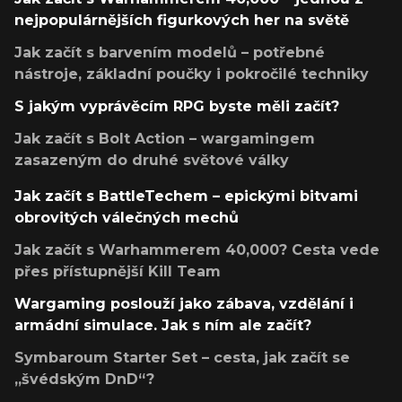
nejpopulárnějších figurkových her na světě
Jak začít s barvením modelů – potřebné
nástroje, základní poučky i pokročilé techniky
S jakým vyprávěcím RPG byste měli začít?
Jak začít s Bolt Action – wargamingem
zasazeným do druhé světové války
Jak začít s BattleTechem – epickými bitvami
obrovitých válečných mechů
Jak začít s Warhammerem 40,000? Cesta vede
přes přístupnější Kill Team
Wargaming poslouží jako zábava, vzdělání i
armádní simulace. Jak s ním ale začít?
Symbaroum Starter Set – cesta, jak začít se
„švédským DnD“?