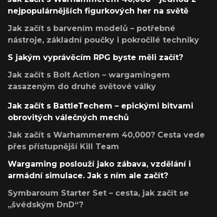
nejpopulárnějších figurkových her na světě
Jak začít s barvením modelů – potřebné
nástroje, základní poučky i pokročilé techniky
S jakým vyprávěcím RPG byste měli začít?
Jak začít s Bolt Action – wargamingem
zasazeným do druhé světové války
Jak začít s BattleTechem – epickými bitvami
obrovitých válečných mechů
Jak začít s Warhammerem 40,000? Cesta vede
přes přístupnější Kill Team
Wargaming poslouží jako zábava, vzdělání i
armádní simulace. Jak s ním ale začít?
Symbaroum Starter Set – cesta, jak začít se
„švédským DnD“?