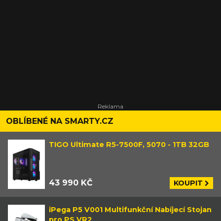
OBLÍBENÉ NA SMARTY.CZ
TIGO Ultimate R5-7500F, 5070 - 1TB 32GB
43 990 KČ
KOUPIT
iPega P5 V001 Multifunkční Nabíjecí Stojan
pro PS VR2