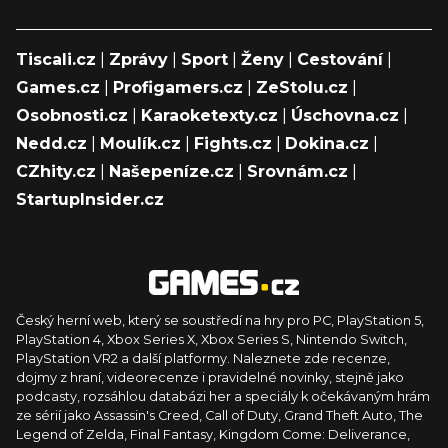
Tiscali.cz
|
Zprávy
|
Sport
|
Ženy
|
Cestování
|
Games.cz
|
Profigamers.cz
|
ZeStolu.cz
|
Osobnosti.cz
|
Karaoketexty.cz
|
Úschovna.cz
|
Nedd.cz
|
Moulík.cz
|
Fights.cz
|
Dokina.cz
|
CZhity.cz
|
Našepeníze.cz
|
Srovnám.cz
|
StartupInsider.cz
Český herní web, který se soustředí na hry pro PC, PlayStation 5,
PlayStation 4, Xbox Series X, Xbox Series S, Nintendo Switch,
PlayStation VR2 a další platformy. Naleznete zde recenze,
dojmy z hraní, videorecenze i pravidelné novinky, stejně jako
podcasty, rozsáhlou databázi her a speciály k očekávaným hrám
ze sérií jako Assassin's Creed, Call of Duty, Grand Theft Auto, The
Legend of Zelda, Final Fantasy, Kingdom Come: Deliverance,