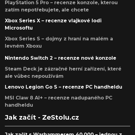
PlayStation 5 Pro – recenze konzole, kterou
zatím nepotřebujete, ale chcete
Xbox Series X – recenze vlajkové lodi
Microsoftu
Xbox Series S – dojmy z hraní na malém a
levném Xboxu
Nintendo Switch 2 – recenze nové konzole
Steam Deck je zázračné herní zařízení, které
ale vůbec nepoužívám
Lenovo Legion Go S – recenze PC handheldu
MSI Claw 8 AI+ – recenze nadupaného PC
handheldu
Jak začít - ZeStolu.cz
Jak začít s Warhammerem 40,000 – jednou z