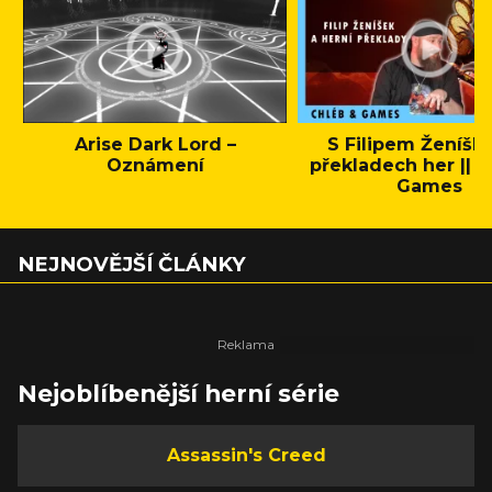
Arise Dark Lord –
S Filipem Ženíšk
Oznámení
překladech her || C
Games
NEJNOVĚJŠÍ ČLÁNKY
Nejoblíbenější herní série
Assassin's Creed