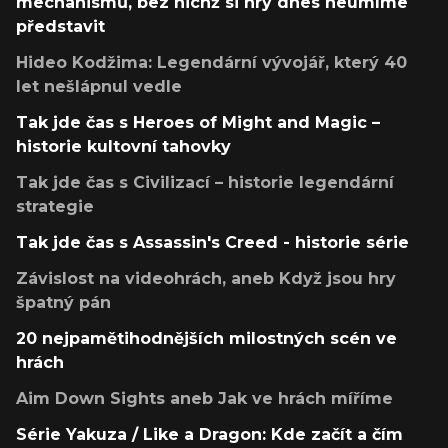
mechanismů, bez nichž si hry dnes neumíme
představit
Hideo Kodžima: Legendární vývojář, který 40
let nešlápnul vedle
Tak jde čas s Heroes of Might and Magic –
historie kultovní tahovky
Tak jde čas s Civilizací – historie legendární
strategie
Tak jde čas s Assassin's Creed - historie série
Závislost na videohrách, aneb Když jsou hry
špatný pán
20 nejpamětihodnějších milostných scén ve
hrách
Aim Down Sights aneb Jak ve hrách míříme
Série Yakuza / Like a Dragon: Kde začít a čím