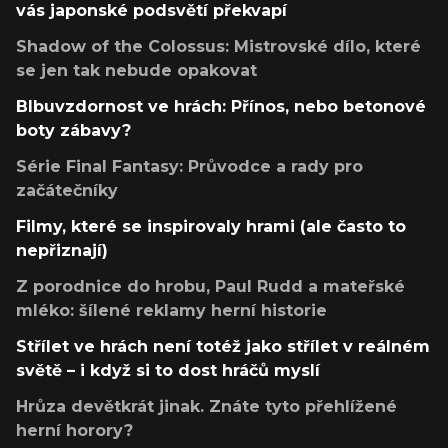
vás japonské podsvětí překvapí
Shadow of the Colossus: Mistrovské dílo, které
se jen tak nebude opakovat
Blbuvzdornost ve hrách: Přínos, nebo betonové
boty zábavy?
Série Final Fantasy: Průvodce a rady pro
začátečníky
Filmy, které se inspirovaly hrami (ale často to
nepřiznají)
Z porodnice do hrobu, Paul Rudd a mateřské
mléko: šílené reklamy herní historie
Střílet ve hrách není totéž jako střílet v reálném
světě – i když si to dost hráčů myslí
Hrůza devětkrát jinak. Znáte tyto přehlížené
herní horory?