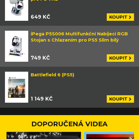
649 KČ
KOUPIT
iPega P5S006 Multifunkční Nabíjecí RGB
Stojan s Chlazením pro PS5 Slim bílý
749 KČ
KOUPIT
Battlefield 6 (PS5)
1 149 KČ
KOUPIT
DOPORUČENÁ VIDEA