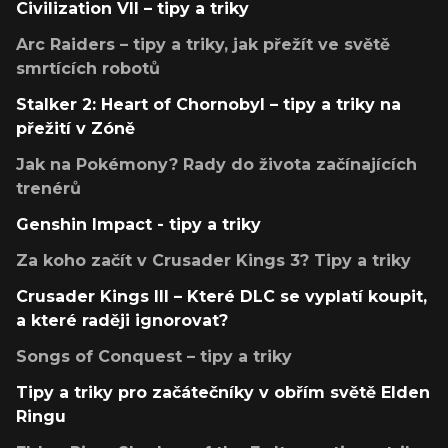
Civilization VII – tipy a triky
Arc Raiders – tipy a triky, jak přežít ve světě
smrtících robotů
Stalker 2: Heart of Chornobyl – tipy a triky na
přežití v Zóně
Jak na Pokémony? Rady do života začínajících
trenérů
Genshin Impact - tipy a triky
Za koho začít v Crusader Kings 3? Tipy a triky
Crusader Kings III – Které DLC se vyplatí koupit,
a které raději ignorovat?
Songs of Conquest – tipy a triky
Tipy a triky pro začátečníky v obřím světě Elden
Ringu