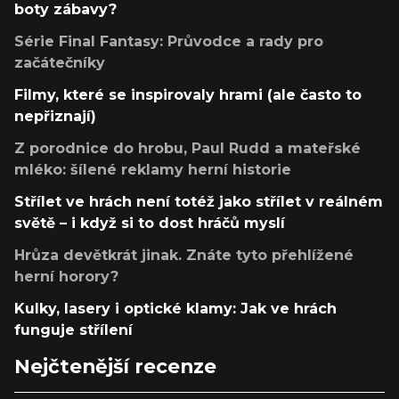
boty zábavy?
Série Final Fantasy: Průvodce a rady pro
začátečníky
Filmy, které se inspirovaly hrami (ale často to
nepřiznají)
Z porodnice do hrobu, Paul Rudd a mateřské
mléko: šílené reklamy herní historie
Střílet ve hrách není totéž jako střílet v reálném
světě – i když si to dost hráčů myslí
Hrůza devětkrát jinak. Znáte tyto přehlížené
herní horory?
Kulky, lasery i optické klamy: Jak ve hrách
funguje střílení
Nejčtenější recenze