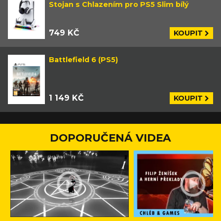
Stojan s Chlazením pro PS5 Slim bílý
749 KČ
KOUPIT
Battlefield 6 (PS5)
1 149 KČ
KOUPIT
DOPORUČENÁ VIDEA