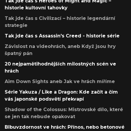
Tak jde čas s Heroes of Might and Magic –
historie kultovní tahovky
Tak jde čas s Civilizací – historie legendární
strategie
Tak jde čas s Assassin's Creed - historie série
Závislost na videohrách, aneb Když jsou hry
špatný pán
20 nejpamětihodnějších milostných scén ve
hrách
Aim Down Sights aneb Jak ve hrách míříme
Série Yakuza / Like a Dragon: Kde začít a čím
vás japonské podsvětí překvapí
Shadow of the Colossus: Mistrovské dílo, které
se jen tak nebude opakovat
Blbuvzdornost ve hrách: Přínos, nebo betonové