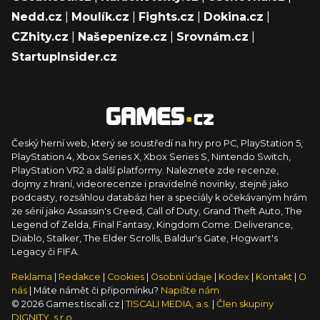
Nedd.cz
|
Moulík.cz
|
Fights.cz
|
Dokina.cz
|
CZhity.cz
|
Našepeníze.cz
|
Srovnám.cz
|
StartupInsider.cz
Český herní web, který se soustředí na hry pro PC, PlayStation 5,
PlayStation 4, Xbox Series X, Xbox Series S, Nintendo Switch,
PlayStation VR2 a další platformy. Naleznete zde recenze,
dojmy z hraní, videorecenze i pravidelné novinky, stejně jako
podcasty, rozsáhlou databázi her a speciály k očekávaným hrám
ze sérií jako Assassin's Creed, Call of Duty, Grand Theft Auto, The
Legend of Zelda, Final Fantasy, Kingdom Come: Deliverance,
Diablo, Stalker, The Elder Scrolls, Baldur's Gate, Hogwart's
Legacy či FIFA.
Reklama
|
Redakce
|
Cookies
|
Osobní údaje
|
Kodex
|
Kontakt
|
O
nás
| Máte námět či připomínku?
Napište nám
© 2026 Games.tiscali.cz |
TISCALI MEDIA, a.s.
|
Člen skupiny
DIGNITY, s.r.o.