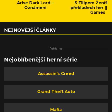
Arise Dark Lord –
S Filipem Ženíšk
Oznámení
překladech her || C
Games
NEJNOVĚJŠÍ ČLÁNKY
Nejoblíbenější herní série
Assassin's Creed
Grand Theft Auto
Mafia