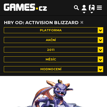
×
HRY OD: ACTIVISION BLIZZARD
PLATFORMA
AKČNÍ
2011
MĚSÍC
HODNOCENÍ