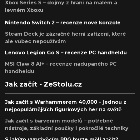
Xbox Series S – dojmy z hraní na malém a
levném Xboxu
Nintendo Switch 2 – recenze nové konzole
Steam Deck je zázračné herní zařízení, které
ale vůbec nepoužívám
Lenovo Legion Go S – recenze PC handheldu
MSI Claw 8 AI+ – recenze nadupaného PC
handheldu
Jak začít - ZeStolu.cz
Jak začít s Warhammerem 40,000 – jednou z
nejpopulárnějších figurkových her na světě
Jak začít s barvením modelů – potřebné
nástroje, základní poučky i pokročilé techniky
S jakým vyprávěcím RPG byste měli začít?