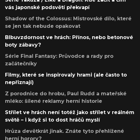
vás japonské podsvětí překvapí
Shadow of the Colossus: Mistrovské dílo, které
se jen tak nebude opakovat
Blbuvzdornost ve hrách: Přínos, nebo betonové
boty zábavy?
Série Final Fantasy: Průvodce a rady pro
začátečníky
Filmy, které se inspirovaly hrami (ale často to
nepřiznají)
Z porodnice do hrobu, Paul Rudd a mateřské
mléko: šílené reklamy herní historie
Střílet ve hrách není totéž jako střílet v reálném
světě – i když si to dost hráčů myslí
Hrůza devětkrát jinak. Znáte tyto přehlížené
herní horory?