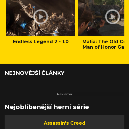
Endless Legend 2 - 1.0
Mafia: The Old Cou
Man of Honor Gam
NEJNOVĚJŠÍ ČLÁNKY
Nejoblíbenější herní série
Assassin's Creed