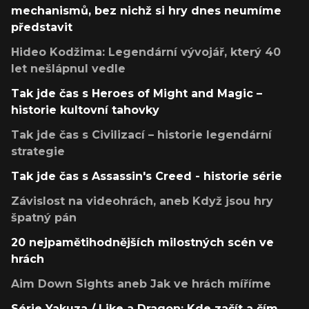
mechanismů, bez nichž si hry dnes neumíme
představit
Hideo Kodžima: Legendární vývojář, který 40
let nešlápnul vedle
Tak jde čas s Heroes of Might and Magic –
historie kultovní tahovky
Tak jde čas s Civilizací – historie legendární
strategie
Tak jde čas s Assassin's Creed - historie série
Závislost na videohrách, aneb Když jsou hry
špatný pán
20 nejpamětihodnějších milostných scén ve
hrách
Aim Down Sights aneb Jak ve hrách míříme
Série Yakuza / Like a Dragon: Kde začít a čím