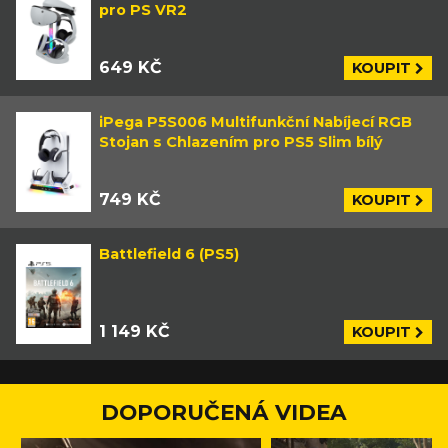
pro PS VR2
649 KČ
KOUPIT
iPega P5S006 Multifunkční Nabíjecí RGB
Stojan s Chlazením pro PS5 Slim bílý
749 KČ
KOUPIT
Battlefield 6 (PS5)
1 149 KČ
KOUPIT
DOPORUČENÁ VIDEA