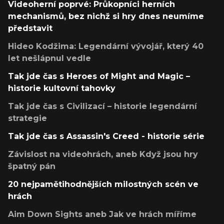
Videoherní poprvé: Průkopníci herních
mechanismů, bez nichž si hry dnes neumíme
představit
Hideo Kodžima: Legendární vývojář, který 40
let nešlápnul vedle
Tak jde čas s Heroes of Might and Magic –
historie kultovní tahovky
Tak jde čas s Civilizací – historie legendární
strategie
Tak jde čas s Assassin's Creed - historie série
Závislost na videohrách, aneb Když jsou hry
špatný pán
20 nejpamětihodnějších milostných scén ve
hrách
Aim Down Sights aneb Jak ve hrách míříme