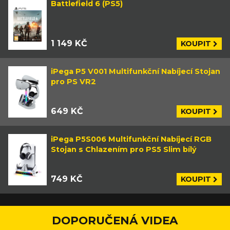
Battlefield 6 (PS5)
1 149 KČ
KOUPIT
iPega P5 V001 Multifunkční Nabíjecí Stojan
pro PS VR2
649 KČ
KOUPIT
iPega P5S006 Multifunkční Nabíjecí RGB
Stojan s Chlazením pro PS5 Slim bílý
749 KČ
KOUPIT
DOPORUČENÁ VIDEA