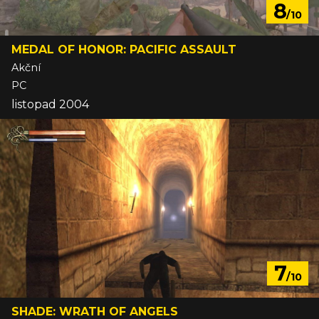
8
/10
MEDAL OF HONOR: PACIFIC ASSAULT
Akční
PC
listopad 2004
7
/10
SHADE: WRATH OF ANGELS