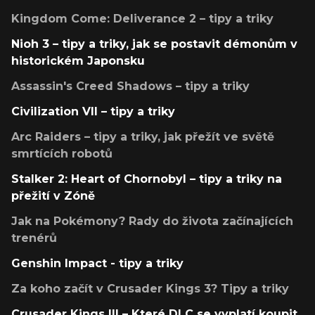
Kingdom Come: Deliverance 2 – tipy a triky
Nioh 3 – tipy a triky, jak se postavit démonům v
historickém Japonsku
Assassin's Creed Shadows – tipy a triky
Civilization VII – tipy a triky
Arc Raiders – tipy a triky, jak přežít ve světě
smrtících robotů
Stalker 2: Heart of Chornobyl – tipy a triky na
přežití v Zóně
Jak na Pokémony? Rady do života začínajících
trenérů
Genshin Impact - tipy a triky
Za koho začít v Crusader Kings 3? Tipy a triky
Crusader Kings III – Které DLC se vyplatí koupit,