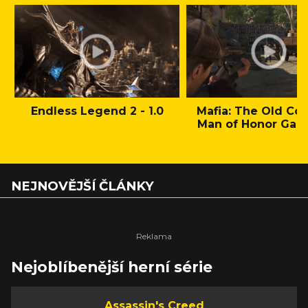
Endless Legend 2 - 1.0
Mafia: The Old Cou
Man of Honor Gam
NEJNOVĚJŠÍ ČLÁNKY
Nejoblíbenější herní série
Assassin's Creed