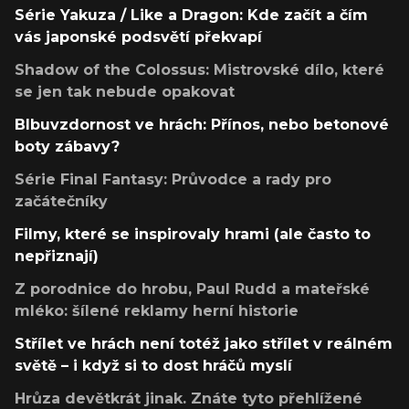
Série Yakuza / Like a Dragon: Kde začít a čím
vás japonské podsvětí překvapí
Shadow of the Colossus: Mistrovské dílo, které
se jen tak nebude opakovat
Blbuvzdornost ve hrách: Přínos, nebo betonové
boty zábavy?
Série Final Fantasy: Průvodce a rady pro
začátečníky
Filmy, které se inspirovaly hrami (ale často to
nepřiznají)
Z porodnice do hrobu, Paul Rudd a mateřské
mléko: šílené reklamy herní historie
Střílet ve hrách není totéž jako střílet v reálném
světě – i když si to dost hráčů myslí
Hrůza devětkrát jinak. Znáte tyto přehlížené