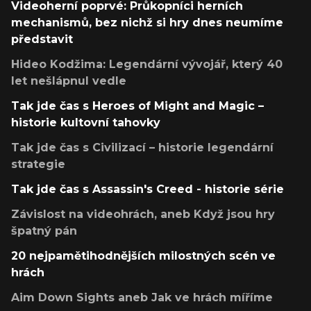
Videoherní poprvé: Průkopníci herních
mechanismů, bez nichž si hry dnes neumíme
představit
Hideo Kodžima: Legendární vývojář, který 40
let nešlápnul vedle
Tak jde čas s Heroes of Might and Magic –
historie kultovní tahovky
Tak jde čas s Civilizací – historie legendární
strategie
Tak jde čas s Assassin's Creed - historie série
Závislost na videohrách, aneb Když jsou hry
špatný pán
20 nejpamětihodnějších milostných scén ve
hrách
Aim Down Sights aneb Jak ve hrách míříme