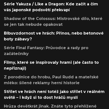
Série Yakuza / Like a Dragon: Kde začít a čím
vás japonské podsvětí překvapí
Shadow of the Colossus: Mistrovské dílo, které
se jen tak nebude opakovat
Blbuvzdornost ve hrách: Přínos, nebo betonové
boty zábavy?
Série Final Fantasy: Průvodce a rady pro
začátečníky
Filmy, které se inspirovaly hrami (ale často to
nepřiznají)
Z porodnice do hrobu, Paul Rudd a mateřské
mléko: šílené reklamy herní historie
Střílet ve hrách není totéž jako střílet v reálném
světě – i když si to dost hráčů myslí
Hrůza devětkrát jinak. Znáte tyto přehlížené