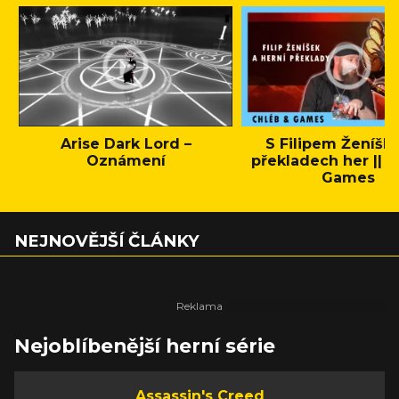
Arise Dark Lord –
S Filipem Ženíšk
Oznámení
překladech her || C
Games
NEJNOVĚJŠÍ ČLÁNKY
Nejoblíbenější herní série
Assassin's Creed