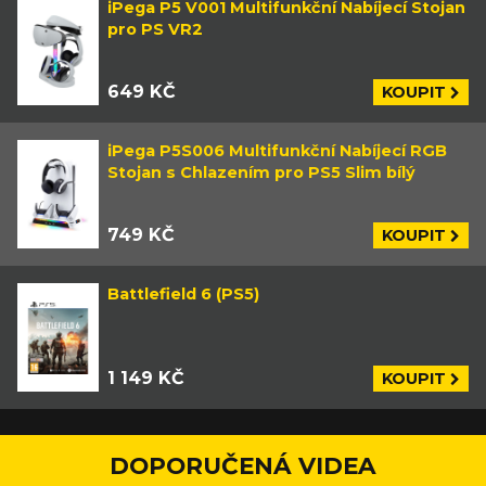
iPega P5 V001 Multifunkční Nabíjecí Stojan
pro PS VR2
649 KČ
KOUPIT
iPega P5S006 Multifunkční Nabíjecí RGB
Stojan s Chlazením pro PS5 Slim bílý
749 KČ
KOUPIT
Battlefield 6 (PS5)
1 149 KČ
KOUPIT
DOPORUČENÁ VIDEA