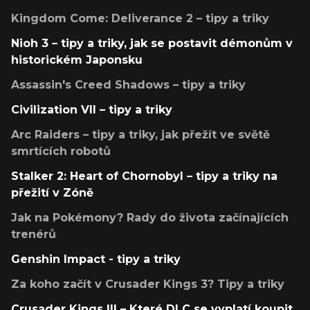
Kingdom Come: Deliverance 2 – tipy a triky
Nioh 3 – tipy a triky, jak se postavit démonům v
historickém Japonsku
Assassin's Creed Shadows – tipy a triky
Civilization VII – tipy a triky
Arc Raiders – tipy a triky, jak přežít ve světě
smrtících robotů
Stalker 2: Heart of Chornobyl – tipy a triky na
přežití v Zóně
Jak na Pokémony? Rady do života začínajících
trenérů
Genshin Impact - tipy a triky
Za koho začít v Crusader Kings 3? Tipy a triky
Crusader Kings III – Které DLC se vyplatí koupit,