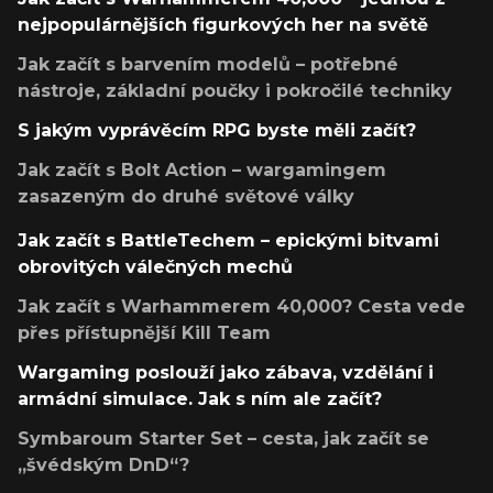
nejpopulárnějších figurkových her na světě
Jak začít s barvením modelů – potřebné
nástroje, základní poučky i pokročilé techniky
S jakým vyprávěcím RPG byste měli začít?
Jak začít s Bolt Action – wargamingem
zasazeným do druhé světové války
Jak začít s BattleTechem – epickými bitvami
obrovitých válečných mechů
Jak začít s Warhammerem 40,000? Cesta vede
přes přístupnější Kill Team
Wargaming poslouží jako zábava, vzdělání i
armádní simulace. Jak s ním ale začít?
Symbaroum Starter Set – cesta, jak začít se
„švédským DnD“?