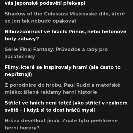
vás japonské podsvětí překvapí
Shadow of the Colossus: Mistrovské dílo, které
se jen tak nebude opakovat
Blbuvzdornost ve hrách: Přínos, nebo betonové
boty zábavy?
Série Final Fantasy: Průvodce a rady pro
začátečníky
Filmy, které se inspirovaly hrami (ale často to
nepřiznají)
Z porodnice do hrobu, Paul Rudd a mateřské
mléko: šílené reklamy herní historie
Střílet ve hrách není totéž jako střílet v reálném
světě – i když si to dost hráčů myslí
Hrůza devětkrát jinak. Znáte tyto přehlížené
herní horory?