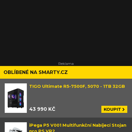
OBLÍBENÉ NA SMARTY.CZ
TIGO Ultimate R5-7500F, 5070 - 1TB 32GB
43 990 KČ
KOUPIT
iPega P5 V001 Multifunkční Nabíjecí Stojan
pro PS VR2