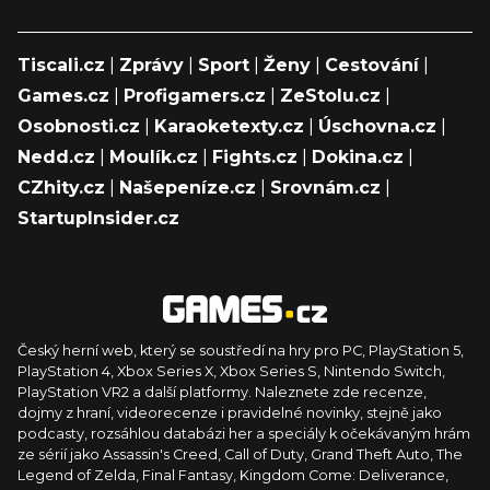
Tiscali.cz
|
Zprávy
|
Sport
|
Ženy
|
Cestování
|
Games.cz
|
Profigamers.cz
|
ZeStolu.cz
|
Osobnosti.cz
|
Karaoketexty.cz
|
Úschovna.cz
|
Nedd.cz
|
Moulík.cz
|
Fights.cz
|
Dokina.cz
|
CZhity.cz
|
Našepeníze.cz
|
Srovnám.cz
|
StartupInsider.cz
Český herní web, který se soustředí na hry pro PC, PlayStation 5,
PlayStation 4, Xbox Series X, Xbox Series S, Nintendo Switch,
PlayStation VR2 a další platformy. Naleznete zde recenze,
dojmy z hraní, videorecenze i pravidelné novinky, stejně jako
podcasty, rozsáhlou databázi her a speciály k očekávaným hrám
ze sérií jako Assassin's Creed, Call of Duty, Grand Theft Auto, The
Legend of Zelda, Final Fantasy, Kingdom Come: Deliverance,