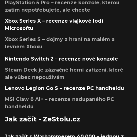
PlayStation 5 Pro – recenze konzole, kterou
zatím nepotřebujete, ale chcete
Xbox Series X – recenze vlajkové lodi
Microsoftu
Xbox Series S – dojmy z hraní na malém a
levném Xboxu
Nintendo Switch 2 – recenze nové konzole
Steam Deck je zázračné herní zařízení, které
ale vůbec nepoužívám
Lenovo Legion Go S – recenze PC handheldu
MSI Claw 8 AI+ – recenze nadupaného PC
handheldu
Jak začít - ZeStolu.cz
Jak začít s Warhammerem 40,000 – jednou z