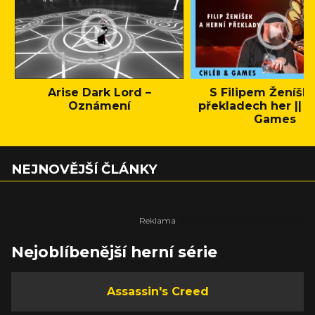
Arise Dark Lord –
S Filipem Ženíšk
Oznámení
překladech her || C
Games
NEJNOVĚJŠÍ ČLÁNKY
Nejoblíbenější herní série
Assassin's Creed