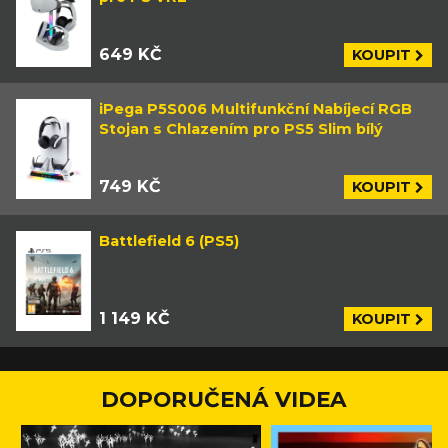
649 KČ
KOUPIT
iPega P5S006 Multifunkční Nabíjecí RGB
Stojan s Chlazením pro PS5 Slim bílý
749 KČ
KOUPIT
Battlefield 6 (PS5)
1 149 KČ
KOUPIT
DOPORUČENÁ VIDEA