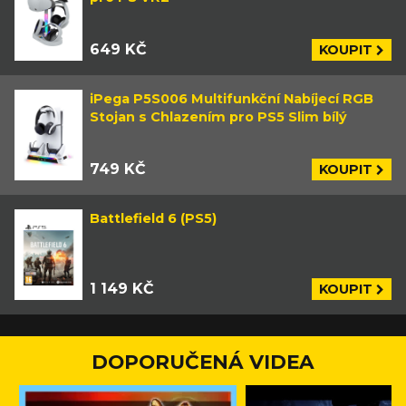
649 KČ
KOUPIT
iPega P5S006 Multifunkční Nabíjecí RGB
Stojan s Chlazením pro PS5 Slim bílý
749 KČ
KOUPIT
Battlefield 6 (PS5)
1 149 KČ
KOUPIT
DOPORUČENÁ VIDEA