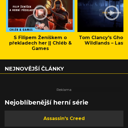
S Filipem Ženíškem o
Tom Clancy's Ghos
překladech her || Chléb &
Wildlands – Last 
Games
NEJNOVĚJŠÍ ČLÁNKY
Nejoblíbenější herní série
Assassin's Creed