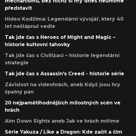
mechanismů, bez nichž si hry dnes neumíme
představit
Hideo Kodžima: Legendární vývojář, který 40
let nešlápnul vedle
Tak jde čas s Heroes of Might and Magic –
historie kultovní tahovky
Tak jde čas s Civilizací – historie legendární
strategie
Tak jde čas s Assassin's Creed - historie série
Závislost na videohrách, aneb Když jsou hry
špatný pán
20 nejpamětihodnějších milostných scén ve
hrách
Aim Down Sights aneb Jak ve hrách míříme
Série Yakuza / Like a Dragon: Kde začít a čím