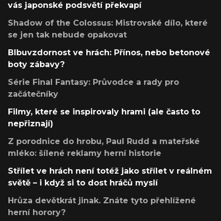
vás japonské podsvětí překvapí
Shadow of the Colossus: Mistrovské dílo, které
se jen tak nebude opakovat
Blbuvzdornost ve hrách: Přínos, nebo betonové
boty zábavy?
Série Final Fantasy: Průvodce a rady pro
začátečníky
Filmy, které se inspirovaly hrami (ale často to
nepřiznají)
Z porodnice do hrobu, Paul Rudd a mateřské
mléko: šílené reklamy herní historie
Střílet ve hrách není totéž jako střílet v reálném
světě – i když si to dost hráčů myslí
Hrůza devětkrát jinak. Znáte tyto přehlížené
herní horory?