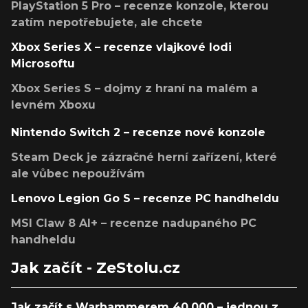
PlayStation 5 Pro – recenze konzole, kterou
zatím nepotřebujete, ale chcete
Xbox Series X – recenze vlajkové lodi
Microsoftu
Xbox Series S – dojmy z hraní na malém a
levném Xboxu
Nintendo Switch 2 – recenze nové konzole
Steam Deck je zázračné herní zařízení, které
ale vůbec nepoužívám
Lenovo Legion Go S – recenze PC handheldu
MSI Claw 8 AI+ – recenze nadupaného PC
handheldu
Jak začít - ZeStolu.cz
Jak začít s Warhammerem 40,000 – jednou z