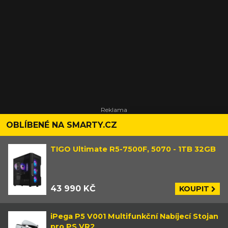
OBLÍBENÉ NA SMARTY.CZ
TIGO Ultimate R5-7500F, 5070 - 1TB 32GB
43 990 KČ
KOUPIT
iPega P5 V001 Multifunkční Nabíjecí Stojan
pro PS VR2