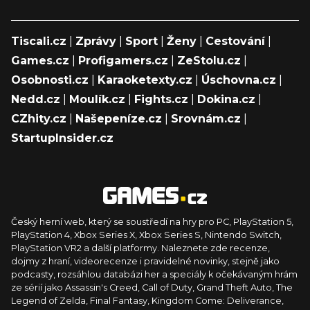
Tiscali.cz
|
Zprávy
|
Sport
|
Ženy
|
Cestování
|
Games.cz
|
Profigamers.cz
|
ZeStolu.cz
|
Osobnosti.cz
|
Karaoketexty.cz
|
Úschovna.cz
|
Nedd.cz
|
Moulík.cz
|
Fights.cz
|
Dokina.cz
|
CZhity.cz
|
Našepeníze.cz
|
Srovnám.cz
|
StartupInsider.cz
Český herní web, který se soustředí na hry pro PC, PlayStation 5,
PlayStation 4, Xbox Series X, Xbox Series S, Nintendo Switch,
PlayStation VR2 a další platformy. Naleznete zde recenze,
dojmy z hraní, videorecenze i pravidelné novinky, stejně jako
podcasty, rozsáhlou databázi her a speciály k očekávaným hrám
ze sérií jako Assassin's Creed, Call of Duty, Grand Theft Auto, The
Legend of Zelda, Final Fantasy, Kingdom Come: Deliverance,