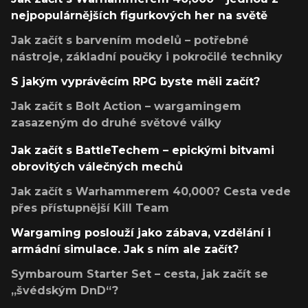
nejpopulárnějších figurkových her na světě
Jak začít s barvením modelů – potřebné
nástroje, základní poučky i pokročilé techniky
S jakým vyprávěcím RPG byste měli začít?
Jak začít s Bolt Action – wargamingem
zasazeným do druhé světové války
Jak začít s BattleTechem – epickými bitvami
obrovitých válečných mechů
Jak začít s Warhammerem 40,000? Cesta vede
přes přístupnější Kill Team
Wargaming poslouží jako zábava, vzdělání i
armádní simulace. Jak s ním ale začít?
Symbaroum Starter Set – cesta, jak začít se
„švédským DnD“?