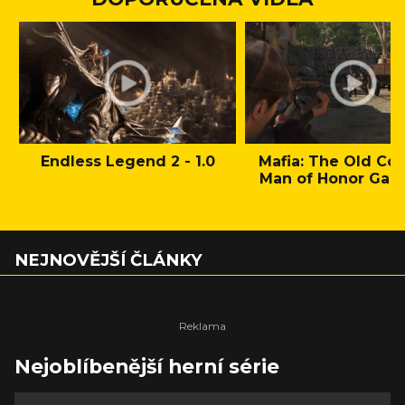
Endless Legend 2 - 1.0
Mafia: The Old Cou
Man of Honor Gam
NEJNOVĚJŠÍ ČLÁNKY
Nejoblíbenější herní série