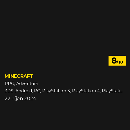
8
/10
MINECRAFT
RPG, Adventura
3DS, Android, PC, PlayStation 3, PlayStation 4, PlayStation 5, Switch, Switch 2, VITA, Wii U, Xbox 360, Xbox One, Xbox Series, iOS
22. říjen 2024