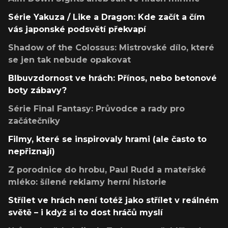
Série Yakuza / Like a Dragon: Kde začít a čím
vás japonské podsvětí překvapí
Shadow of the Colossus: Mistrovské dílo, které
se jen tak nebude opakovat
Blbuvzdornost ve hrách: Přínos, nebo betonové
boty zábavy?
Série Final Fantasy: Průvodce a rady pro
začátečníky
Filmy, které se inspirovaly hrami (ale často to
nepřiznají)
Z porodnice do hrobu, Paul Rudd a mateřské
mléko: šílené reklamy herní historie
Střílet ve hrách není totéž jako střílet v reálném
světě – i když si to dost hráčů myslí