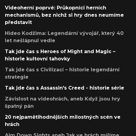
Videoherní poprvé: Průkopníci herních
mechanismů, bez nichž si hry dnes neumíme
představit
Hideo Kodžima: Legendární vývojář, který 40
let nešlápnul vedle
Tak jde čas s Heroes of Might and Magic –
historie kultovní tahovky
Tak jde čas s Civilizací – historie legendární
strategie
Tak jde čas s Assassin's Creed - historie série
Závislost na videohrách, aneb Když jsou hry
špatný pán
20 nejpamětihodnějších milostných scén ve
hrách
Aim Down Sights aneb Jak ve hrách míříme