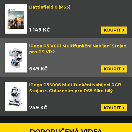
Battlefield 6 (PS5)
1 149 KČ
KOUPIT
iPega P5 V001 Multifunkční Nabíjecí Stojan
pro PS VR2
649 KČ
KOUPIT
iPega P5S006 Multifunkční Nabíjecí RGB
Stojan s Chlazením pro PS5 Slim bílý
749 KČ
KOUPIT
DOPORUČENÁ VIDEA