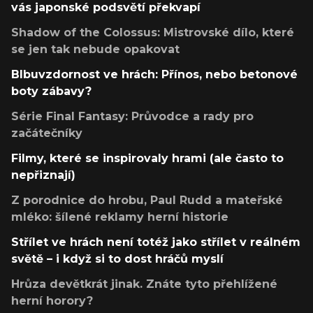
vás japonské podsvětí překvapí
Shadow of the Colossus: Mistrovské dílo, které
se jen tak nebude opakovat
Blbuvzdornost ve hrách: Přínos, nebo betonové
boty zábavy?
Série Final Fantasy: Průvodce a rady pro
začátečníky
Filmy, které se inspirovaly hrami (ale často to
nepřiznají)
Z porodnice do hrobu, Paul Rudd a mateřské
mléko: šílené reklamy herní historie
Střílet ve hrách není totéž jako střílet v reálném
světě – i když si to dost hráčů myslí
Hrůza devětkrát jinak. Znáte tyto přehlížené
herní horory?