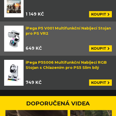
1 149 KČ
KOUPIT
iPega P5 V001 Multifunkční Nabíjecí Stojan
pro PS VR2
649 KČ
KOUPIT
iPega P5S006 Multifunkční Nabíjecí RGB
Stojan s Chlazením pro PS5 Slim bílý
749 KČ
KOUPIT
DOPORUČENÁ VIDEA