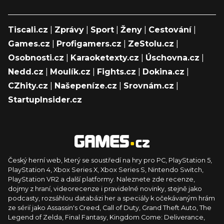
Tiscali.cz
|
Zprávy
|
Sport
|
Ženy
|
Cestování
|
Games.cz
|
Profigamers.cz
|
ZeStolu.cz
|
Osobnosti.cz
|
Karaoketexty.cz
|
Úschovna.cz
|
Nedd.cz
|
Moulík.cz
|
Fights.cz
|
Dokina.cz
|
CZhity.cz
|
Našepeníze.cz
|
Srovnám.cz
|
StartupInsider.cz
Český herní web, který se soustředí na hry pro PC, PlayStation 5,
PlayStation 4, Xbox Series X, Xbox Series S, Nintendo Switch,
PlayStation VR2 a další platformy. Naleznete zde recenze,
dojmy z hraní, videorecenze i pravidelné novinky, stejně jako
podcasty, rozsáhlou databázi her a speciály k očekávaným hrám
ze sérií jako Assassin's Creed, Call of Duty, Grand Theft Auto, The
Legend of Zelda, Final Fantasy, Kingdom Come: Deliverance,