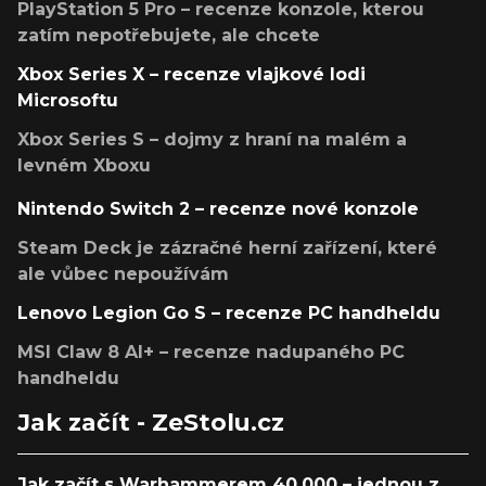
PlayStation 5 Pro – recenze konzole, kterou
zatím nepotřebujete, ale chcete
Xbox Series X – recenze vlajkové lodi
Microsoftu
Xbox Series S – dojmy z hraní na malém a
levném Xboxu
Nintendo Switch 2 – recenze nové konzole
Steam Deck je zázračné herní zařízení, které
ale vůbec nepoužívám
Lenovo Legion Go S – recenze PC handheldu
MSI Claw 8 AI+ – recenze nadupaného PC
handheldu
Jak začít - ZeStolu.cz
Jak začít s Warhammerem 40,000 – jednou z