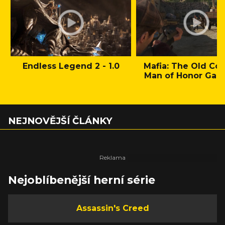
Endless Legend 2 - 1.0
Mafia: The Old Cou
Man of Honor Gam
NEJNOVĚJŠÍ ČLÁNKY
Nejoblíbenější herní série
Assassin's Creed