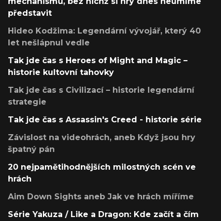
mechanismů, bez nichž si hry dnes neumíme
představit
Hideo Kodžima: Legendární vývojář, který 40
let nešlápnul vedle
Tak jde čas s Heroes of Might and Magic –
historie kultovní tahovky
Tak jde čas s Civilizací – historie legendární
strategie
Tak jde čas s Assassin's Creed - historie série
Závislost na videohrách, aneb Když jsou hry
špatný pán
20 nejpamětihodnějších milostných scén ve
hrách
Aim Down Sights aneb Jak ve hrách míříme
Série Yakuza / Like a Dragon: Kde začít a čím