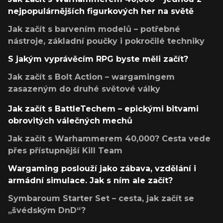
nejpopulárnějších figurkových her na světě
Jak začít s barvením modelů – potřebné
nástroje, základní poučky i pokročilé techniky
S jakým vyprávěcím RPG byste měli začít?
Jak začít s Bolt Action – wargamingem
zasazeným do druhé světové války
Jak začít s BattleTechem – epickými bitvami
obrovitých válečných mechů
Jak začít s Warhammerem 40,000? Cesta vede
přes přístupnější Kill Team
Wargaming poslouží jako zábava, vzdělání i
armádní simulace. Jak s ním ale začít?
Symbaroum Starter Set – cesta, jak začít se
„švédským DnD“?