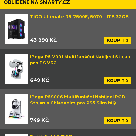
OBLÍBENÉ NA SMARTY.CZ
TIGO Ultimate R5-7500F, 5070 - 1TB 32GB
43 990 KČ
KOUPIT
iPega P5 V001 Multifunkční Nabíjecí Stojan
pro PS VR2
649 KČ
KOUPIT
iPega P5S006 Multifunkční Nabíjecí RGB
Stojan s Chlazením pro PS5 Slim bílý
749 KČ
KOUPIT