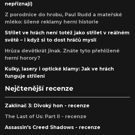
nepřiznají)
Z porodnice do hrobu, Paul Rudd a mateřské
mléko: šílené reklamy herní historie
Střílet ve hrách není totéž jako střílet v reálném
světě – i když si to dost hráčů myslí
Hrůza devětkrát jinak. Znáte tyto přehlížené
herní horory?
Kulky, lasery i optické klamy: Jak ve hrách
funguje střílení
Nejčtenější recenze
Zaklínač 3: Divoký hon - recenze
The Last of Us: Part II - recenze
Assassin's Creed Shadows - recenze