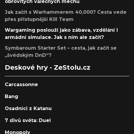
obrovitých válečných mechů
Jak začít s Warhammerem 40,000? Cesta vede
přes přístupnější Kill Team
Wargaming poslouží jako zábava, vzdělání i
armádní simulace. Jak s ním ale začít?
Symbaroum Starter Set – cesta, jak začít se
„švédským DnD“?
Deskové hry - ZeStolu.cz
Carcassonne
Bang
Osadníci z Katanu
7 divů světa: Duel
Monopoly