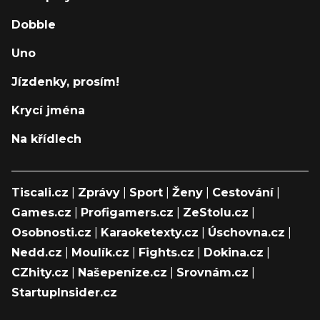
Dobble
Uno
Jízdenky, prosím!
Krycí jména
Na křídlech
Tiscali.cz
|
Zprávy
|
Sport
|
Ženy
|
Cestování
|
Games.cz
|
Profigamers.cz
|
ZeStolu.cz
|
Osobnosti.cz
|
Karaoketexty.cz
|
Úschovna.cz
|
Nedd.cz
|
Moulík.cz
|
Fights.cz
|
Dokina.cz
|
CZhity.cz
|
Našepeníze.cz
|
Srovnám.cz
|
StartupInsider.cz