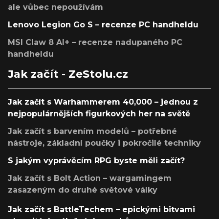
ale vůbec nepoužívám
Lenovo Legion Go S – recenze PC handheldu
MSI Claw 8 AI+ – recenze nadupaného PC
handheldu
Jak začít - ZeStolu.cz
Jak začít s Warhammerem 40,000 – jednou z
nejpopulárnějších figurkových her na světě
Jak začít s barvením modelů – potřebné
nástroje, základní poučky i pokročilé techniky
S jakým vyprávěcím RPG byste měli začít?
Jak začít s Bolt Action – wargamingem
zasazeným do druhé světové války
Jak začít s BattleTechem – epickými bitvami