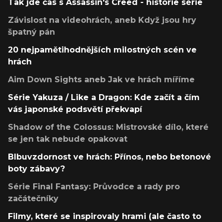
Tak jde čas s Assassin's Creed - historie série
Závislost na videohrách, aneb Když jsou hry
špatný pán
20 nejpamětihodnějších milostných scén ve
hrách
Aim Down Sights aneb Jak ve hrách míříme
Série Yakuza / Like a Dragon: Kde začít a čím
vás japonské podsvětí překvapí
Shadow of the Colossus: Mistrovské dílo, které
se jen tak nebude opakovat
Blbuvzdornost ve hrách: Přínos, nebo betonové
boty zábavy?
Série Final Fantasy: Průvodce a rady pro
začátečníky
Filmy, které se inspirovaly hrami (ale často to