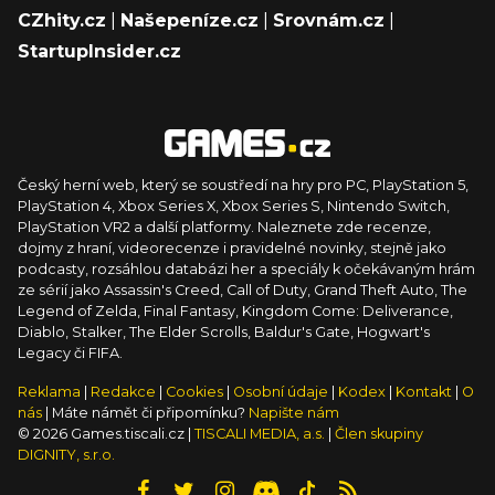
CZhity.cz
|
Našepeníze.cz
|
Srovnám.cz
|
StartupInsider.cz
Český herní web, který se soustředí na hry pro PC, PlayStation 5,
PlayStation 4, Xbox Series X, Xbox Series S, Nintendo Switch,
PlayStation VR2 a další platformy. Naleznete zde recenze,
dojmy z hraní, videorecenze i pravidelné novinky, stejně jako
podcasty, rozsáhlou databázi her a speciály k očekávaným hrám
ze sérií jako Assassin's Creed, Call of Duty, Grand Theft Auto, The
Legend of Zelda, Final Fantasy, Kingdom Come: Deliverance,
Diablo, Stalker, The Elder Scrolls, Baldur's Gate, Hogwart's
Legacy či FIFA.
Reklama
|
Redakce
|
Cookies
|
Osobní údaje
|
Kodex
|
Kontakt
|
O
nás
| Máte námět či připomínku?
Napište nám
© 2026 Games.tiscali.cz |
TISCALI MEDIA, a.s.
|
Člen skupiny
DIGNITY, s.r.o.