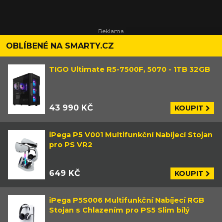
OBLÍBENÉ NA SMARTY.CZ
TIGO Ultimate R5-7500F, 5070 - 1TB 32GB
43 990 KČ
KOUPIT
iPega P5 V001 Multifunkční Nabíjecí Stojan
pro PS VR2
649 KČ
KOUPIT
iPega P5S006 Multifunkční Nabíjecí RGB
Stojan s Chlazením pro PS5 Slim bílý