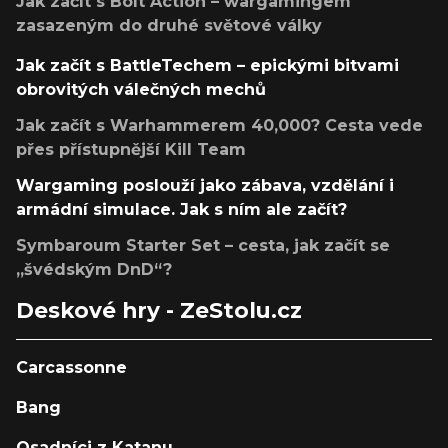
Jak začít s Bolt Action – wargamingem
zasazeným do druhé světové války
Jak začít s BattleTechem – epickými bitvami
obrovitých válečných mechů
Jak začít s Warhammerem 40,000? Cesta vede
přes přístupnější Kill Team
Wargaming poslouží jako zábava, vzdělání i
armádní simulace. Jak s ním ale začít?
Symbaroum Starter Set – cesta, jak začít se
„švédským DnD“?
Deskové hry - ZeStolu.cz
Carcassonne
Bang
Osadníci z Katanu