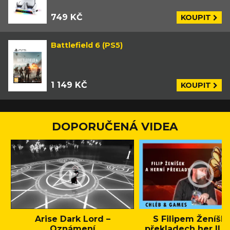
749 KČ
KOUPIT
Battlefield 6 (PS5)
1 149 KČ
KOUPIT
DOPORUČENÁ VIDEA
Arise Dark Lord –
S Filipem Ženíšk
Oznámení
překladech her || C