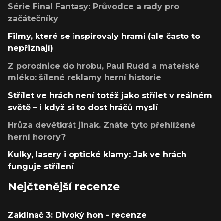
Série Final Fantasy: Průvodce a rady pro
začátečníky
Filmy, které se inspirovaly hrami (ale často to
nepřiznají)
Z porodnice do hrobu, Paul Rudd a mateřské
mléko: šílené reklamy herní historie
Střílet ve hrách není totéž jako střílet v reálném
světě – i když si to dost hráčů myslí
Hrůza devětkrát jinak. Znáte tyto přehlížené
herní horory?
Kulky, lasery i optické klamy: Jak ve hrách
funguje střílení
Nejčtenější recenze
Zaklínač 3: Divoký hon - recenze