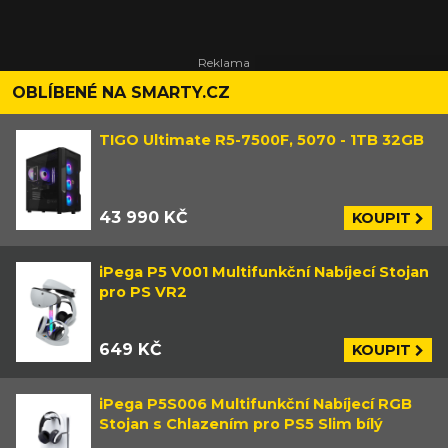
OBLÍBENÉ NA SMARTY.CZ
TIGO Ultimate R5-7500F, 5070 - 1TB 32GB
43 990 KČ
KOUPIT
iPega P5 V001 Multifunkční Nabíjecí Stojan
pro PS VR2
649 KČ
KOUPIT
iPega P5S006 Multifunkční Nabíjecí RGB
Stojan s Chlazením pro PS5 Slim bílý