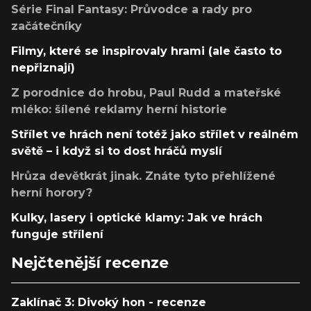
Série Final Fantasy: Průvodce a rady pro
začátečníky
Filmy, které se inspirovaly hrami (ale často to
nepřiznají)
Z porodnice do hrobu, Paul Rudd a mateřské
mléko: šílené reklamy herní historie
Střílet ve hrách není totéž jako střílet v reálném
světě – i když si to dost hráčů myslí
Hrůza devětkrát jinak. Znáte tyto přehlížené
herní horory?
Kulky, lasery i optické klamy: Jak ve hrách
funguje střílení
Nejčtenější recenze
Zaklínač 3: Divoký hon - recenze