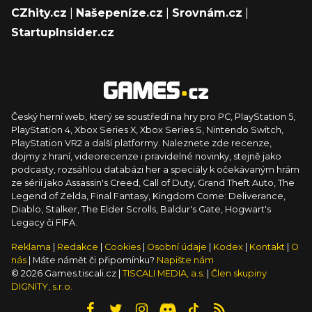
CZhity.cz
|
Našepeníze.cz
|
Srovnám.cz
|
StartupInsider.cz
Český herní web, který se soustředí na hry pro PC, PlayStation 5,
PlayStation 4, Xbox Series X, Xbox Series S, Nintendo Switch,
PlayStation VR2 a další platformy. Naleznete zde recenze,
dojmy z hraní, videorecenze i pravidelné novinky, stejně jako
podcasty, rozsáhlou databázi her a speciály k očekávaným hrám
ze sérií jako Assassin's Creed, Call of Duty, Grand Theft Auto, The
Legend of Zelda, Final Fantasy, Kingdom Come: Deliverance,
Diablo, Stalker, The Elder Scrolls, Baldur's Gate, Hogwart's
Legacy či FIFA.
Reklama
|
Redakce
|
Cookies
|
Osobní údaje
|
Kodex
|
Kontakt
|
O
nás
| Máte námět či připomínku?
Napište nám
© 2026 Games.tiscali.cz |
TISCALI MEDIA, a.s.
|
Člen skupiny
DIGNITY, s.r.o.