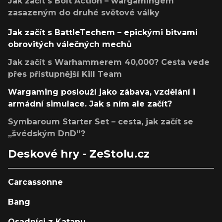
Jak začít s Bolt Action – wargamingem
zasazeným do druhé světové války
Jak začít s BattleTechem – epickými bitvami
obrovitých válečných mechů
Jak začít s Warhammerem 40,000? Cesta vede
přes přístupnější Kill Team
Wargaming poslouží jako zábava, vzdělání i
armádní simulace. Jak s ním ale začít?
Symbaroum Starter Set – cesta, jak začít se
„švédským DnD“?
Deskové hry - ZeStolu.cz
Carcassonne
Bang
Osadníci z Katanu