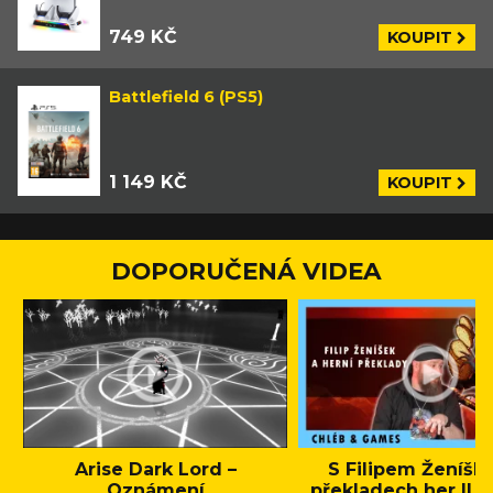
749 KČ
KOUPIT
Battlefield 6 (PS5)
1 149 KČ
KOUPIT
DOPORUČENÁ VIDEA
Arise Dark Lord –
S Filipem Ženíšk
Oznámení
překladech her || C