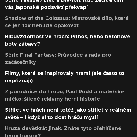
vás japonské podsvětí překvapí
Shadow of the Colossus: Mistrovské dílo, které
se jen tak nebude opakovat
Blbuvzdornost ve hrách: Přínos, nebo betonové
boty zábavy?
Série Final Fantasy: Průvodce a rady pro
začátečníky
Filmy, které se inspirovaly hrami (ale často to
nepřiznají)
Z porodnice do hrobu, Paul Rudd a mateřské
mléko: šílené reklamy herní historie
Střílet ve hrách není totéž jako střílet v reálném
světě – i když si to dost hráčů myslí
Hrůza devětkrát jinak. Znáte tyto přehlížené
herní horory?