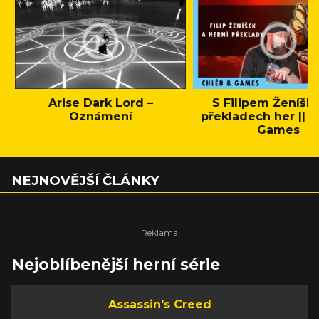
Arise Dark Lord –
S Filipem Ženíšk
Oznámení
překladech her || C
Games
NEJNOVĚJŠÍ ČLÁNKY
Nejoblíbenější herní série
Assassin's Creed