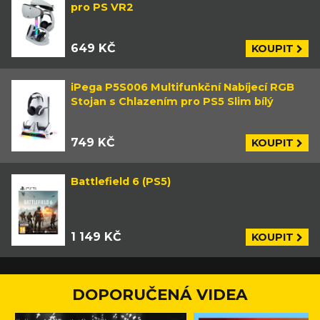
pro PS VR2
649 KČ
KOUPIT
iPega P5S006 Multifunkční Nabíjecí RGB
Stojan s Chlazením pro PS5 Slim bílý
749 KČ
KOUPIT
Battlefield 6 (PS5)
1 149 KČ
KOUPIT
DOPORUČENÁ VIDEA