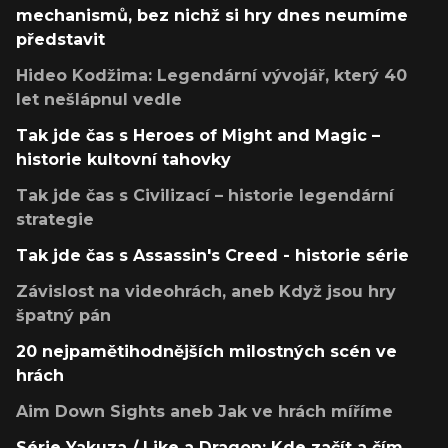
mechanismů, bez nichž si hry dnes neumíme
představit
Hideo Kodžima: Legendární vývojář, který 40
let nešlápnul vedle
Tak jde čas s Heroes of Might and Magic –
historie kultovní tahovky
Tak jde čas s Civilizací – historie legendární
strategie
Tak jde čas s Assassin's Creed - historie série
Závislost na videohrách, aneb Když jsou hry
špatný pán
20 nejpamětihodnějších milostných scén ve
hrách
Aim Down Sights aneb Jak ve hrách míříme
Série Yakuza / Like a Dragon: Kde začít a čím