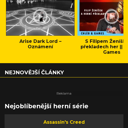
Arise Dark Lord –
S Filipem Ženíšk
Oznámení
překladech her || C
Games
NEJNOVĚJŠÍ ČLÁNKY
Nejoblíbenější herní série
Assassin's Creed