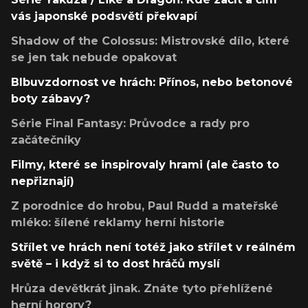
vás japonské podsvětí překvapí
Shadow of the Colossus: Mistrovské dílo, které
se jen tak nebude opakovat
Blbuvzdornost ve hrách: Přínos, nebo betonové
boty zábavy?
Série Final Fantasy: Průvodce a rady pro
začátečníky
Filmy, které se inspirovaly hrami (ale často to
nepřiznají)
Z porodnice do hrobu, Paul Rudd a mateřské
mléko: šílené reklamy herní historie
Střílet ve hrách není totéž jako střílet v reálném
světě – i když si to dost hráčů myslí
Hrůza devětkrát jinak. Znáte tyto přehlížené
herní horory?