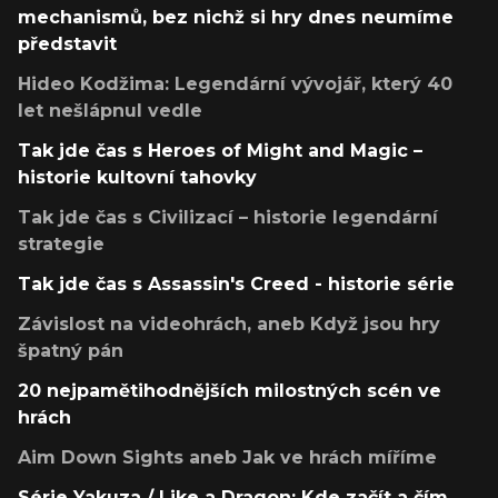
mechanismů, bez nichž si hry dnes neumíme
představit
Hideo Kodžima: Legendární vývojář, který 40
let nešlápnul vedle
Tak jde čas s Heroes of Might and Magic –
historie kultovní tahovky
Tak jde čas s Civilizací – historie legendární
strategie
Tak jde čas s Assassin's Creed - historie série
Závislost na videohrách, aneb Když jsou hry
špatný pán
20 nejpamětihodnějších milostných scén ve
hrách
Aim Down Sights aneb Jak ve hrách míříme
Série Yakuza / Like a Dragon: Kde začít a čím