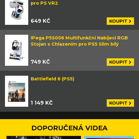
pro PS VR2
649 KČ
KOUPIT
iPega P5S006 Multifunkční Nabíjecí RGB
Stojan s Chlazením pro PS5 Slim bílý
749 KČ
KOUPIT
Battlefield 6 (PS5)
1 149 KČ
KOUPIT
DOPORUČENÁ VIDEA