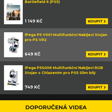
Battlefield 6 (PS5)
1 149 KČ
KOUPIT
iPega P5 V001 Multifunkční Nabíjecí Stojan
pro PS VR2
649 KČ
KOUPIT
iPega P5S006 Multifunkční Nabíjecí RGB
Stojan s Chlazením pro PS5 Slim bílý
749 KČ
KOUPIT
DOPORUČENÁ VIDEA