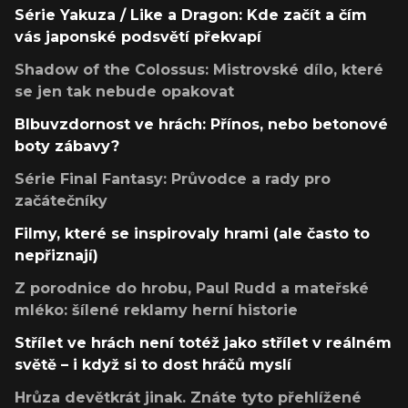
Série Yakuza / Like a Dragon: Kde začít a čím
vás japonské podsvětí překvapí
Shadow of the Colossus: Mistrovské dílo, které
se jen tak nebude opakovat
Blbuvzdornost ve hrách: Přínos, nebo betonové
boty zábavy?
Série Final Fantasy: Průvodce a rady pro
začátečníky
Filmy, které se inspirovaly hrami (ale často to
nepřiznají)
Z porodnice do hrobu, Paul Rudd a mateřské
mléko: šílené reklamy herní historie
Střílet ve hrách není totéž jako střílet v reálném
světě – i když si to dost hráčů myslí
Hrůza devětkrát jinak. Znáte tyto přehlížené