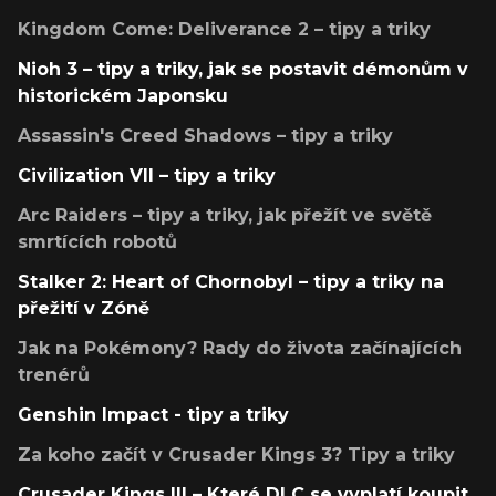
Kingdom Come: Deliverance 2 – tipy a triky
Nioh 3 – tipy a triky, jak se postavit démonům v
historickém Japonsku
Assassin's Creed Shadows – tipy a triky
Civilization VII – tipy a triky
Arc Raiders – tipy a triky, jak přežít ve světě
smrtících robotů
Stalker 2: Heart of Chornobyl – tipy a triky na
přežití v Zóně
Jak na Pokémony? Rady do života začínajících
trenérů
Genshin Impact - tipy a triky
Za koho začít v Crusader Kings 3? Tipy a triky
Crusader Kings III – Které DLC se vyplatí koupit,