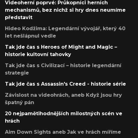
Videoherní poprvé: Průkopníci herních
mechanismů, bez nichž si hry dnes neumíme
představit
Hideo Kodžima: Legendární vývojář, který 40
let nešlápnul vedle
Tak jde čas s Heroes of Might and Magic –
historie kultovní tahovky
Tak jde čas s Civilizací – historie legendární
strategie
Tak jde čas s Assassin's Creed - historie série
Závislost na videohrách, aneb Když jsou hry
špatný pán
20 nejpamětihodnějších milostných scén ve
hrách
Aim Down Sights aneb Jak ve hrách míříme