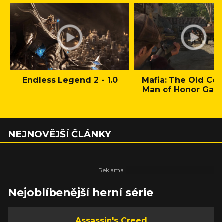
Endless Legend 2 - 1.0
Mafia: The Old Cou
Man of Honor Gam
NEJNOVĚJŠÍ ČLÁNKY
Nejoblíbenější herní série
Assassin's Creed