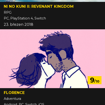
NI NO KUNI II: REVENANT KINGDOM
RPG
PC, PlayStation 4, Switch
23. březen 2018
9
/10
FLORENCE
Adventura
Android, PC, Switch, iOS