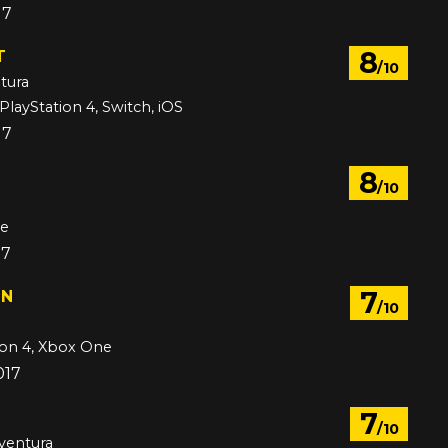
17
8
T
/10
tura
PlayStation 4, Switch, iOS
17
8
/10
ne
17
7
ON
/10
ion 4, Xbox One
017
7
/10
dventura