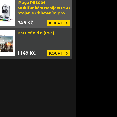
iPega P5S006
Multifunkční Nabíjecí RGB
Stojan s Chlazením pro
PS5 Slim bílý
749 KČ
KOUPIT
Battlefield 6 (PS5)
1 149 KČ
KOUPIT