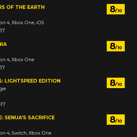
8
RS OF THE EARTH
/10
ion 4, Xbox One, iOS
017
8
NIA
/10
ion 4, Xbox One
017
8
: LIGHTSPEED EDITION
/10
gie
017
8
: SENUA’S SACRIFICE
/10
ion 4, Switch, Xbox One