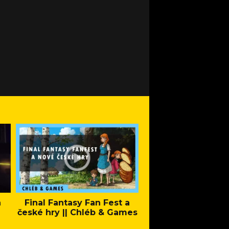
a
Final Fantasy Fan Fest a
Company of Heroes 
české hry || Chléb & Games
Stand - Trail