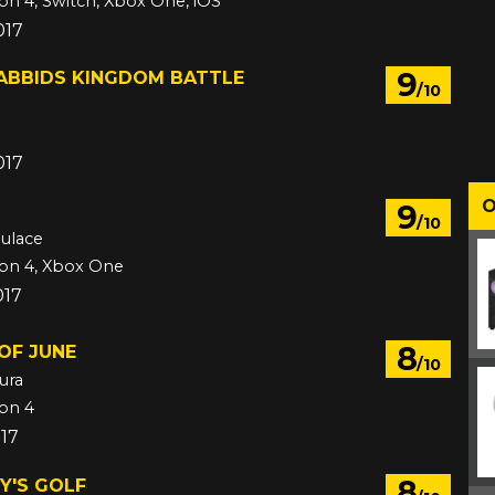
ion 4, Switch, Xbox One, iOS
017
9
RABBIDS KINGDOM BATTLE
/10
017
O
9
/10
mulace
ion 4, Xbox One
017
8
OF JUNE
/10
ura
ion 4
017
8
Y'S GOLF