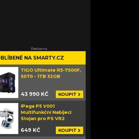
BLÍBENÉ NA SMARTY.CZ
TIGO Ultimate R5-7500F,
5070 - 1TB 32GB
43 990 KČ
KOUPIT
iPega P5 V001
Multifunkční Nabíjecí
Stojan pro PS VR2
649 KČ
KOUPIT