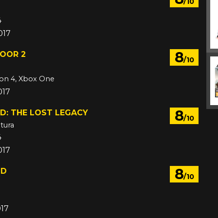
/10
4
017
8
LOOR 2
/10
ion 4, Xbox One
017
8
D: THE LOST LEGACY
/10
tura
4
017
8
OD
/10
017