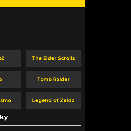
ač
The Elder Scrolls
o
Tomb Raider
ismo
Legend of Zelda
nky