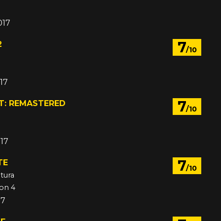
017
7
2
/10
017
7
T: REMASTERED
/10
017
7
TE
/10
tura
ion 4
17