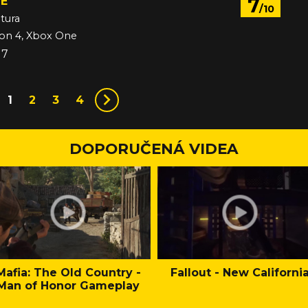
7
E
/10
tura
ion 4, Xbox One
17
1
2
3
4
DOPORUČENÁ VIDEA
Mafia: The Old Country -
Fallout - New Californi
Man of Honor Gameplay