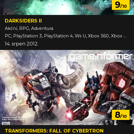
9
/10
DARKSIDERS II
Akční, RPG, Adventura
PC, PlayStation 3, PlayStation 4, Wii U, Xbox 360, Xbox One
14. srpen 2012
8
/10
TRANSFORMERS: FALL OF CYBERTRON