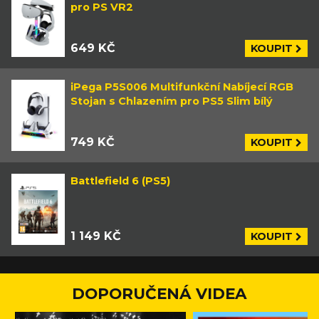
pro PS VR2
649 KČ
KOUPIT
iPega P5S006 Multifunkční Nabíjecí RGB
Stojan s Chlazením pro PS5 Slim bílý
749 KČ
KOUPIT
Battlefield 6 (PS5)
1 149 KČ
KOUPIT
DOPORUČENÁ VIDEA