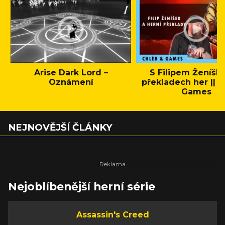
Arise Dark Lord –
S Filipem Ženíšk
Oznámení
překladech her || C
Games
NEJNOVĚJŠÍ ČLÁNKY
Nejoblíbenější herní série
Assassin's Creed