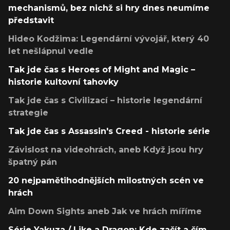
mechanismů, bez nichž si hry dnes neumíme
představit
Hideo Kodžima: Legendární vývojář, který 40
let nešlápnul vedle
Tak jde čas s Heroes of Might and Magic –
historie kultovní tahovky
Tak jde čas s Civilizací – historie legendární
strategie
Tak jde čas s Assassin's Creed - historie série
Závislost na videohrách, aneb Když jsou hry
špatný pán
20 nejpamětihodnějších milostných scén ve
hrách
Aim Down Sights aneb Jak ve hrách míříme
Série Yakuza / Like a Dragon: Kde začít a čím