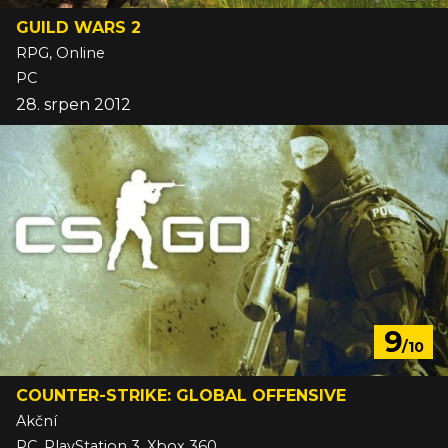
GUILD WARS 2
RPG, Online
PC
28. srpen 2012
9
/10
COUNTER-STRIKE: GLOBAL OFFENSIVE
Akční
PC, PlayStation 3, Xbox 360