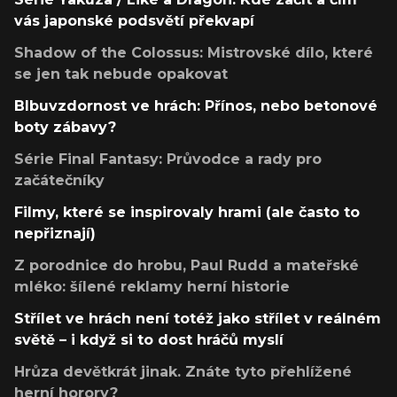
vás japonské podsvětí překvapí
Shadow of the Colossus: Mistrovské dílo, které
se jen tak nebude opakovat
Blbuvzdornost ve hrách: Přínos, nebo betonové
boty zábavy?
Série Final Fantasy: Průvodce a rady pro
začátečníky
Filmy, které se inspirovaly hrami (ale často to
nepřiznají)
Z porodnice do hrobu, Paul Rudd a mateřské
mléko: šílené reklamy herní historie
Střílet ve hrách není totéž jako střílet v reálném
světě – i když si to dost hráčů myslí
Hrůza devětkrát jinak. Znáte tyto přehlížené
herní horory?