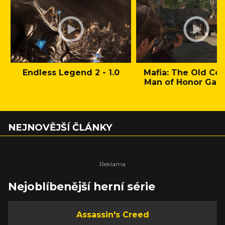
Endless Legend 2 - 1.0
Mafia: The Old Cou
Man of Honor Gam
NEJNOVĚJŠÍ ČLÁNKY
Nejoblíbenější herní série
Assassin's Creed