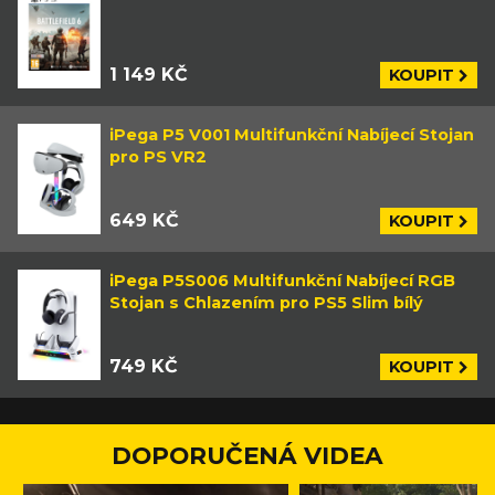
1 149 KČ
KOUPIT
iPega P5 V001 Multifunkční Nabíjecí Stojan
pro PS VR2
649 KČ
KOUPIT
iPega P5S006 Multifunkční Nabíjecí RGB
Stojan s Chlazením pro PS5 Slim bílý
749 KČ
KOUPIT
DOPORUČENÁ VIDEA