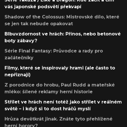
vás japonské podsvětí překvapí
Shadow of the Colossus: Mistrovské dílo, které
se jen tak nebude opakovat
Blbuvzdornost ve hrách: Přínos, nebo betonové
boty zábavy?
Série Final Fantasy: Průvodce a rady pro
začátečníky
Filmy, které se inspirovaly hrami (ale často to
nepřiznají)
Z porodnice do hrobu, Paul Rudd a mateřské
mléko: šílené reklamy herní historie
Střílet ve hrách není totéž jako střílet v reálném
světě – i když si to dost hráčů myslí
Hrůza devětkrát jinak. Znáte tyto přehlížené
herní horory?