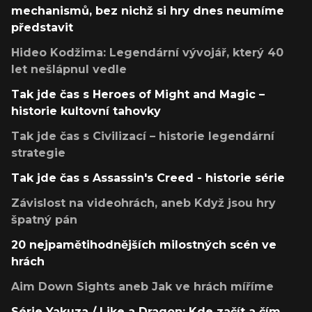
mechanismů, bez nichž si hry dnes neumíme
představit
Hideo Kodžima: Legendární vývojář, který 40
let nešlápnul vedle
Tak jde čas s Heroes of Might and Magic –
historie kultovní tahovky
Tak jde čas s Civilizací – historie legendární
strategie
Tak jde čas s Assassin's Creed - historie série
Závislost na videohrách, aneb Když jsou hry
špatný pán
20 nejpamětihodnějších milostných scén ve
hrách
Aim Down Sights aneb Jak ve hrách míříme
Série Yakuza / Like a Dragon: Kde začít a čím