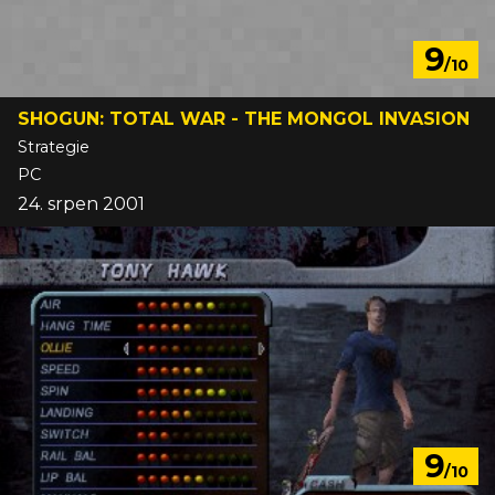
9
/10
SHOGUN: TOTAL WAR - THE MONGOL INVASION
Strategie
PC
24. srpen 2001
9
/10