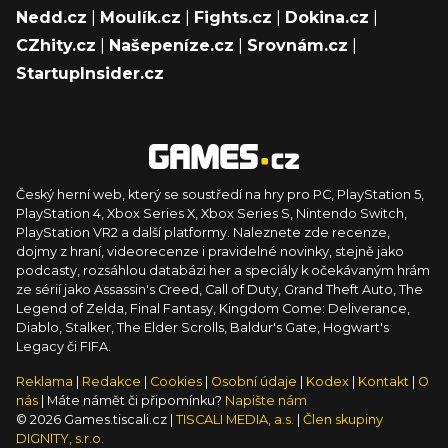
Nedd.cz
|
Moulík.cz
|
Fights.cz
|
Dokina.cz
|
CZhity.cz
|
Našepeníze.cz
|
Srovnám.cz
|
StartupInsider.cz
Český herní web, který se soustředí na hry pro PC, PlayStation 5,
PlayStation 4, Xbox Series X, Xbox Series S, Nintendo Switch,
PlayStation VR2 a další platformy. Naleznete zde recenze,
dojmy z hraní, videorecenze i pravidelné novinky, stejně jako
podcasty, rozsáhlou databázi her a speciály k očekávaným hrám
ze sérií jako Assassin's Creed, Call of Duty, Grand Theft Auto, The
Legend of Zelda, Final Fantasy, Kingdom Come: Deliverance,
Diablo, Stalker, The Elder Scrolls, Baldur's Gate, Hogwart's
Legacy či FIFA.
Reklama
|
Redakce
|
Cookies
|
Osobní údaje
|
Kodex
|
Kontakt
|
O
nás
| Máte námět či připomínku?
Napište nám
© 2026 Games.tiscali.cz |
TISCALI MEDIA, a.s.
|
Člen skupiny
DIGNITY, s.r.o.