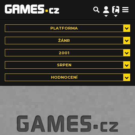
PLATFORMA
ŽÁNR
2001
SRPEN
HODNOCENÍ