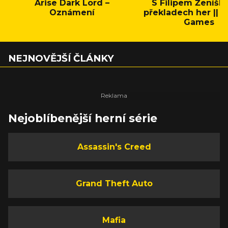
Arise Dark Lord –
S Filipem Ženíšk
Oznámení
překladech her || C
Games
NEJNOVĚJŠÍ ČLÁNKY
Nejoblíbenější herní série
Assassin's Creed
Grand Theft Auto
Mafia