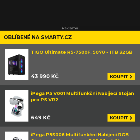
OBLÍBENÉ NA SMARTY.CZ
TIGO Ultimate R5-7500F, 5070 - 1TB 32GB
43 990 KČ
KOUPIT
iPega P5 V001 Multifunkční Nabíjecí Stojan
pro PS VR2
649 KČ
KOUPIT
iPega P5S006 Multifunkční Nabíjecí RGB