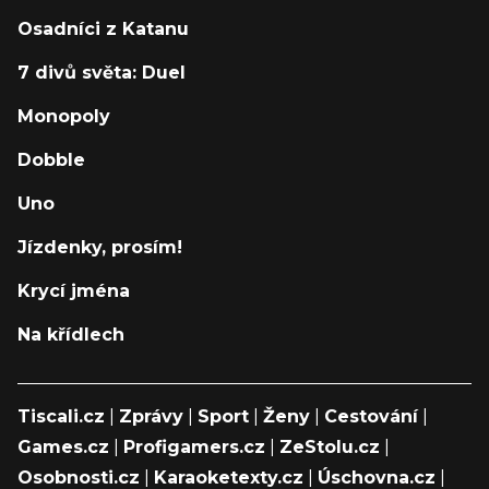
Osadníci z Katanu
7 divů světa: Duel
Monopoly
Dobble
Uno
Jízdenky, prosím!
Krycí jména
Na křídlech
Tiscali.cz
|
Zprávy
|
Sport
|
Ženy
|
Cestování
|
Games.cz
|
Profigamers.cz
|
ZeStolu.cz
|
Osobnosti.cz
|
Karaoketexty.cz
|
Úschovna.cz
|