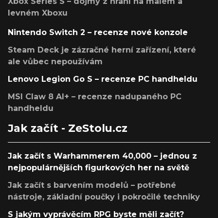
Xbox Series S – dojmy z hraní na malém a
levném Xboxu
Nintendo Switch 2 – recenze nové konzole
Steam Deck je zázračné herní zařízení, které
ale vůbec nepoužívám
Lenovo Legion Go S – recenze PC handheldu
MSI Claw 8 AI+ – recenze nadupaného PC
handheldu
Jak začít - ZeStolu.cz
Jak začít s Warhammerem 40,000 – jednou z
nejpopulárnějších figurkových her na světě
Jak začít s barvením modelů – potřebné
nástroje, základní poučky i pokročilé techniky
S jakým vyprávěcím RPG byste měli začít?