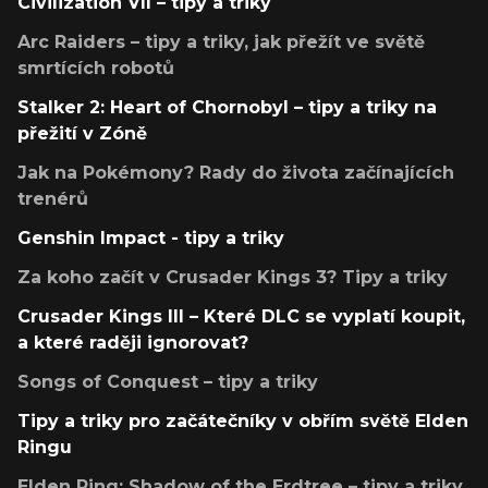
Civilization VII – tipy a triky
Arc Raiders – tipy a triky, jak přežít ve světě
smrtících robotů
Stalker 2: Heart of Chornobyl – tipy a triky na
přežití v Zóně
Jak na Pokémony? Rady do života začínajících
trenérů
Genshin Impact - tipy a triky
Za koho začít v Crusader Kings 3? Tipy a triky
Crusader Kings III – Které DLC se vyplatí koupit,
a které raději ignorovat?
Songs of Conquest – tipy a triky
Tipy a triky pro začátečníky v obřím světě Elden
Ringu
Elden Ring: Shadow of the Erdtree – tipy a triky