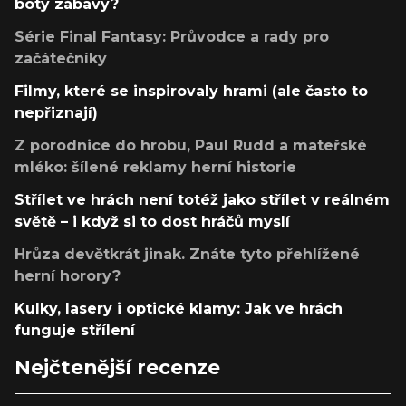
boty zábavy?
Série Final Fantasy: Průvodce a rady pro
začátečníky
Filmy, které se inspirovaly hrami (ale často to
nepřiznají)
Z porodnice do hrobu, Paul Rudd a mateřské
mléko: šílené reklamy herní historie
Střílet ve hrách není totéž jako střílet v reálném
světě – i když si to dost hráčů myslí
Hrůza devětkrát jinak. Znáte tyto přehlížené
herní horory?
Kulky, lasery i optické klamy: Jak ve hrách
funguje střílení
Nejčtenější recenze