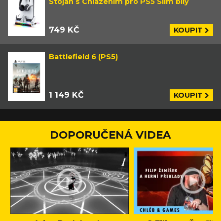
Stojan s Chlazením pro PS5 Slim bílý
749 KČ
KOUPIT
Battlefield 6 (PS5)
1 149 KČ
KOUPIT
DOPORUČENÁ VIDEA