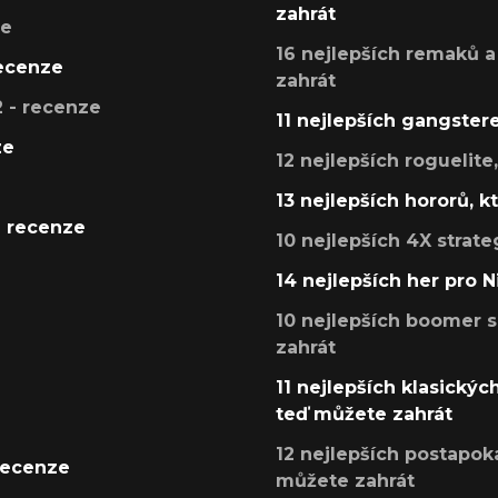
zahrát
ze
16 nejlepších remaků a
recenze
zahrát
 - recenze
11 nejlepších gangstere
ze
12 nejlepších roguelite
13 nejlepších hororů, k
- recenze
10 nejlepších 4X strate
14 nejlepších her pro 
10 nejlepších boomer s
zahrát
11 nejlepších klasickýc
teď můžete zahrát
12 nejlepších postapoka
recenze
můžete zahrát