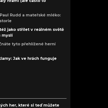
aly hrami (ale často to
 Paul Rudd a mateřské mléko:
storie
též jako střílet v reálném světě
ů myslí
Znáte tyto přehlížené herní
 klamy: Jak ve hrách funguje
ých her, které si teď můžete