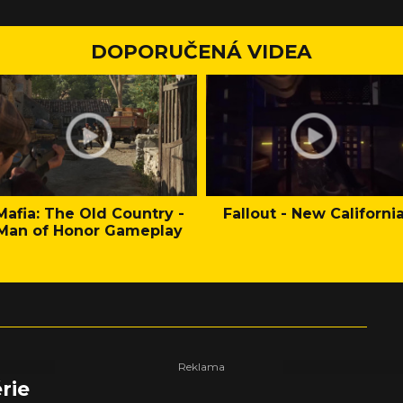
DOPORUČENÁ VIDEA
Mafia: The Old Country -
Fallout - New Californi
Man of Honor Gameplay
rie