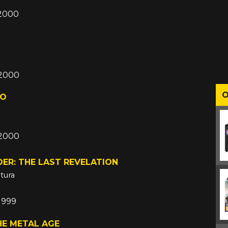
 2000
 2000
O
RO
 2000
ER: THE LAST REVELATION
tura
 1999
THE METAL AGE