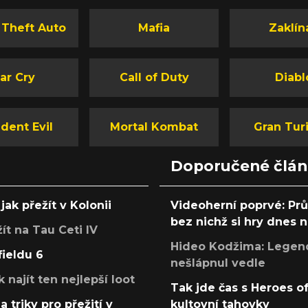
 Theft Auto
Mafia
Zaklín
ar Cry
Call of Duty
Diabl
dent Evil
Mortal Kombat
Gran Tur
Doporučené člá
jak přežít v Kolonii
Videoherní poprvé: Pr
bez nichž si hry dnes
žít na Tau Ceti IV
Hideo Kodžima: Legendá
fieldu 6
nešlápnul vedle
k najít ten nejlepší loot
Tak jde čas s Heroes o
a triky pro přežití v
kultovní tahovky