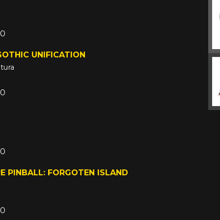
00
OTHIC UNIFICATION
tura
00
00
E PINBALL: FORGOTEN ISLAND
00