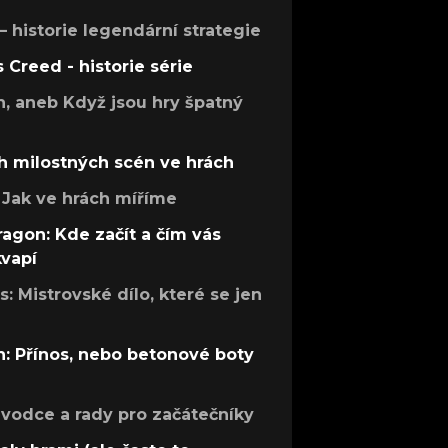
 – historie legendární strategie
s Creed - historie série
h, aneb Když jsou hry špatný
h milostných scén ve hrách
Jak ve hrách míříme
ragon: Kde začít a čím vás
kvapí
: Mistrovské dílo, které se jen
: Přínos, nebo betonové boty
růvodce a rady pro začátečníky