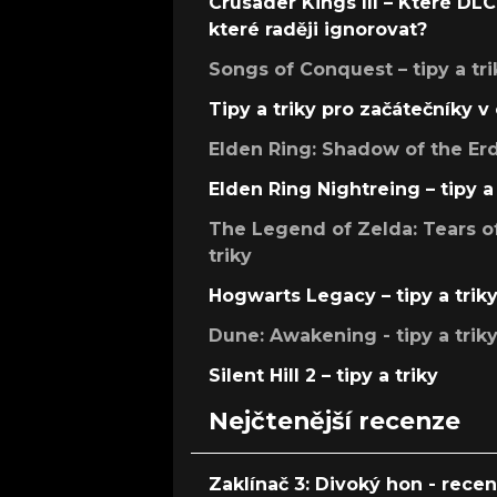
Crusader Kings III – Které DLC 
které raději ignorovat?
Songs of Conquest – tipy a tri
Tipy a triky pro začátečníky 
Elden Ring: Shadow of the Erdt
Elden Ring Nightreing – tipy a 
The Legend of Zelda: Tears of
triky
Hogwarts Legacy – tipy a trik
Dune: Awakening - tipy a trik
Silent Hill 2 – tipy a triky
Nejčtenější recenze
Zaklínač 3: Divoký hon - rece