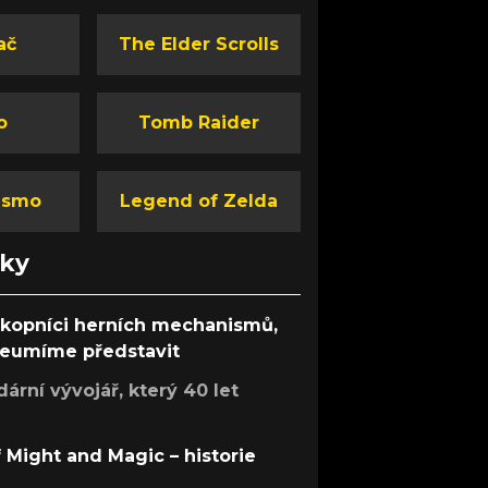
ač
The Elder Scrolls
o
Tomb Raider
ismo
Legend of Zelda
nky
ůkopníci herních mechanismů,
 neumíme představit
rní vývojář, který 40 let
f Might and Magic – historie