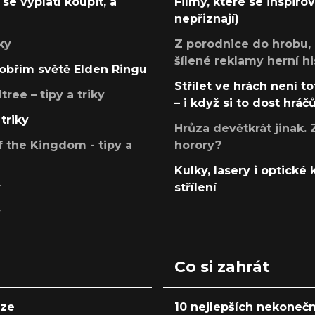
se vyplatí koupit, a
Filmy, které se inspirov
nepřiznají)
ky
Z porodnice do hrobu,
šílené reklamy herní hi
v obřím světě Elden Ringu
Střílet ve hrách není to
ree – tipy a triky
– i když si to dost hráč
triky
Hrůza devětkrát jinak. 
 the Kingdom - tipy a
horory?
Kulky, lasery i optické
y
střílení
y
Co si zahrát
nze
10 nejlepších nekonečn