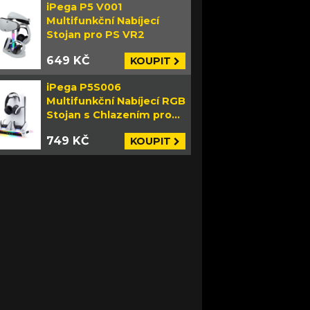
iPega P5 V001
Multifunkční Nabíjecí
Stojan pro PS VR2
649 KČ
KOUPIT
iPega P5S006
Multifunkční Nabíjecí RGB
Stojan s Chlazením pro
PS5 Slim bílý
749 KČ
KOUPIT