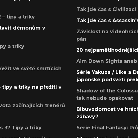
Tak jde čas s Civilizací
 tipy a triky
Tak jde čas s Assassin'
postavit démonům v
Závislost na videohrác
pán
py a triky
20 nejpamětihodnějšíc
Aim Down Sights aneb 
přežít ve světě smrtících
Série Yakuza / Like a D
japonské podsvětí pře
tipy a triky na přežití v
Shadow of the Colossus
tak nebude opakovat
ota začínajících trenérů
Blbuvzdornost ve hrách
zábavy?
 3? Tipy a triky
Série Final Fantasy: P