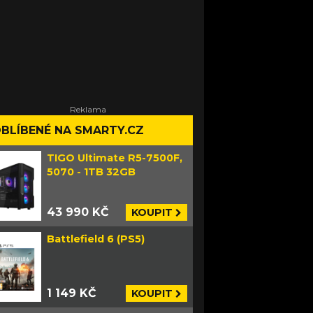
BLÍBENÉ NA SMARTY.CZ
TIGO Ultimate R5-7500F,
5070 - 1TB 32GB
43 990 KČ
KOUPIT
Battlefield 6 (PS5)
1 149 KČ
KOUPIT