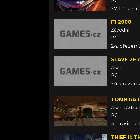
PC
27. březen
F1 2000
Závodní
PC
24. březen
SLAVE ZE
Akční
PC
24. březen
TOMB RAID
Akční, Adven
PC
3. prosinec
THIEF II: 