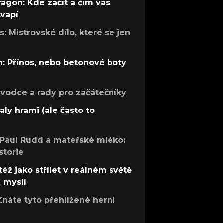
ragon: Kde začít a čím vás
kvapí
: Mistrovské dílo, které se jen
: Přínos, nebo betonové boty
růvodce a rady pro začátečníky
aly hrami (ale často to
 Paul Rudd a mateřské mléko:
storie
též jako střílet v reálném světě
ů myslí
Znáte tyto přehlížené herní