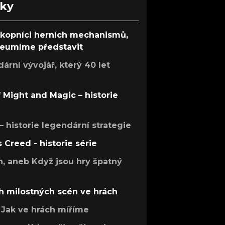
nky
ůkopníci herních mechanismů,
 neumíme představit
rní vývojář, který 40 let
f Might and Magic – historie
 – historie legendární strategie
s Creed - historie série
h, aneb Když jsou hry špatný
h milostných scén ve hrách
Jak ve hrách míříme