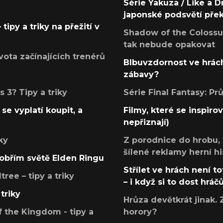
Série Yakuza / Like a D
japonské podsvětí pře
tipy a triky na přežití v
Shadow of the Colossus
tak nebude opakovat
ota začínajících trenérů
Blbuvzdornost ve hrách
zábavy?
 3? Tipy a triky
Série Final Fantasy: P
se vyplatí koupit, a
Filmy, které se inspirov
nepřiznají)
ky
Z porodnice do hrobu,
šílené reklamy herní hi
v obřím světě Elden Ringu
Střílet ve hrách není to
ree – tipy a triky
– i když si to dost hráč
triky
Hrůza devětkrát jinak. 
 the Kingdom - tipy a
horory?