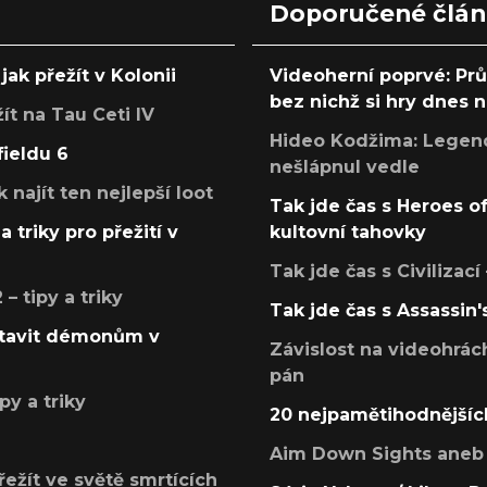
Doporučené člá
jak přežít v Kolonii
Videoherní poprvé: Pr
bez nichž si hry dnes
žít na Tau Ceti IV
Hideo Kodžima: Legendá
fieldu 6
nešlápnul vedle
k najít ten nejlepší loot
Tak jde čas s Heroes o
a triky pro přežití v
kultovní tahovky
Tak jde čas s Civilizací
 tipy a triky
Tak jde čas s Assassin'
postavit démonům v
Závislost na videohrác
pán
py a triky
20 nejpamětihodnějšíc
Aim Down Sights aneb 
přežít ve světě smrtících