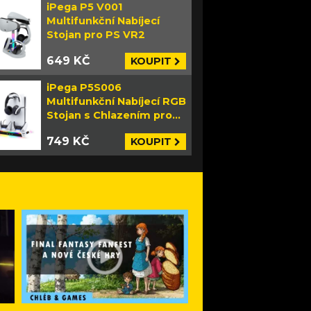
iPega P5 V001
Multifunkční Nabíjecí
Stojan pro PS VR2
649 KČ
KOUPIT
iPega P5S006
Multifunkční Nabíjecí RGB
Stojan s Chlazením pro
PS5 Slim bílý
749 KČ
KOUPIT