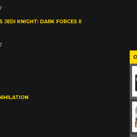
7
 JEDI KNIGHT: DARK FORCES II
7
O
IHILATION