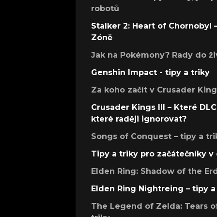
robotů
Stalker 2: Heart of Chornobyl – 
Zóně
Jak na Pokémony? Rady do živ
Genshin Impact - tipy a triky
Za koho začít v Crusader Kings
Crusader Kings III – Které DLC 
které raději ignorovat?
Songs of Conquest – tipy a tri
Tipy a triky pro začátečníky 
Elden Ring: Shadow of the Erdt
Elden Ring Nightreing – tipy a 
The Legend of Zelda: Tears of