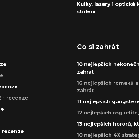
Kulky, lasery i optické
y
střílení
y
Co si zahrát
nze
10 nejlepších nekonečn
zahrát
ze
16 nejlepších remaků a
recenze
zahrát
 - recenze
11 nejlepších gangstere
ze
12 nejlepších roguelite
13 nejlepších hororů, k
- recenze
10 nejlepších 4X strate