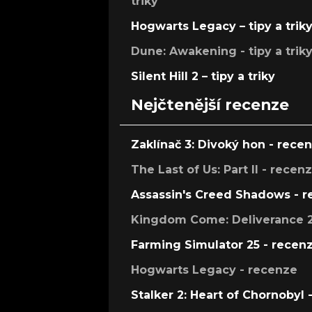
triky
Hogwarts Legacy – tipy a trik
Dune: Awakening - tipy a trik
Silent Hill 2 – tipy a triky
Nejčtenější recenze
Zaklínač 3: Divoký hon - rece
The Last of Us: Part II - recen
Assassin's Creed Shadows - 
Kingdom Come: Deliverance 2
Farming Simulator 25 - recen
Hogwarts Legacy - recenze
Stalker 2: Heart of Chornobyl 