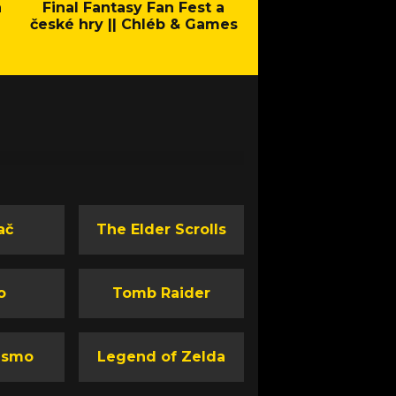
a
Final Fantasy Fan Fest a
Company of Heroes 
české hry || Chléb & Games
Stand - Trail
ač
The Elder Scrolls
o
Tomb Raider
ismo
Legend of Zelda