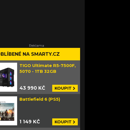
BLÍBENÉ NA SMARTY.CZ
TIGO Ultimate R5-7500F,
5070 - 1TB 32GB
43 990 KČ
KOUPIT
Battlefield 6 (PS5)
1 149 KČ
KOUPIT