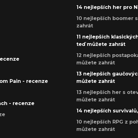
14 nejlepších her pro 
10 nejlepších boomer s
zahrát
11 nejlepších klasickýc
teď můžete zahrát
12 nejlepších postapoka
recenze
můžete zahrát
13 nejlepších gaučových
tom Pain - recenze
můžete zahrát
13 nejlepších her s ot
můžete zahrát
ach - recenze
14 nejlepších survivalů
ze
10 nejlepších RPG z poh
můžete zahrát