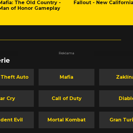
Mafia: The Old Country -
Fallout - New Californi
Man of Honor Gameplay
rie
 Theft Auto
Mafia
Zaklín
ar Cry
Call of Duty
Diabl
dent Evil
Mortal Kombat
Gran Tur