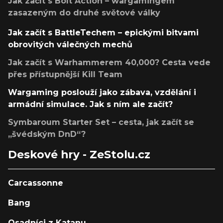
Jak začít s Bolt Action – wargamingem
zasazeným do druhé světové války
Jak začít s BattleTechem – epickými bitvami
obrovitých válečných mechů
Jak začít s Warhammerem 40,000? Cesta vede
přes přístupnější Kill Team
Wargaming poslouží jako zábava, vzdělání i
armádní simulace. Jak s ním ale začít?
Symbaroum Starter Set – cesta, jak začít se
„švédským DnD“?
Deskové hry - ZeStolu.cz
Carcassonne
Bang
Osadníci z Katanu