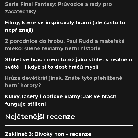
Série Final Fantasy: Průvodce a rady pro
začátečníky
Filmy, které se inspirovaly hrami (ale často to
nepřiznají)
Z porodnice do hrobu, Paul Rudd a mateřské
mléko: šílené reklamy herní historie
Střílet ve hrách není totéž jako střílet v reálném
světě – i když si to dost hráčů myslí
Hrůza devětkrát jinak. Znáte tyto přehlížené
herní horory?
Kulky, lasery i optické klamy: Jak ve hrách
funguje střílení
Nejčtenější recenze
Zaklínač 3: Divoký hon - recenze