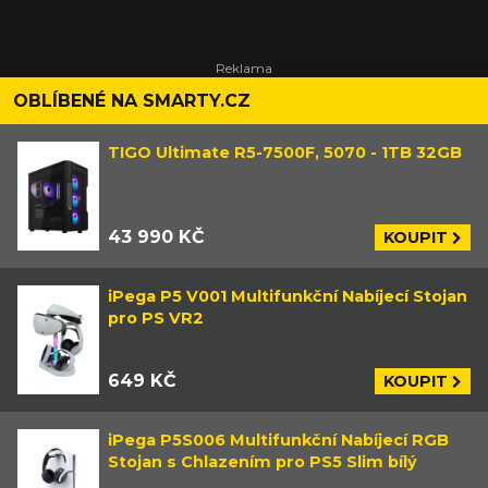
OBLÍBENÉ NA SMARTY.CZ
TIGO Ultimate R5-7500F, 5070 - 1TB 32GB
43 990 KČ
KOUPIT
iPega P5 V001 Multifunkční Nabíjecí Stojan
pro PS VR2
649 KČ
KOUPIT
iPega P5S006 Multifunkční Nabíjecí RGB
Stojan s Chlazením pro PS5 Slim bílý