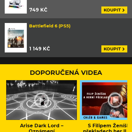
749 KČ
KOUPIT
Battlefield 6 (PS5)
1 149 KČ
KOUPIT
DOPORUČENÁ VIDEA
Arise Dark Lord –
S Filipem Ženíšk
Oznámení
překladech her || C