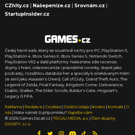
CZhity.cz
|
Našepeníze.cz
|
Srovnám.cz
|
StartupInsider.cz
Český herní web, který se soustředí na hry pro PC, PlayStation 5,
PlayStation 4, Xbox Series X, Xbox Series S, Nintendo Switch,
PlayStation VR2 a další platformy. Naleznete zde recenze,
dojmy z hraní, videorecenze i pravidelné novinky, stejně jako
podcasty, rozsáhlou databázi her a speciály k očekávaným hrám
ze sérií jako Assassin's Creed, Call of Duty, Grand Theft Auto, The
Legend of Zelda, Final Fantasy, Kingdom Come: Deliverance,
Diablo, Stalker, The Elder Scrolls, Baldur's Gate, Hogwart's
Legacy či FIFA.
Reklama
|
Redakce
|
Cookies
|
Osobní údaje
|
Kodex
|
Kontakt
|
O
nás
| Máte námět či připomínku?
Napište nám
© 2026 Games.tiscali.cz |
TISCALI MEDIA, a.s.
|
Člen skupiny
DIGNITY, s.r.o.