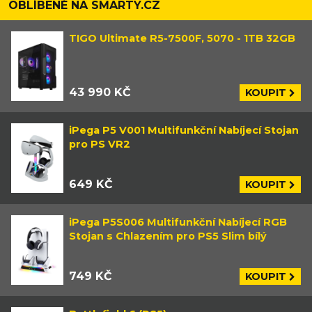
OBLÍBENÉ NA SMARTY.CZ
TIGO Ultimate R5-7500F, 5070 - 1TB 32GB
43 990 KČ
KOUPIT
iPega P5 V001 Multifunkční Nabíjecí Stojan
pro PS VR2
649 KČ
KOUPIT
iPega P5S006 Multifunkční Nabíjecí RGB
Stojan s Chlazením pro PS5 Slim bílý
749 KČ
KOUPIT