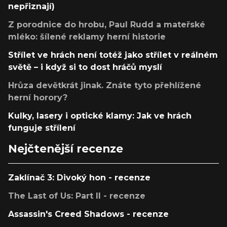
nepřiznají)
Z porodnice do hrobu, Paul Rudd a mateřské
mléko: šílené reklamy herní historie
Střílet ve hrách není totéž jako střílet v reálném
světě – i když si to dost hráčů myslí
Hrůza devětkrát jinak. Znáte tyto přehlížené
herní horory?
Kulky, lasery i optické klamy: Jak ve hrách
funguje střílení
Nejčtenější recenze
Zaklínač 3: Divoký hon - recenze
The Last of Us: Part II - recenze
Assassin's Creed Shadows - recenze