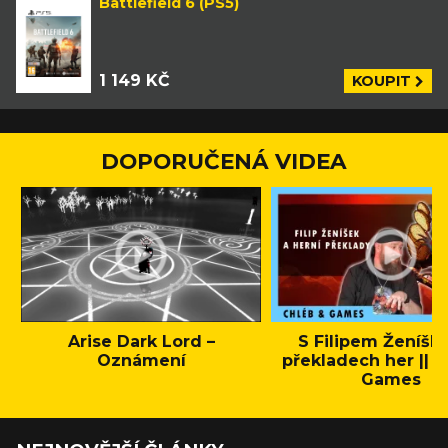
Battlefield 6 (PS5)
1 149 KČ
KOUPIT
DOPORUČENÁ VIDEA
Arise Dark Lord –
S Filipem Ženíšk
Oznámení
překladech her || C
Games