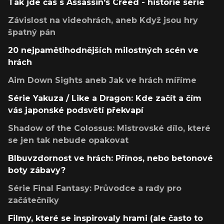
Tak jde čas s Assassin's Creed - historie série
Závislost na videohrách, aneb Když jsou hry
špatný pán
20 nejpamětihodnějších milostných scén ve
hrách
Aim Down Sights aneb Jak ve hrách míříme
Série Yakuza / Like a Dragon: Kde začít a čím
vás japonské podsvětí překvapí
Shadow of the Colossus: Mistrovské dílo, které
se jen tak nebude opakovat
Blbuvzdornost ve hrách: Přínos, nebo betonové
boty zábavy?
Série Final Fantasy: Průvodce a rady pro
začátečníky
Filmy, které se inspirovaly hrami (ale často to