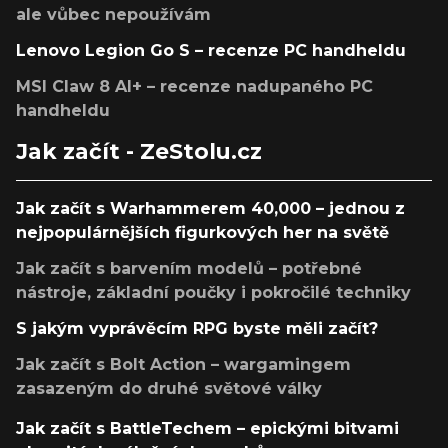
ale vůbec nepoužívám
Lenovo Legion Go S – recenze PC handheldu
MSI Claw 8 AI+ – recenze nadupaného PC
handheldu
Jak začít - ZeStolu.cz
Jak začít s Warhammerem 40,000 – jednou z
nejpopulárnějších figurkových her na světě
Jak začít s barvením modelů – potřebné
nástroje, základní poučky i pokročilé techniky
S jakým vyprávěcím RPG byste měli začít?
Jak začít s Bolt Action – wargamingem
zasazeným do druhé světové války
Jak začít s BattleTechem – epickými bitvami