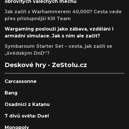
obrovitých válečných mechů
Jak začít s Warhammerem 40,000? Cesta vede
přes přístupnější Kill Team
Wargaming poslouží jako zábava, vzdělání i
armádní simulace. Jak s ním ale začít?
Symbaroum Starter Set – cesta, jak začít se
„švédským DnD“?
Deskové hry - ZeStolu.cz
Carcassonne
Bang
Osadníci z Katanu
7 divů světa: Duel
Monopoly