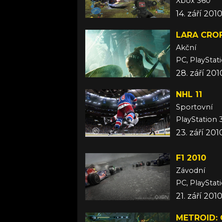
Xbox 360
14. září 201
LARA CROF
Akční
PC, PlayStat
28. září 20
NHL 11
Sportovní
PlayStation 
23. září 201
F1 2010
Závodní
PC, PlayStat
21. září 201
METROID: