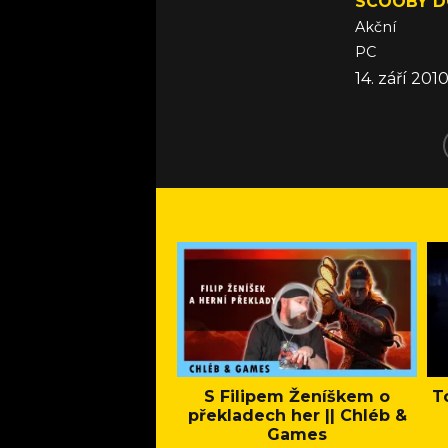
SCOOBY D
Akční
PC
14. září 201
S Filipem Ženíškem o
T
překladech her || Chléb &
Games