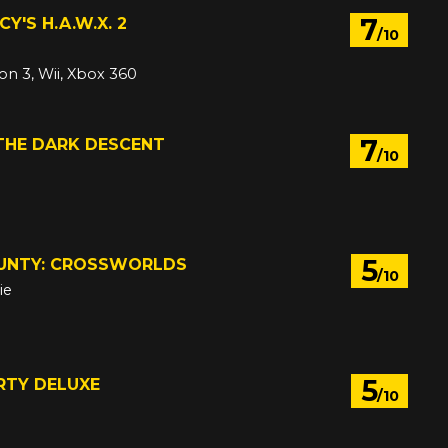
7
Y'S H.A.W.X. 2
/10
ion 3, Wii, Xbox 360
7
THE DARK DESCENT
/10
5
OUNTY: CROSSWORLDS
/10
ie
5
RTY DELUXE
/10