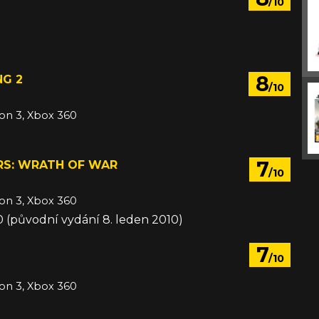
/10
8
NG 2
/10
ion 3, Xbox 360
7
RS: WRATH OF WAR
/10
ion 3, Xbox 360
10 (původní vydání 8. leden 2010)
7
/10
ion 3, Xbox 360