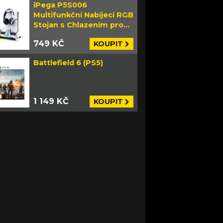
iPega P5S006
Multifunkční Nabíjecí RGB
Stojan s Chlazením pro
PS5 Slim bílý
749 KČ
KOUPIT
Battlefield 6 (PS5)
1 149 KČ
KOUPIT