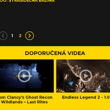
OO: STRAŠIDELNÁ BAŽINA
0
1
2
DOPORUČENÁ VIDEA
om Clancy's Ghost Recon
Endless Legend 2 - 1.0
Wildlands – Last Rites