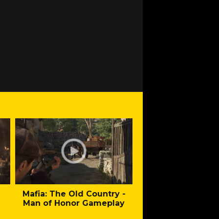
Mafia: The Old Country -
Fallout - New Cal
Man of Honor Gameplay