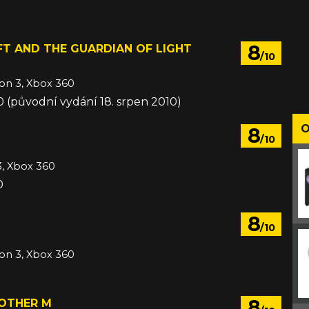
0
8
T AND THE GUARDIAN OF LIGHT
/10
ion 3, Xbox 360
10 (původní vydání 18. srpen 2010)
O
8
/10
3, Xbox 360
0
8
/10
ion 3, Xbox 360
0
8
 OTHER M