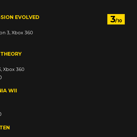
3
SSION EVOLVED
/10
ion 3, Xbox 360
 THEORY
3, Xbox 360
0
IA WII
0
TTEN