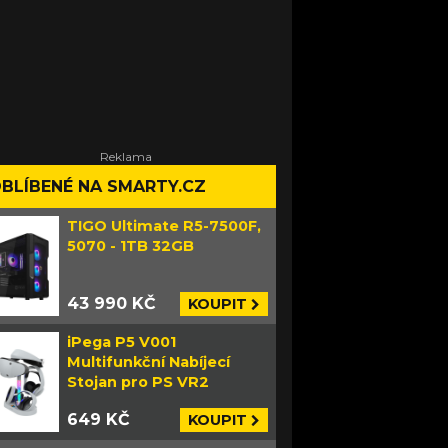
BLÍBENÉ NA SMARTY.CZ
TIGO Ultimate R5-7500F,
5070 - 1TB 32GB
43 990 KČ
KOUPIT
iPega P5 V001
Multifunkční Nabíjecí
Stojan pro PS VR2
649 KČ
KOUPIT