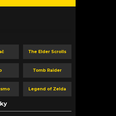
ač
The Elder Scrolls
o
Tomb Raider
ismo
Legend of Zelda
nky