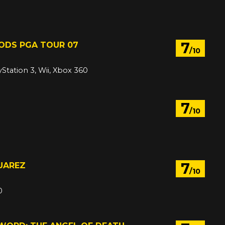
7
ODS PGA TOUR 07
/10
yStation 3, Wii, Xbox 360
7
/10
7
UAREZ
/10
0