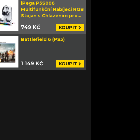
iPega P5S006
Multifunkční Nabíjecí RGB
Stojan s Chlazením pro
PS5 Slim bílý
749 KČ
KOUPIT
Battlefield 6 (PS5)
1 149 KČ
KOUPIT