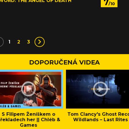
7
WORD: THE ANGEL OF DEATH
/10
1
2
3
DOPORUČENÁ VIDEA
S Filipem Ženíškem o
Tom Clancy's Ghost Rec
řekladech her || Chléb &
Wildlands – Last Rites
Games