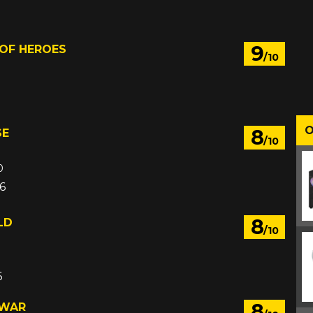
9
OF HEROES
/10
O
8
SE
/10
0
06
8
LD
/10
6
8
 WAR