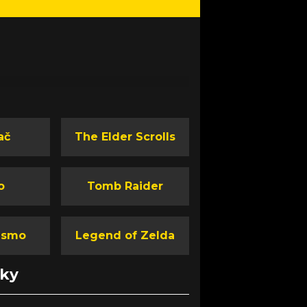
ač
The Elder Scrolls
o
Tomb Raider
ismo
Legend of Zelda
nky