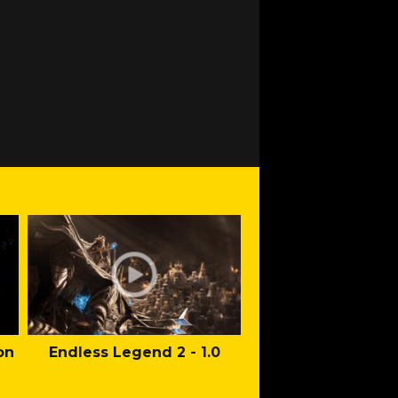
on
Endless Legend 2 - 1.0
Mafia: The Old Co
Man of Honor Ga