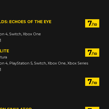
7
DS: ECHOES OF THE EYE
/10
ion 4, Switch, Xbox One
1
7
LITE
/10
tura
ion 4, PlayStation 5, Switch, Xbox One, Xbox Series
1
7
/10