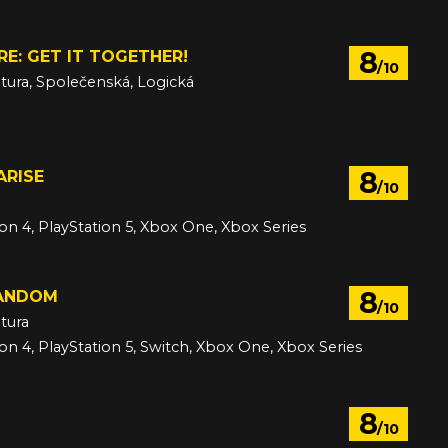
8
E: GET IT TOGETHER!
/10
tura, Společenská, Logická
1
8
ARISE
/10
ion 4, PlayStation 5, Xbox One, Xbox Series
1
8
RANDOM
/10
tura
ion 4, PlayStation 5, Switch, Xbox One, Xbox Series
1
8
/10