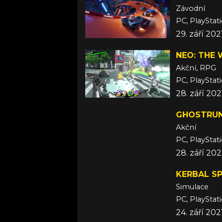
Závodní
PC, PlayStat
29. září 202
NEO: THE
Akční, RPG
PC, PlayStat
28. září 20
GHOSTRU
Akční
PC, PlayStat
28. září 202
KERBAL S
Simulace
PC, PlayStat
24. září 202