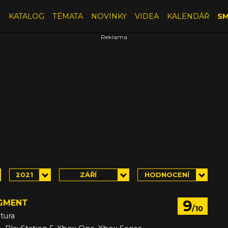
E
KATALOG
TÉMATA
NOVINKY
VIDEA
KALENDÁŘ
SM
2021
ZÁŘÍ
HODNOCENÍ
9
GMENT
/10
tura