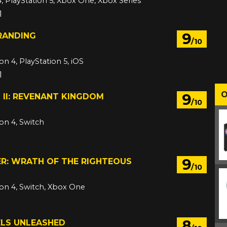
4, PlayStation 5, Xbox One, Xbox Series
1
9
RANDING
/10
on 4, PlayStation 5, iOS
1
O
9
I II: REVENANT KINGDOM
/10
ion 4, Switch
9
ER: WRATH OF THE RIGHTEOUS
/10
ion 4, Switch, Xbox One
8
LS UNLEASHED