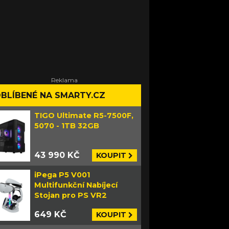
BLÍBENÉ NA SMARTY.CZ
TIGO Ultimate R5-7500F,
5070 - 1TB 32GB
43 990 KČ
KOUPIT
iPega P5 V001
Multifunkční Nabíjecí
Stojan pro PS VR2
649 KČ
KOUPIT