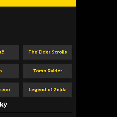
ač
The Elder Scrolls
o
Tomb Raider
ismo
Legend of Zelda
nky