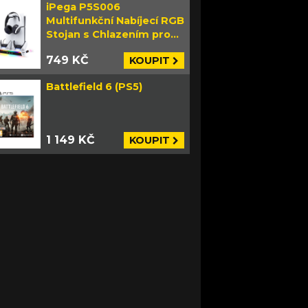
iPega P5S006
Multifunkční Nabíjecí RGB
Stojan s Chlazením pro
PS5 Slim bílý
749 KČ
KOUPIT
Battlefield 6 (PS5)
1 149 KČ
KOUPIT