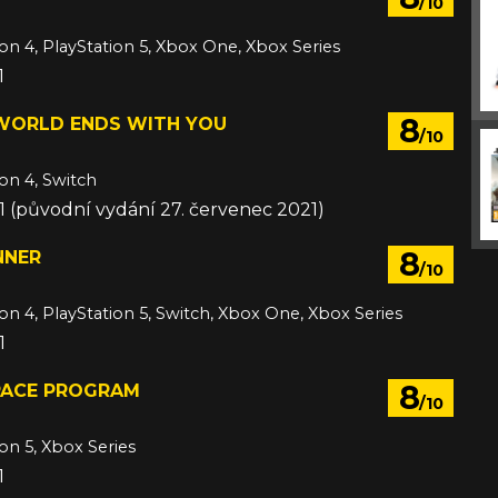
/10
ion 4, PlayStation 5, Xbox One, Xbox Series
1
8
 WORLD ENDS WITH YOU
/10
ion 4, Switch
21 (původní vydání 27. červenec 2021)
8
NNER
/10
ion 4, PlayStation 5, Switch, Xbox One, Xbox Series
1
8
PACE PROGRAM
/10
ion 5, Xbox Series
1