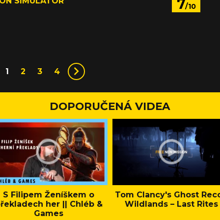
7
ION SIMULATOR
/10
1
2
3
4
DOPORUČENÁ VIDEA
S Filipem Ženíškem o
Tom Clancy's Ghost Rec
řekladech her || Chléb &
Wildlands – Last Rites
Games