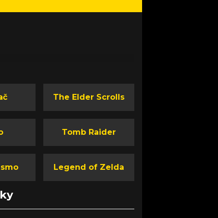
ač
The Elder Scrolls
o
Tomb Raider
ismo
Legend of Zelda
nky