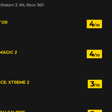
yStation 3, Wii, Xbox 360
4
TOR
/10
4
MAGIC 2
/10
3
CE: XTREME 2
/10