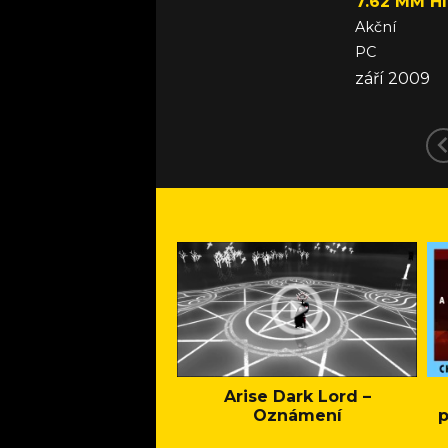
7.62 MM H
Akční
PC
září 2009
Arise Dark Lord –
Oznámení
p