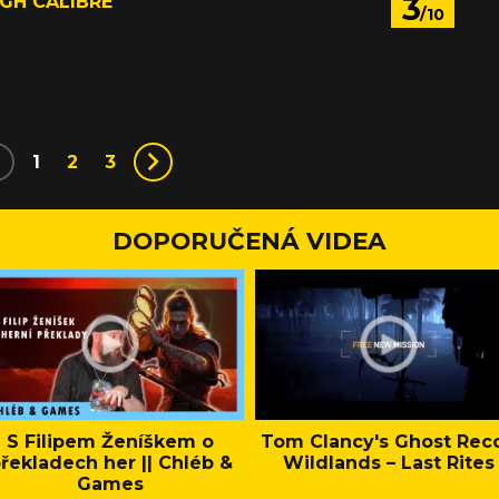
3
IGH CALIBRE
/10
1
2
3
DOPORUČENÁ VIDEA
S Filipem Ženíškem o
Tom Clancy's Ghost Rec
řekladech her || Chléb &
Wildlands – Last Rites
Games