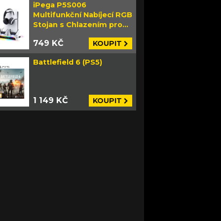
iPega P5S006
Multifunkční Nabíjecí RGB
Stojan s Chlazením pro
PS5 Slim bílý
749 KČ
KOUPIT
Battlefield 6 (PS5)
1 149 KČ
KOUPIT