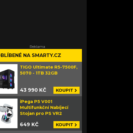
BLÍBENÉ NA SMARTY.CZ
TIGO Ultimate R5-7500F,
5070 - 1TB 32GB
43 990 KČ
KOUPIT
iPega P5 V001
Multifunkční Nabíjecí
Stojan pro PS VR2
649 KČ
KOUPIT