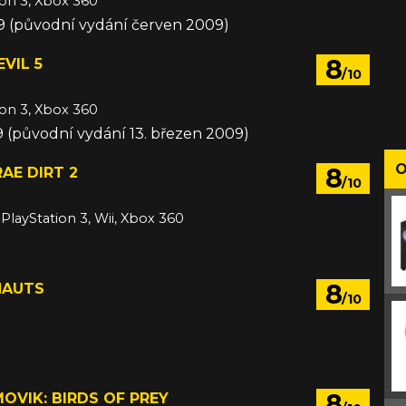
ion 3, Xbox 360
09 (původní vydání červen 2009)
8
EVIL 5
/10
ion 3, Xbox 360
09 (původní vydání 13. březen 2009)
O
8
AE DIRT 2
/10
 PlayStation 3, Wii, Xbox 360
8
NAUTS
/10
8
MOVIK: BIRDS OF PREY