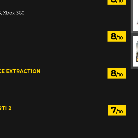
/10
3, Xbox 360
8
/10
8
CE EXTRACTION
/10
7
TI 2
/10