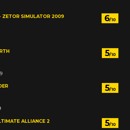
6
- ZETOR SIMULATOR 2009
/10
5
ARTH
/10
09
5
DER
/10
9
5
TIMATE ALLIANCE 2
/10