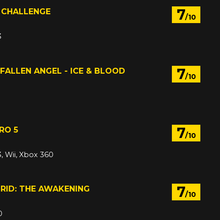
7
 CHALLENGE
/10
3
7
 FALLEN ANGEL - ICE & BLOOD
/10
7
RO 5
/10
3, Wii, Xbox 360
7
RID: THE AWAKENING
/10
0