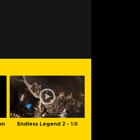
on
Endless Legend 2 - 1.0
Mafia: The Old Co
Man of Honor Ga